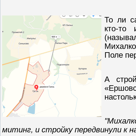
То ли с
кто-то
(называ
Михалко
Поле пе
А строй
«Ершов
настоль
"Михалк
митинг, и стройку передвинули к н