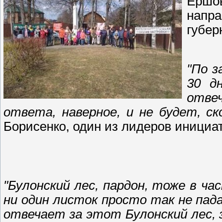
Ершо
напра
губер
"По з
30 д
отве
ответа, наверное, и не будет, ско
Борисенко, один из лидеров инициа
"Булонский лес, пардон, тоже в ч
ни один листок просто так не пад
отвечает за этот Булонский лес, 