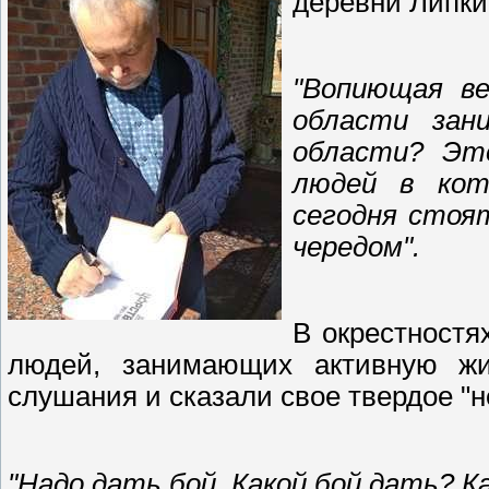
деревни Липки
"Вопиющая в
области зан
области? Эт
людей в кот
сегодня стоят
чередом".
В окрестностя
людей, занимающих активную ж
слушания и сказали свое твердое "н
"Надо дать бой. Какой бой дать? Ка