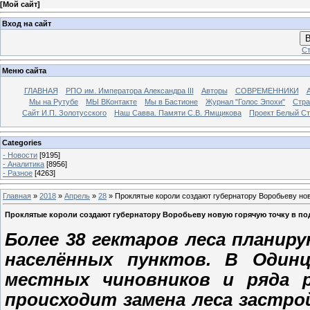
[
Мой сайт
]
Вход на сайт
В
Ст
Меню сайта
ГЛАВНАЯ
РПО им. Императора Александра III
Авторы
СОВРЕМЕННИКИ
Мы на Рутубе
МЫ ВКонтакте
Мы в Бастионе
Журнал "Голос Эпохи"
Стра
Сайт И.П. Золотусского
Наш Савва. Памяти С.В. Ямщикова
Проект Белый С
Categories
- Новости
[9195]
- Аналитика
[8956]
- Разное
[4263]
Главная
»
2018
»
Апрель
»
28
» Проклятые короли создают губернатору Воробьеву но
Проклятые короли создают губернатору Воробьеву новую горячую точку в п
Более 38 гектаров леса плани
населённых пунктов. В Одинц
местных чиновников и ряда р
происходит замена леса застро