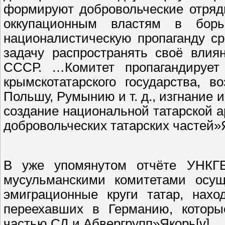
формируют добровольческие отряд
оккупационным властям в борь
националистическую пропаганду с
задачу распространять своё влия
СССР. …Комитет пропагандирует
крымскотатарского государства, 
Польшу, Румынию и т. д., изгнание и
создание национальной татарской 
добровольческих татарских частей»Я
В уже упомянутом отчёте УНКГБ
мусульманскими комитетами осуще
эмиграционные круги татар, нах
переехавших в Германию, которы
частью СД и Абвергрупп»Якорь[v].