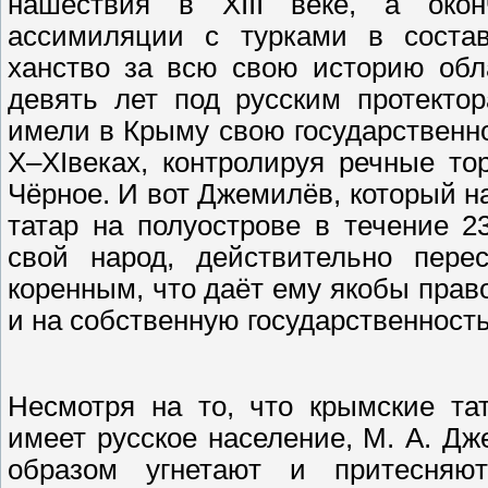
нашествия в XIII веке, а окон
ассимиляции с турками в соста
ханство за всю свою историю обл
девять лет под русским протекто
имели в Крыму свою государственн
X–XIвеках, контролируя речные то
Чёрное. И вот Джемилёв, который 
татар на полуострове в течение 2
свой народ, действительно пере
коренным, что даёт ему якобы право
и на собственную государственность
Несмотря на то, что крымские та
имеет русское население, М. А. Дж
образом угнетают и притесняю