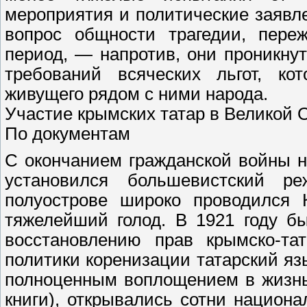
мероприятия и политические заявл
вопрос общности трагедии, пере
период, — напротив, они проникну
требований всяческих льгот, ко
живущего рядом с ними народа.
Участие крымских татар в Великой 
По документам
С окончанием гражданской войны н
установился большевистский р
полуострове широко проводился 
тяжелейший голод. В 1921 году б
восстановлению прав крымско-та
политики коренизации татарский язы
полноценным воплощением в жизнь
книги), открывались сотни национ