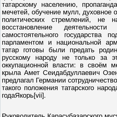
татарскому населению, пропаганд
мечетей, обучение мулл, духовное 
политических стремлений, не 
восстановление деятельност
самостоятельного государства п
парламентом и национальной арм
татар готовы были предать роди
русскому народу не только за э
оккупационной власти: в своём м
крыла Амет Сеидабдуллаевич Озен
предлагал Германии сотрудничество
такого положения татарского наро
годаЯкорь[vii].
Руководитель Карасубазарского му