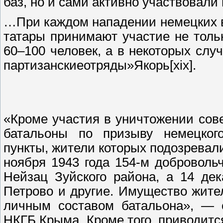
баз, но и сами активно участвовали 
…При каждом нападении немецких во
татары принимают участие не толь
60–100 человек, а в некоторых слу
партизанскиеотряды»Якорь[xix].
«Кроме участия в уничтожении сове
батальоны по призыву немецког
пункты, жители которых подозревали
ноября 1943 года 154-м добровол
Нейзац Зуйского района, а 14 де
Петрово и другие. Имущество жите
личным составом батальона», — 
НКГБ Крыма. Кроме того, приводитс