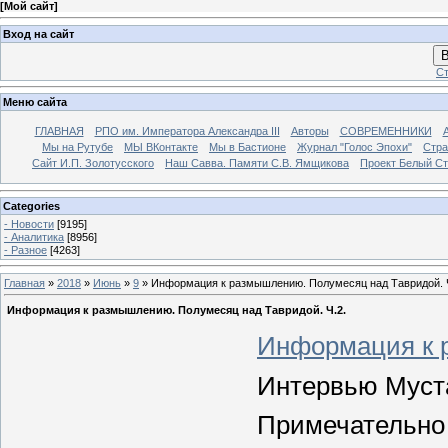
[
Мой сайт
]
Вход на сайт
В
Ст
Меню сайта
ГЛАВНАЯ
РПО им. Императора Александра III
Авторы
СОВРЕМЕННИКИ
Мы на Рутубе
МЫ ВКонтакте
Мы в Бастионе
Журнал "Голос Эпохи"
Стра
Сайт И.П. Золотусского
Наш Савва. Памяти С.В. Ямщикова
Проект Белый С
Categories
- Новости
[9195]
- Аналитика
[8956]
- Разное
[4263]
Главная
»
2018
»
Июнь
»
9
» Информация к размышлению. Полумесяц над Тавридой. Ч
Информация к размышлению. Полумесяц над Тавридой. Ч.2.
Информация к 
Интервью Мус
Примечательн