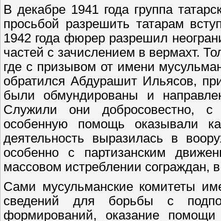
В декабре 1941 года группа татарс
просьбой разрешить татарам всту
1942 года фюрер разрешил неогран
частей с зачислением в вермахт. То
где с призывом от имени мусульма
обратился Абдурашит Ильясов, пр
были обмундированы и направле
Служили они добросовестно, с 
особенную помощь оказывали как
деятельность выразилась в воор
особенно с партизанским движен
массовом истреблении сограждан, в
Сами мусульманские комитеты име
сведений для борьбы с подпол
формирований, оказание помощи