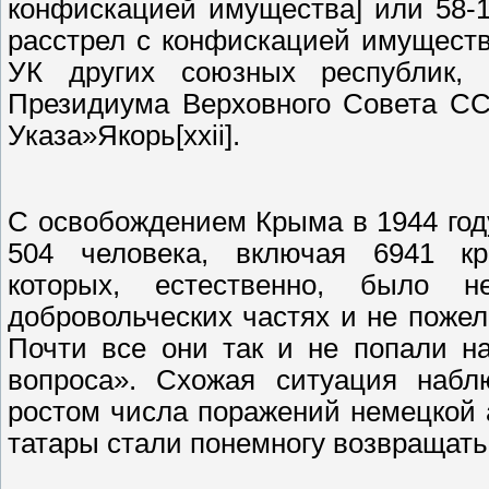
конфискацией имущества] или 58-1
расстрел с конфискацией имущест
УК других союзных республик, 
Президиума Верховного Совета ССС
Указа»Якорь[xxii].
С освобождением Крыма в 1944 го
504 человека, включая 6941 кры
которых, естественно, было 
добровольческих частях и не пожела
Почти все они так и не попали н
вопроса». Схожая ситуация набл
ростом числа поражений немецкой
татары стали понемногу возвращатьс