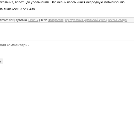
аказания, вплоть до увольнения. Это очень напоминает очередную мобилизацию.
sna.su/news/1537280438
отров
:
829
|
Добавил
:
Elena17
|
Теги
:
Новороссия
,
преступления украинской хунты
,
боевые сводки
ь