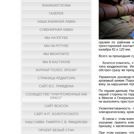
КНИЖНАЯ ПОЛКА
ГАЛЕРЕЯ
НАША КНИЖНАЯ ЛАВКА
СУВЕНИРНАЯ ЛАВКА
МЫ НА ЮТУБЕ
оружия по районам н
трехсторонней контак
МЫ НА РУТУБЕ
калибра 82 и 120 мм.
МЫ ВКОНТАКТЕ
Всего за прошедшие с
МЫ В БАСТИОНЕ
Хочется отметить, чт
типа квадрокоптер. И
обстрел сразу же прек
ЖУРНАЛ "ГОЛОС ЭПОХИ"
Украинское руководст
СТРАНИЦА РЕДАКТОРА
кровавый режим Порош
вину за нарушения «Ш
САЙТ В.С. ПРАВДЮКА
По нашим данным, Нае
нашей стороны по тер
СООБЩЕСТВО "УНИЧТОЖЕННЫЕ КАК
в Минске и Генеральн
КЛАСС"
не выполнять преступ
САЙТ ВСХСОН
Укомплектованность 
олигархическому, кро
САЙТ И.П. ЗОЛОТУССКОГО
В связи с этим военн
НАШ САВВА. ПАМЯТИ С.В. ЯМЩИКОВА
указание: принять ко
призыву, к заключению
ПРОЕКТ БЕЛЫЙ СТАН
При этом указано, чт