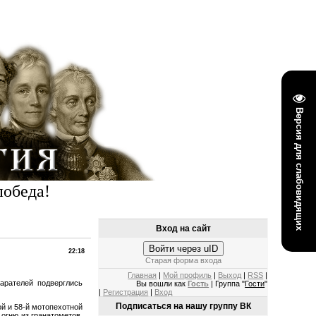
Версия для слабовидящих
победа!
Вход на сайт
Войти через uID
22:18
Старая форма входа
Главная
|
Мой профиль
|
Выход
|
RSS
|
арателей подверглись
Вы вошли как
Гость
| Группа "
Гости
"
|
Регистрация
|
Вход
Подписаться на нашу группу ВК
й и 58-й мотопехотной
огню из гранатометов,