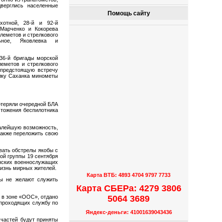
верглись населенные
Помощь сайту
хотной, 28-й и 92-й
Марченко и Кокорева
леметов и стрелкового
ьное, Яковлевка и
 36-й бригады морской
леметов и стрелкового
 предстоящую встречу
елку Саханка минометы
отеряли очередной БЛА
чтожения беспилотника
малейшую возможность,
также переложить свою
вать обстрелы якобы с
ой группы 19 сентября
инских военнослужащих
жизнь мирных жителей.
Карта ВТБ: 4893 4704 9797 7733
ны не желают служить
Карта СБЕРа: 4279 3806
 в зоне «ООС», отдано
5064 3689
 проходящих службу по
Яндекс-деньги: 41001639043436
 частей будут приняты