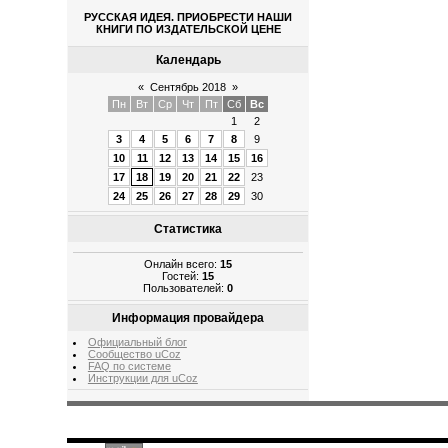
РУССКАЯ ИДЕЯ. ПРИОБРЕСТИ НАШИ
КНИГИ ПО ИЗДАТЕЛЬСКОЙ ЦЕНЕ
Календарь
«
Сентябрь 2018
»
Пн
Вт
Ср
Чт
Пт
Сб
Вс
1
2
3
4
5
6
7
8
9
10
11
12
13
14
15
16
17
18
19
20
21
22
23
24
25
26
27
28
29
30
Статистика
Онлайн всего:
15
Гостей:
15
Пользователей:
0
Информация провайдера
Официальный блог
Сообщество uCoz
FAQ по системе
Инструкции для uCoz