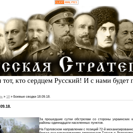
 тот, кто сердцем Русский! И с нами будет 
рь
»
18
» Боевые сводки 18.09.18.
09.18.
За прошедшие сутки обстрелам со стороны украинских к
районы одиннадцати населенных пунктов.
На Горловском направлении с позиций 72-й механизированно
бригад под командованием террористов Татуся и Драпатова 