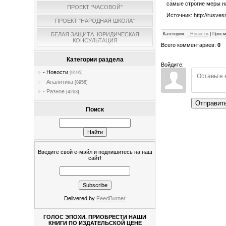
самые строгие меры н
ПРОЕКТ "ЧАСОВОЙ"
Источник: http://rusve
ПРОЕКТ "НАРОДНАЯ ШКОЛА"
Категория
:
- Новости
|
Просм
БЕЛАЯ ЗАЩИТА. ЮРИДИЧЕСКАЯ
КОНСУЛЬТАЦИЯ
Всего комментариев
:
0
Категории раздела
Войдите:
- Новости
[9195]
- Аналитика
[8956]
- Разное
[4263]
Отправит
Поиск
Введите свой е-мэйл и подпишитесь на наш
сайт!
Delivered by
FeedBurner
ГОЛОС ЭПОХИ. ПРИОБРЕСТИ НАШИ
КНИГИ ПО ИЗДАТЕЛЬСКОЙ ЦЕНЕ