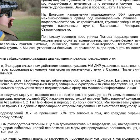
крупнокалиберных пулеметов и стрелкового оружия под
пункты Доломитное, Зайцево и поселок шахты Гагарина.
На Донецком направлении подразделения 56-й мотопе
механизированных бригад под командованием Иванова, 
подвергли обстрелам из гранатометов, крупнокалиберных пу
оружия населенные пункты Васильевка, Минерал
Старомихайловка.
По приказу военного преступника Гнатова подразделения
пехоты вели огонь из гранатометов, крупнокалиберных пу
аселенных пунктов Саханка, Ленинское, Заиченко и Коминтерново. Несмотря на
тной группы в Минске, украинским боевикам не помешало вчера применить по пос
утки зафиксировано двадцать два нарушения режима прекращения огня.
о, благодаря слаженным действиям военнослужащих НМ ДНР, украинские каратели п
м враг корректировал миномётный огонь по населенному пункту Саханка. После уни
ратился.
во продолжает свой курс на дестабилизацию обстановки на Донбассе. Цепляясь за 
енко пытается оправдаться перед западными кураторами за свои преступления, а 
кольного перемирия» через подконтрольные средства массовой информации на нас.
в получил задачу от высшего военно-политического руководства Украины инсцениро
ритории, подконтрольной ВСУ, накануне предстоящей встречи Трёхсторонней контактн
ой Ассамблеи ООН в Нью-Йорке в период с 25 по 27 сентября. Мы призываем укра
ные приказы. Подобные провокации со стороны оккупационных сил ставят под угрозу 
подразделений ВСУ не превышает 60%, это говорит о том, что граждане Украи
вавому режиму.
ым руководством Украины с целью доукомплектования подразделений, находящихся
мандирам войсковых частей все возможные меры для принуждения военнослужащих,
 контрактов.
о при невыполнении плана по заключению «срочниками» контрактов к командованию