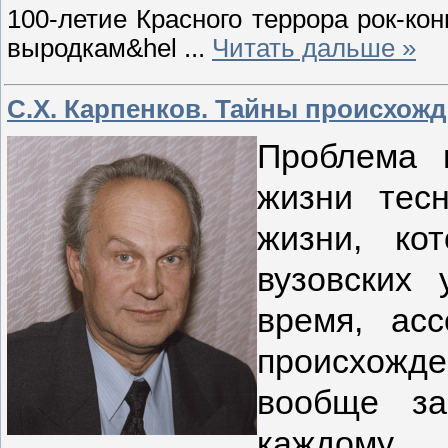
100-летие Красного террора рок-ко
выродкам&hel
...
Читать дальше »
С.Х. Карпенков. Тайны происхож
Проблема 
жизни тес
жизни, ко
вузовских 
время, ас
происхожд
вообще за
каждому 