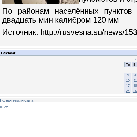
По районам населённых пунктов 
двадцать мин калибром 120 мм.
Источник: http://rusvesna.su/news/1
Calendar
«
Пн
Вт
3
4
10
11
17
18
24
25
Полная версия сайта
uCoz