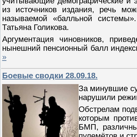
учитывающие демографические и э
из источников издания, речь мож
называемой «балльной системы».
Татьяна Голикова.
Аргументация чиновников, привед
нынешний пенсионный балл индекси
»
Боевые сводки 28.09.18.
За минувшие су
нарушили режи
Обстрелам подв
которым проти
БМП, различны
пулемётов и ст