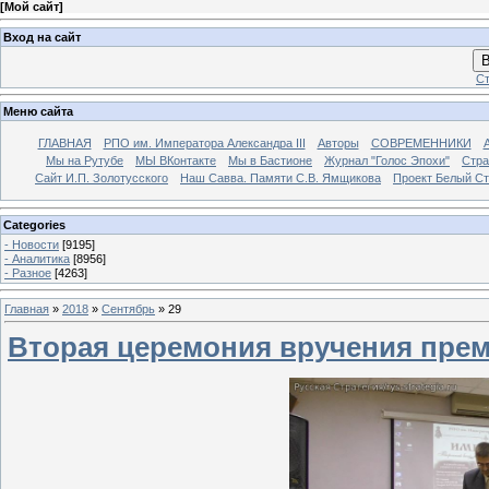
[
Мой сайт
]
Вход на сайт
В
Ст
Меню сайта
ГЛАВНАЯ
РПО им. Императора Александра III
Авторы
СОВРЕМЕННИКИ
Мы на Рутубе
МЫ ВКонтакте
Мы в Бастионе
Журнал "Голос Эпохи"
Стра
Сайт И.П. Золотусского
Наш Савва. Памяти С.В. Ямщикова
Проект Белый С
Categories
- Новости
[9195]
- Аналитика
[8956]
- Разное
[4263]
Главная
»
2018
»
Сентябрь
»
29
Вторая церемония вручения премии