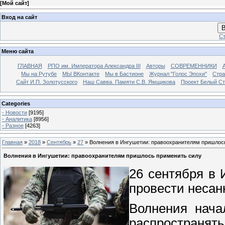
[
Мой сайт
]
Вход на сайт
В
Ст
Меню сайта
ГЛАВНАЯ
РПО им. Императора Александра III
Авторы
СОВРЕМЕННИКИ
Мы на Рутубе
МЫ ВКонтакте
Мы в Бастионе
Журнал "Голос Эпохи"
Стра
Сайт И.П. Золотусского
Наш Савва. Памяти С.В. Ямщикова
Проект Белый С
Categories
- Новости
[9195]
- Аналитика
[8956]
- Разное
[4263]
Главная
»
2018
»
Сентябрь
»
27
» Волнения в Ингушетии: правоохранителям пришлос
Волнения в Ингушетии: правоохранителям пришлось применить силу
26 сентября в
провести несан
Волнения нача
распространя