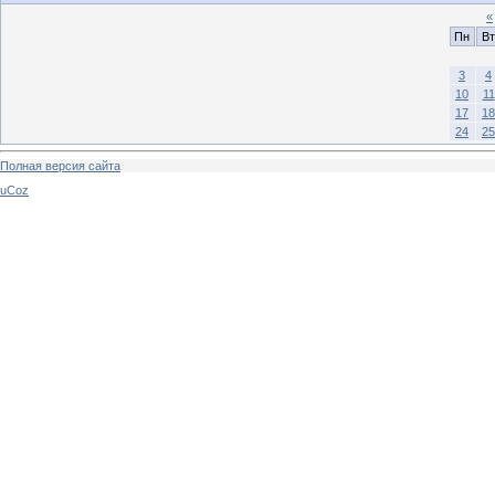
«
Пн
Вт
3
4
10
11
17
18
24
25
Полная версия сайта
uCoz