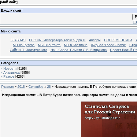
[
Мой сайт
]
Вход на сайт
В
Ст
Меню сайта
ГЛАВНАЯ
РПО им. Императора Александра III
Авторы
СОВРЕМЕННИКИ
Мы на Рутубе
МЫ ВКонтакте
Мы в Бастионе
Журнал "Голос Эпохи"
Стра
Сайт И.П. Золотусского
Наш Савва. Памяти С.В. Ямщикова
Проект Белый С
Categories
- Новости
[9195]
- Аналитика
[8956]
- Разное
[4263]
Главная
»
2018
»
Сентябрь
»
28
» Извращенная память. В Петербурге появилась еще о
Извращенная память. В Петербурге появилась еще одна памятная доска в чест