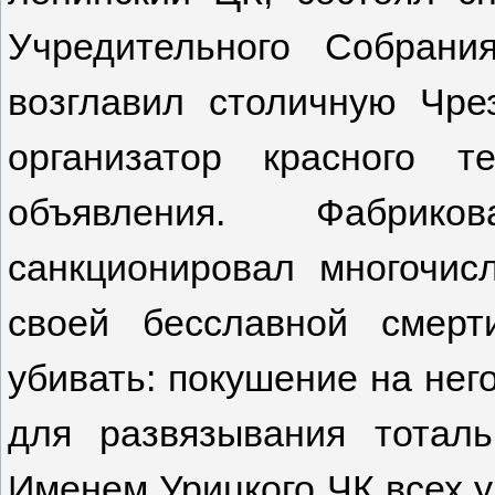
Учредительного Собрания
возглавил столичную Чр
организатор красного 
объявления. Фабрико
санкционировал многочис
своей бесславной смер
убивать: покушение на нег
для развязывания тоталь
Именем Урицкого ЧК всех у