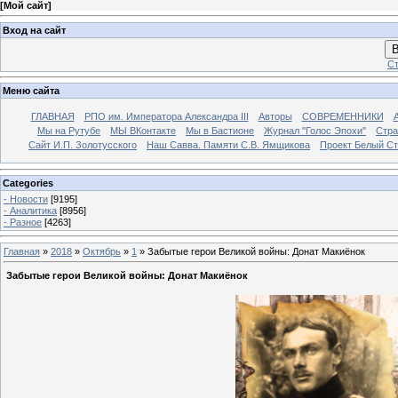
[
Мой сайт
]
Вход на сайт
В
Ст
Меню сайта
ГЛАВНАЯ
РПО им. Императора Александра III
Авторы
СОВРЕМЕННИКИ
Мы на Рутубе
МЫ ВКонтакте
Мы в Бастионе
Журнал "Голос Эпохи"
Стра
Сайт И.П. Золотусского
Наш Савва. Памяти С.В. Ямщикова
Проект Белый С
Categories
- Новости
[9195]
- Аналитика
[8956]
- Разное
[4263]
Главная
»
2018
»
Октябрь
»
1
» Забытые герои Великой войны: Донат Макиёнок
Забытые герои Великой войны: Донат Макиёнок