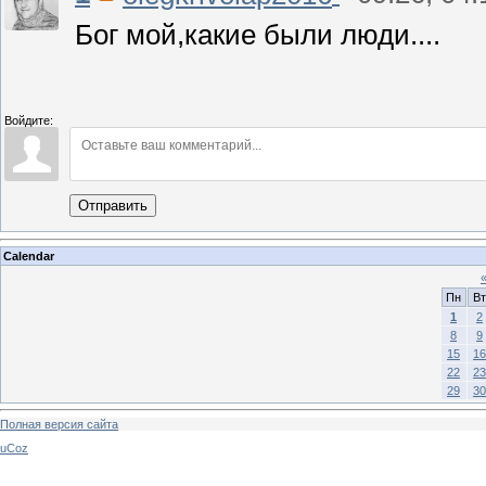
Бог мой,какие были люди....
Войдите:
Отправить
Calendar
Пн
Вт
1
2
8
9
15
16
22
23
29
30
Полная версия сайта
uCoz