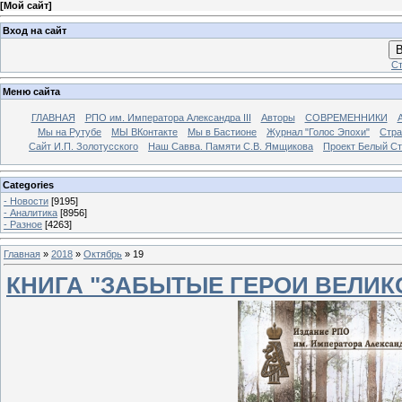
[
Мой сайт
]
Вход на сайт
В
Ст
Меню сайта
ГЛАВНАЯ
РПО им. Императора Александра III
Авторы
СОВРЕМЕННИКИ
Мы на Рутубе
МЫ ВКонтакте
Мы в Бастионе
Журнал "Голос Эпохи"
Стра
Сайт И.П. Золотусского
Наш Савва. Памяти С.В. Ямщикова
Проект Белый С
Categories
- Новости
[9195]
- Аналитика
[8956]
- Разное
[4263]
Главная
»
2018
»
Октябрь
»
19
КНИГА "ЗАБЫТЫЕ ГЕРОИ ВЕЛИК