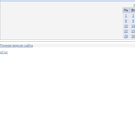
Пн
Вт
1
2
8
9
15
16
22
23
29
30
Полная версия сайта
uCoz