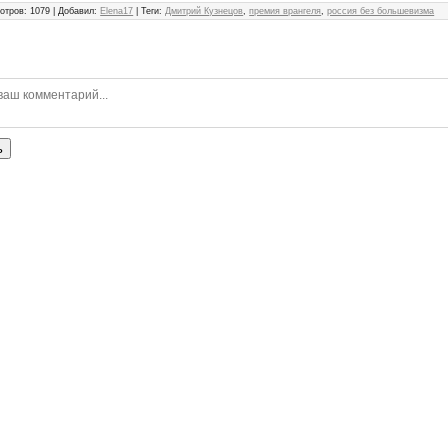
отров
:
1079
|
Добавил
:
Elena17
|
Теги
:
Дмитрий Кузнецов
,
премия врангеля
,
россия без большевизма
ь