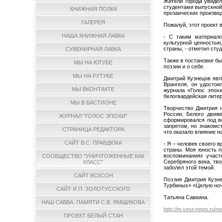
Жители города увиде
студентами выпускной
КНИЖНАЯ ПОЛКА
прозаических произвед
ГАЛЕРЕЯ
Пожалуй, этот проект
НАША КНИЖНАЯ ЛАВКА
- С таким материало
культурной ценностью,
страны, - отметил сту
СУВЕНИРНАЯ ЛАВКА
Также в постановке бы
МЫ НА ЮТУБЕ
поэзии и о себе.
МЫ НА РУТУБЕ
Дмитрий Кузнецов явл
Врангеля, он удостои
МЫ ВКОНТАКТЕ
журнала «Голос эпох
белогвардейская литер
МЫ В БАСТИОНЕ
Творчество Дмитрия н
России, Белого движ
ЖУРНАЛ "ГОЛОС ЭПОХИ"
сформировался под во
запретом, но знакомс
СТРАНИЦА РЕДАКТОРА
что оказало влияние н
САЙТ В.С. ПРАВДЮКА
- Я – человек своего 
страны. Моя юность п
воспоминаниях участн
СООБЩЕСТВО "УНИЧТОЖЕННЫЕ КАК
Серебряного века, тв
КЛАСС"
заболел этой темой.
САЙТ ВСХСОН
Поэзия Дмитрия Кузне
Турбиных» «Целую ноч
САЙТ И.П. ЗОЛОТУССКОГО
Татьяна Савкина.
НАШ САВВА. ПАМЯТИ С.В. ЯМЩИКОВА
http://m.vest-news.ru/
ПРОЕКТ БЕЛЫЙ СТАН