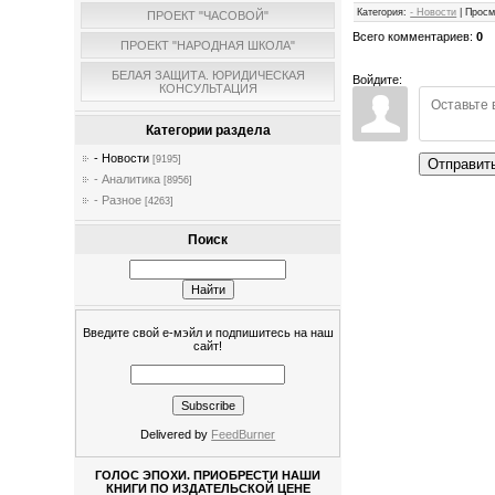
Категория
:
- Новости
|
Просм
ПРОЕКТ "ЧАСОВОЙ"
Всего комментариев
:
0
ПРОЕКТ "НАРОДНАЯ ШКОЛА"
БЕЛАЯ ЗАЩИТА. ЮРИДИЧЕСКАЯ
Войдите:
КОНСУЛЬТАЦИЯ
Категории раздела
- Новости
[9195]
Отправит
- Аналитика
[8956]
- Разное
[4263]
Поиск
Введите свой е-мэйл и подпишитесь на наш
сайт!
Delivered by
FeedBurner
ГОЛОС ЭПОХИ. ПРИОБРЕСТИ НАШИ
КНИГИ ПО ИЗДАТЕЛЬСКОЙ ЦЕНЕ