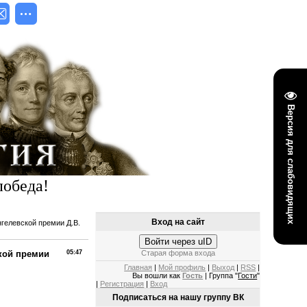
Версия для слабовидящих
победа!
Вход на сайт
гелевской премии Д.В.
Войти через uID
ской премии
05:47
Старая форма входа
Главная
|
Мой профиль
|
Выход
|
RSS
|
Вы вошли как
Гость
| Группа "
Гости
"
|
Регистрация
|
Вход
Подписаться на нашу группу ВК