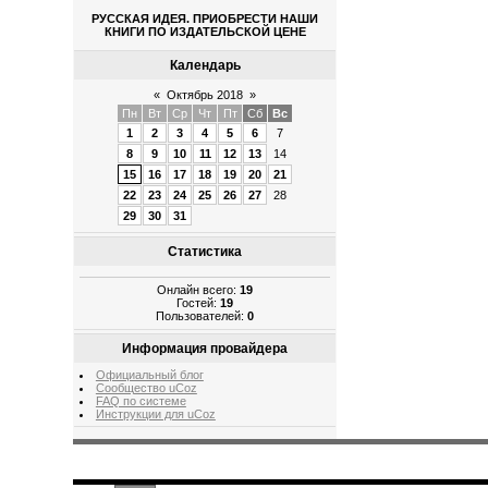
РУССКАЯ ИДЕЯ. ПРИОБРЕСТИ НАШИ
КНИГИ ПО ИЗДАТЕЛЬСКОЙ ЦЕНЕ
Календарь
«
Октябрь 2018
»
Пн
Вт
Ср
Чт
Пт
Сб
Вс
1
2
3
4
5
6
7
8
9
10
11
12
13
14
15
16
17
18
19
20
21
22
23
24
25
26
27
28
29
30
31
Статистика
Онлайн всего:
19
Гостей:
19
Пользователей:
0
Информация провайдера
Официальный блог
Сообщество uCoz
FAQ по системе
Инструкции для uCoz