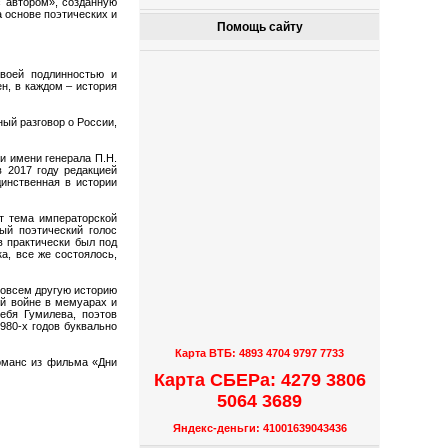
 автором», созданную
 основе поэтических и
Помощь сайту
своей подлинностью и
н, в каждом – история
ный разговор о России,
и имени генерала П.Н.
в 2017 году редакцией
инственная в истории
т тема императорской
ый поэтический голос
в практически был под
а, все же состоялось,
 совсем другую историю
ой войне в мемуарах и
ебя Гумилева, поэтов
980-х годов буквально
Карта ВТБ: 4893 4704 9797 7733
оманс из фильма «Дни
Карта СБЕРа: 4279 3806
5064 3689
Яндекс-деньги: 41001639043436