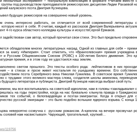
ли необычный эксперимент – театральную композицию в формате «Читаем вместе с
 группы под руководством преподавателя режиссерских дисциплин Лидии Рахаевой на
ений калужского поэта Дмитрия Кузнецова.
 вывел будущих режиссеров на совершенно новый уровень.
м очень интересно работать, он отличается от всей современной литературы 
 которую несет в себе. Я считаю, каждый из рассказов Дмитрия Валерьевича актуале
дент 4-го курса областного колледжа культуры и искусствСергей Ермаков.
л задействован сам автор, который прочитал свои стихи. Это был предельно откровен
яется обладателем многих литературных наград. Одной из главных для себя – преми
лся за книгу «Империя». Стоит отметить, что «Врангелевская» премия учреждена 
и» и Русским Общевоинским Союзом (РОВС) к 100-летию Белого движения. Это ед
атурная премия, и в этом году ее удостоился наш земляк.
аполнено светом прошлого. Это тексты особого рода: лейтмотивом в них проходи
ения – в стихах и прозе живет ностальгия по ушедшему времени. Его собственн
здействием поэта Серебряного века Николая Гумилева. В советское время Гумиле
тво с трудами этого великого мастера слова, создателя школы акмеизма, переводчик
а будущего литератора и публициста. Дмитрий Кузнецов навсегда выбрал свой путь:
времени, мы все воспитывались на советской идеологии, нам в головы «закладывали»
ришлась на годы перестройки, когда на нас буквально хлынула правда о Гражданск
иков тех событий, о белогвардейцах и поэтах-эмигрантах. Когда я открыл для с
орчество русской эмиграции – это было подобно вспышке ядерного взрыва. С конца 1
цова невероятно созвучна с русским романсом. А-капелла на вечере прозвучал р
ь соловей нам насвистывал». Чарующий, трогательный, хрупкий…
news/119756