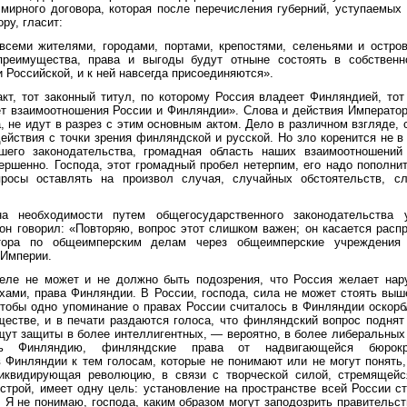
мирного договора, которая после перечисления губерний, уступаемых
ру, гласит:
всеми жителями, городами, портами, крепостями, селеньями и остров
преимущества, права и выгоды будут отныне состоять в собствен
 Российской, и к ней навсегда присоединяются».
 акт, тот законный титул, по которому Россия владеет Финляндией, тот
т взаимоотношения России и Финляндии». Слова и действия Император
 не идут в разрез с этим основным актом. Дело в различном взгляде,
действия с точки зрения финляндской и русской. Но зло коренится не в 
шего законодательства, громадная область наших взаимоотношени
ершенно. Господа, этот громадный пробел нетерпим, его надо пополнит
росы оставлять на произвол случая, случайных обстоятельств, с
а необходимости путем общегосударственного законодательства у
он говорил: «Повторяю, вопрос этот слишком важен; он касается расп
тора по общеимперским делам через общеимперские учреждения
 Империи.
деле не может и не должно быть подозрения, что Россия желает нар
ами, права Финляндии. В России, господа, сила не может стоять выш
чтобы одно упоминание о правах России считалось в Финляндии оскорб
естве, и в печати раздаются голоса, что финляндский вопрос поднят
щут защиты в более интеллигентных, — вероятно, в более либеральны
ь Финляндию, финляндские права от надвигающейся бюрокра
Финляндии к тем голосам, которые не понимают или не могут понять,
квидирующая революцию, в связи с творческой силой, стремящейс
строй, имеет одну цель: установление на пространстве всей России ст
. Я не понимаю, господа, каким образом могут заподозрить правительс