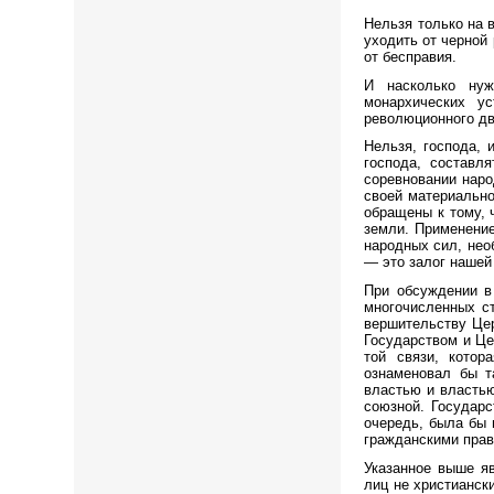
Нельзя только на 
уходить от черной
от бесправия.
И насколько нуж
монархических ус
революционного д
Нельзя, господа, 
господа, составл
соревновании наро
своей материально
обращены к тому, 
земли. Применение
народных сил, нео
— это залог нашей
При обсуждении в
многочисленных ст
вершительству Цер
Государством и Це
той связи, котор
ознаменовал бы т
властью и властью
союзной. Государс
очередь, была бы 
гражданскими прав
Указанное выше яв
лиц не христианск