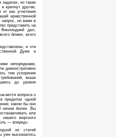
 задачах, но такие
 и крепнут другие,
 от вас угнетения
ашей нравственной
 запрос, но вами в
тво представить на
 Финляндией дел,
сего ближе, всего
едставлены; и эти
рственной Думе и
ими непорядками,
ли демонстративно
ать тем ускорение
 требований, выше
ышаясь до уровня
касается вопроса о
 в пределах одной
ение, какою бы оно
И ничем более. Вы
останавливать или
 нашего морского
роль — вперед».
одной из статей
мы уже высказалось