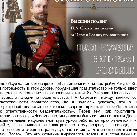
уме обсуждался законопроект об ассигнованиях на постройку Амурской 
я потребность в этой дороге, побудившая правительство не только внест
ть его в исполнение на основании статьи 87 Законов Основных, с
 вызвало нападки на правительство, П.А. Столыпин, между прочим, гов
тветственности правительства, но я надеюсь доказать, что в н
ед страной является не столько вовремя принятая на себя ответст
ю ответственности бездеятельность». Перед тем, как приступить
делает оговорку: «Несомненно, мы должны быть сильны на нашем Даль
крытия нашей национальной культурной работы, которая является и н
вайте, — заканчивает он свою речь по этому вопросу, — господа, — 
что он осел и окреп на грани двух частей света, что он отразил монгол
люб Восток. Это его сознание выражалось всегда и в стремлении к