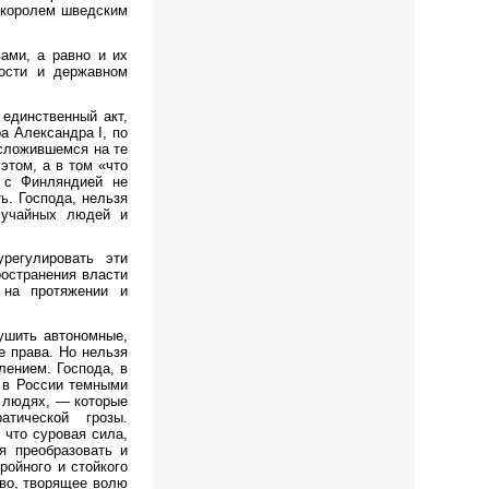
 королем шведским
ами, а равно и их
ности и державном
 единственный акт,
а Александра I, по
 сложившемся на те
этом, а в том «что
й с Финляндией не
ь. Господа, нельзя
лучайных людей и
регулировать эти
ространения власти
 на протяжении и
ушить автономные,
е права. Но нельзя
лением. Господа, в
 в России темными
х людях, — которые
тической грозы.
 что суровая сила,
я преобразовать и
ройного и стойкого
тво, творящее волю