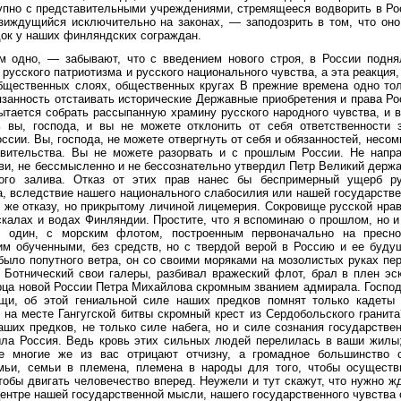
купно с представительными учреждениями, стремящееся водворить в Ро
зиждущийся исключительно на законах, — заподозрить в том, что оно
ок у наших финляндских сограждан.
м одно, — забывают, что с введением нового строя, в России подня
русского патриотизма и русского национального чувства, а эта реакция,
бщественных слоях, общественных кругах В прежние времена одно тол
язанность отстаивать исторические Державные приобретения и права Рос
ытается собрать рассыпанную храмину русского народного чувства, и 
ь вы, господа, и вы не можете отклонить от себя ответственности 
ссии. Вы, господа, не можете отвергнуть от себя и обязанностей, несом
авительства. Вы не можете разорвать и с прошлым России. Не напр
ови, не бессмысленно и не бессознательно утвердил Петр Великий держ
ого залива. Отказ от этих прав нанес бы беспримерный ущерб ру
а, вследствие нашего национального слабосилия или нашей государстве
 же отказу, но прикрытому личиной лицемерия. Сокровище русской нра
скалах и водах Финляндии. Простите, что я вспоминаю о прошлом, но и
, один, с морским флотом, построенным первоначально на пресно
им обученными, без средств, но с твердой верой в Россию и ее буд
было попутного ветра, он со своими моряками на мозолистых руках пе
 Ботнический свои галеры, разбивал вражеский флот, брал в плен эс
рца новой России Петра Михайлова скромным званием адмирала. Господ
щи, об этой гениальной силе наших предков помнят только кадеты 
 на месте Гангугской битвы скромный крест из Сердобольского гранит
аших предков, не только силе набега, но и силе сознания государстве
ыла Россия. Ведь кровь этих сильных людей перелилась в ваши жилы;
е многие же из вас отрицают отчизну, а громадное большинство 
мьи, семьи в племена, племена в народы для того, чтобы осущест
чтобы двигать человечество вперед. Неужели и тут скажут, что нужно жд
центре нашей государственной мысли, нашего государственного чувства