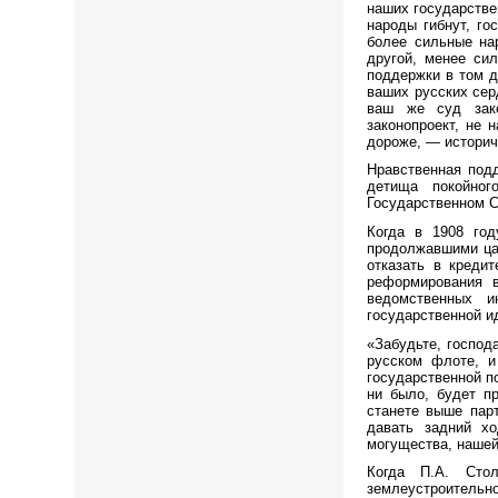
наших государстве
народы гибнут, го
более сильные на
другой, менее сил
поддержки в том д
ваших русских сер
ваш же суд зако
законопроект, не 
дороже, — историч
Нравственная под
детища покойног
Государственном 
Когда в 1908 го
продолжавшими цар
отказать в креди
реформирования в
ведомственных и
государственной и
«Забудьте, господ
русском флоте, и
государственной п
ни было, будет п
станете выше пар
давать задний хо
могущества, нашей
Когда П.А. Сто
землеустроительно