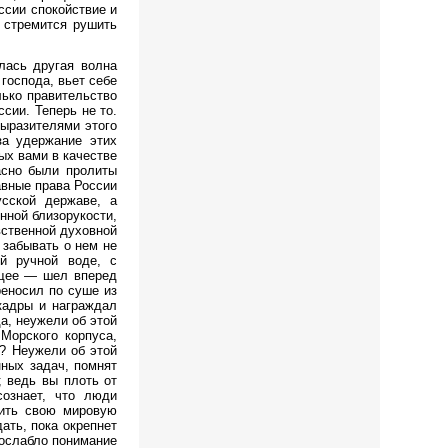
ссии спокойствие и
 стремится рушить
лась другая волна
 господа, вьет себе
ько правительство
сии. Теперь не то.
выразителями этого
за удержание этих
ых вами в качестве
асно были пролиты
авные права России
сской державе, а
нной близорукости,
вственной духовной
 забывать о нем не
й ручной воде, с
ущее — шел вперед
реносил по суше из
кадры и награждал
а, неужели об этой
Морского корпуса,
а? Неужели об этой
нных задач, помнят
 ведь вы плоть от
сознает, что люди
вить свою мировую
ать, пока окрепнет
 ослабло понимание