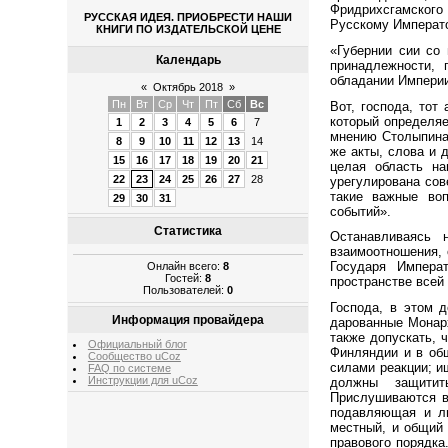
Фридрихсгамского 
РУССКАЯ ИДЕЯ. ПРИОБРЕСТИ НАШИ
Русскому Императо
КНИГИ ПО ИЗДАТЕЛЬСКОЙ ЦЕНЕ
«Губернии сии со 
Календарь
принадлежности, 
обладании Империи
«
Октябрь 2018
»
Пн
Вт
Ср
Чт
Пт
Сб
Вс
Вот, господа, тот
который определяе
1
2
3
4
5
6
7
мнению Столыпина,
8
9
10
11
12
13
14
же акты, слова и 
15
16
17
18
19
20
21
целая область на
22
23
24
25
26
27
28
урегулирована сов
такие важные воп
29
30
31
событий».
Статистика
Останавливаясь н
взаимоотношения, 
Государя Импера
Онлайн всего:
8
Гостей:
8
пространстве всей
Пользователей:
0
Господа, в этом 
Информация провайдера
дарованные Монарх
также допускать, 
Официальный блог
Финляндии и в общ
Сообщество uCoz
силами реакции; и
FAQ по системе
Инструкции для uCoz
должны защитит
Прислушиваются в 
подавляющая и ли
местный, и общий 
правового порядка