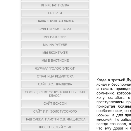
КНИЖНАЯ ПОЛКА
ГАЛЕРЕЯ
НАША КНИЖНАЯ ЛАВКА
СУВЕНИРНАЯ ЛАВКА
МЫ НА ЮТУБЕ
МЫ НА РУТУБЕ
МЫ ВКОНТАКТЕ
МЫ В БАСТИОНЕ
ЖУРНАЛ "ГОЛОС ЭПОХИ"
СТРАНИЦА РЕДАКТОРА
Когда в третьей Д
ясная и бесспорна
САЙТ В.С. ПРАВДЮКА
и начать приводи
СООБЩЕСТВО "УНИЧТОЖЕННЫЕ КАК
сомнению, которое
КЛАСС"
хочу ослабить о
преступлением пр
САЙТ ВСХСОН
прикрытая боязнь
соображениям, он 
САЙТ И.П. ЗОЛОТУССКОГО
борьбы, а для при
миссией. Не забы
НАШ САВВА. ПАМЯТИ С.В. ЯМЩИКОВА
всегда сознавал, 
ПРОЕКТ БЕЛЫЙ СТАН
что ему дорог и 