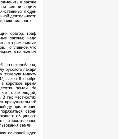
подменить в законе
 они видели защиту
озяйственных людей
енной деятельности
гащению сильного —
щий оратор, граф
ные законы; надо
ризнает применимым
ов. Но главное, что
льных, а не пьяных
 была поколеблена,
лу русского пахаря
ту тяжелую минуту
7, закон 9 ноября
 в короткое время
десятин земли. Не
, что таких людей,
. В тех местностях
ак принудительный
свободу приложения
споряжаться своей
вающего общинного
ет второстепенное
льзования земли.
шая основной идеи