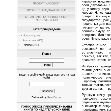
народных предани
ПРОЕКТ "ЧАСОВОЙ"
орел двуглавый. К
одну голову, обращ
ПРОЕКТ "НАРОДНАЯ ШКОЛА"
кровью. Я, господ
придаст большую 
БЕЛАЯ ЗАЩИТА. ЮРИДИЧЕСКАЯ
государства, уже
КОНСУЛЬТАЦИЯ
посильных для нас
говорил он далее,
Категории раздела
осилили смуту, т
средства. Для это
- Новости
[9195]
речи. Нужно ваше 
- Аналитика
[8956]
Отвечая в мае 19
- Разное
[4263]
составной ее ча
устанавливают, чт
Поиск
события, так как
правительством, к
Изображая вражд
финляндской обос
власти, и, описыв
Введите свой е-мэйл и подпишитесь на наш
политическое теч
сайт!
широкому развити
только фактическ
другая волна, — в
Русскую точку зр
Delivered by
FeedBurner
нарушения закон
отдельного админи
в некоторых общи
ГОЛОС ЭПОХИ. ПРИОБРЕСТИ НАШИ
преобладанием, ко
КНИГИ ПО ИЗДАТЕЛЬСКОЙ ЦЕНЕ