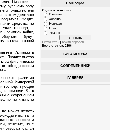
следие Византии —
Наш опрос
ему русскому орлу
е его только истечь
Оцените мой сайт
Отлично
ие в этом деле уже
поднимет кредит-
Хорошо
найти средства на
Неплохо
. Если, господа, —
Плохо
сы осилили войну,
Ужасно
м обручем — будут
рил в начале своей
Результаты
|
Архив опросов
Всего ответов:
2106
шениях Империи к
БИБЛИОТЕКА
ет Правительства
ным за финляндские
ется объединенным
СОВРЕМЕННИКИ
ве».
енность развития
ГАЛЕРЕЯ
ральной Имперской
 и господствующее
ь, и привели бы к
аны с сохранением
 волне не хлынула
.
я не может желать
конодательства и
тельных вопросах и
ей, решение, но с
т четвертая статья