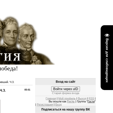
Версия для слабовидящих
победа!
Вход на сайт
вший. Ч.3.
Войти через uID
Ч.3.
05:01
Старая форма входа
Главная
|
Мой профиль
|
Выход
|
RSS
|
Вы вошли как
Гость
| Группа "
Гости
"
|
Регистрация
|
Вход
Подписаться на нашу группу ВК