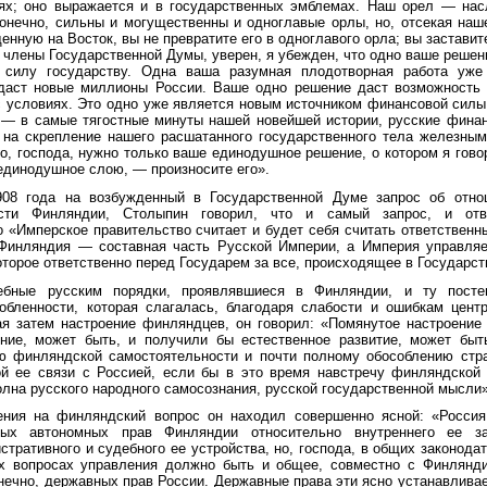
ях; оно выражается и в государственных эмблемах. Наш орел — на
онечно, сильны и могущественны и одноглавые орлы, но, отсекая наш
енную на Восток, вы не превратите его в одноглавого орла; вы заставит
а члены Государственной Думы, уверен, я убежден, что одно ваше решен
силу государству. Одна ваша разумная плодотворная работа уже 
 даст новые миллионы России. Ваше одно решение даст возможность 
 условиях. Это одно уже является новым источником финансовой силы
 — в самые тягостные минуты нашей новейшей истории, русские финан
о на скрепление нашего расшатанного государственного тела железны
го, господа, нужно только ваше единодушное решение, о котором я гово
единодушное слою, — произносите его».
08 года на возбужденный в Государственной Думе запрос об отно
сти Финляндии, Столыпин говорил, что и самый запрос, и отв
о «Имперское правительство считает и будет себя считать ответствен
, Финляндия — составная часть Русской Империи, а Империя управля
оторое ответственно перед Государем за все, происходящее в Государст
ебные русским порядки, проявлявшиеся в Финляндии, и ту постеп
обленности, которая слагалась, благодаря слабости и ошибкам цент
ая затем настроение финляндцев, он говорил: «Помянутое настроение
ение, может быть, и получили бы естественное развитие, может быт
ю финляндской самостоятельности и почти полному обособлению стр
ой ее связи с Россией, если бы в это время навстречу финляндской
олна русского народного самосознания, русской государственной мысли»
ения на финляндский вопрос он находил совершенно ясной: «Росси
ных автономных прав Финляндии относительно внутреннего ее за
стративного и судебного ее устройства, но, господа, в общих законода
х вопросах управления должно быть и общее, совместно с Финлянди
нечно, державных прав России. Державные права эти ясно устанавливае