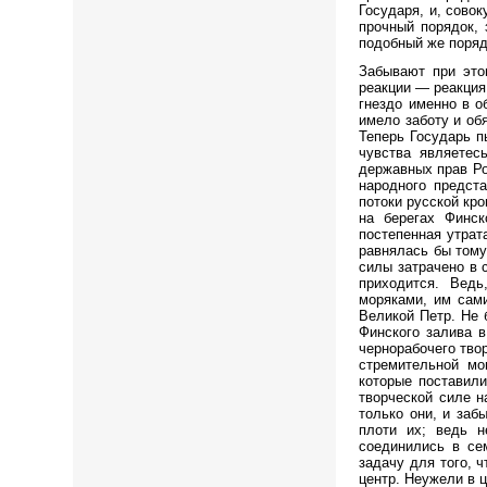
Государя, и, сово
прочный порядок, 
подобный же поряд
Забывают при это
реакции — реакция 
гнездо именно в о
имело заботу и об
Теперь Государь п
чувства являетес
державных прав Ро
народного предст
потоки русской кр
на берегах Финск
постепенная утрат
равнялась бы тому
силы затрачено в 
приходится. Ведь
моряками, им сам
Великой Петр. Не 
Финского залива в
чернорабочего тво
стремительной мо
которые поставили
творческой силе н
только они, и заб
плоти их; ведь н
соединились в се
задачу для того, 
центр. Неужели в 