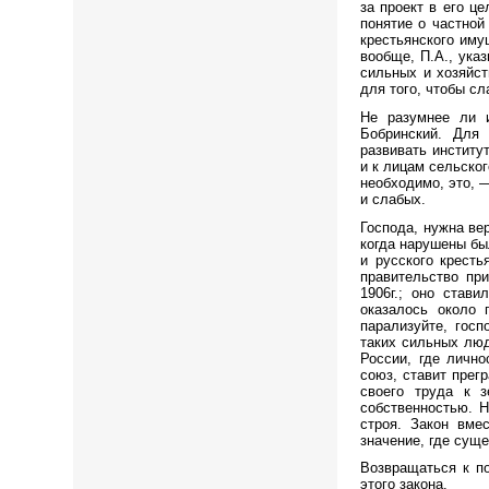
за проект в его ц
понятие о частной
крестьянского иму
вообще, П.А., ука
сильных и хозяйст
для того, чтобы сл
Не разумнее ли 
Бобринский. Для
развивать институ
и к лицам сельског
необходимо, это, 
и слабых.
Господа, нужна ве
когда нарушены бы
и русского крест
правительство пр
1906г.; оно став
оказалось около 
парализуйте, госп
таких сильных люд
России, где лично
союз, ставит прег
своего труда к з
собственностью. 
строя. Закон вме
значение, где сущ
Возвращаться к по
этого закона.