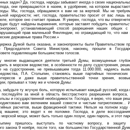
нных задач? Да, господа, народы забывают иногда о своих национальных
спода, они превращаются в назем, в удобрение, на котором вырастают
роды. Мы, господа, обращаемся к вам не за жертвой. Мы не требуем
ьной народности; нет, господа, правительство просит от вас лишь в
еле, которое оно считает правым. Я уверен, господа, что вы отвергнете
дцах будут найдены выражения, которые заставят побудить правительс
нопроект, устанавливающий способ разрешения наших общих с
нарушающий прав маленькой Финляндии, но ограждающий то, что нам в
еские державные права России.»
держка Думой была оказана, и законопроекты были Правительством пр
о Председателя Совета Министров, наконец, прошли в Госуда
Совете подавляющим большинством голосов.
ду многие выдающиеся деятели третьей Думы, возмущенные глубок
ить в морском ведомстве, в особенности по делу судостроения, реши
те на судостроение, не превышавшем тогда 11.000.000, надеясь вызв
едомства, П.А. Столыпин, становясь выше партийных технических
нтересов и даже выше правительственной точки зрения, возв
деи, призывал к тому же и членов Думы:
а, забудьте ту жгучую боль, которую испытывает каждый русский, когда 
 последуйте за мной в область бесстрастного разрешения вопроса,
ользы и государственной необходимости. Господа, я верю, что ваше реш
родиктовано вам велением вашей совести и чистым патриотизмом... 
тийных расчетов, выше фракционной тактики. Нельзя на полном ходу 
д машине; это ведет к ее поломке. Господа, в деле воссоздания
 морской мощи, может быть только один лозунг, один пароль, и этот па
лыпину пришлось выступать по частному вопросу, в защиту 
го закона 9 ноября, после того, как большинство Государственной Ду