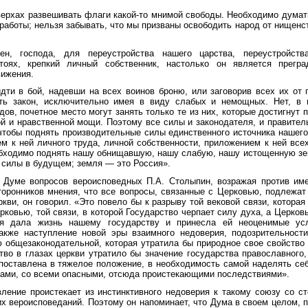
верхах развешивать флаги какой-то мнимой свободы. Необходимо думать
 работы; нельзя забывать, что мы призваны освободить народ от нищенст
ен, господа, для переустройства нашего царства, переустройств
тоях, крепкий личный собственник, настолько он является прегр
вижения.
идти в бой, надевши на всех воинов броню, или заговорив всех их от 
ять закон, исключительно имея в виду слабых и немощных. Нет, в 
дов, почетное место могут занять только те из них, которые достигнут 
й и нравственной мощи. Поэтому все силы и законодателя, и правите
чтобы поднять производительные силы единственного источника нашег
м к ней личного труда, личной собственности, приложением к ней все
бходимо поднять нашу обнищавшую, нашу слабую, нашу истощенную зем
 силы в будущем; земля — это Россия».
 Думе вопросов вероисповедных П.А. Столыпин, возражая против им
оронников мнения, что все вопросы, связанные с Церковью, подлежат
кви, он говорил. «Это повело бы к разрыву той вековой связи, котора
рковью, той связи, в которой Государство черпает силу духа, а Церковь
ая дала жизнь нашему государству и принесла ей неоценимые усл
акже наступление новой эры взаимного недоверия, подозрительност
 общезаконодательной, которая утратила бы природное свое свойство
тво в глазах церкви утратило бы значение государства православного,
поставлена в тяжелое положение, в необходимость самой наделять се
ами, со всеми опасными, отсюда проистекающими последствиями».
ление проистекает из инстинктивного недоверия к такому союзу со с
их вероисповеданий. Поэтому он напоминает, что Дума в своем целом, 