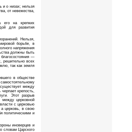
 и о низах; нельзя
ва, от невежества,
а его на крепких
адой для развития
поранений. Нельзя,
мировой борьбе, в
полного напряжения
льства должны быть
о благосостояния —
х, решительно всех
лю, так как земля
евшего в обществе
 самостоятельному
я существует между
 черпает крепость,
уги. Этот разрыв
и между церковной
 власти с церковью
 а церковь, в свою
бя политическими и
тороны иноверцев и
по словам Царского