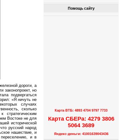
Помощь сайту
железной дороги, а
и законопроект, но
тала подвергаться
орил: «Я ничуть не
екоторых случаях
венность, сколько
Карта ВТБ: 4893 4704 9797 7733
 к стратегическим
Карта СБЕРа: 4279 3806
нем Востоке не для
ашей исторической
5064 3689
что русский народ
ьское нашествие, и
Яндекс-деньги: 41001639043436
 переселению, и в