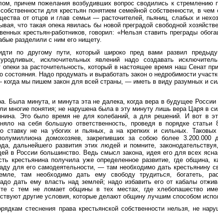
елом, причем пожелания возбудивших вопрос сводились к стремлению 
 собственности для крестьян понятием семейной собственности, в чем
щества от отцов и глав семьи — расточителей, пьяниц, слабых и нех
зывая, что такая опека явилась бы новой преградой свободной хозяйств
венных крестьян-работников, говорил: «Нельзя ставить преграды обо
абые разделили с ним его нищету.
идти по другому пути, который широко пред вами развил предыду
 уродливых, исключительных явлений надо создавать исключитель
т опеки за расточительность, который в настоящее время наш Сенат п
о состояния. Надо продумать и выработать закон о недробимости участк
— когда мы пишем закон для всей страны, — иметь в виду разумных и си
ра. Была минута, и минута эта не далека, когда вера в будущее России
ли многие понятия; не нарушена была в эту минуту лишь вера Царя в си
ьянина. Это было время не для колебаний, а для решений. И вот в э
иняло на себя большую ответственность, проведя в порядке статьи 8
ило ставку не на убогих и пьяных, а на крепких и сильных. Таковых
полумиллиона домохозяев, закрепивших за собою более 3.200.000 
ода, дальнейшего развития этих людей и помните, законодательствуя
ей в России большинство. Ведь смысл закона, идея его для всех ясна
сть крестьянина получила уже определенное развитие, где община, к
раду для его самодеятельности, — там необходимо дать крестьянину 
емле, там необходимо дать ему свободу трудиться, богатеть, ра
Надо дать ему власть над землей; надо избавить его от кабалы отжи
сте с тем не ломает общины в тех местах, где хлебопашество име
ествуют другие условия, которые делают общину лучшим способом испо
рядкам стеснения права крестьянской собственности нельзя, не нару