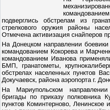
механизирова
командование
подверглись обстрелам из грана
стрелкового оружия районы насе
Отмечена активизация снайперов пр
На Донецком направлении боевики 
командованием Кокорева и Марченк
командованием Иванова применял
БМП, гранатометы, крупнокалибе
обстрелах населенных пунктов Вас
Докучаевск, района аэропорта г. До
На Мариупольском направлении 
бригады по приказу полковника К
пунктов Коминтерново, Ленинское 