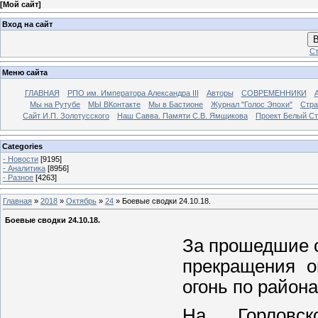
[
Мой сайт
]
Вход на сайт
В
Ст
Меню сайта
ГЛАВНАЯ
РПО им. Императора Александра III
Авторы
СОВРЕМЕННИКИ
Мы на Рутубе
МЫ ВКонтакте
Мы в Бастионе
Журнал "Голос Эпохи"
Стра
Сайт И.П. Золотусского
Наш Савва. Памяти С.В. Ямщикова
Проект Белый С
Categories
- Новости
[9195]
- Аналитика
[8956]
- Разное
[4263]
Главная
»
2018
»
Октябрь
»
24
» Боевые сводки 24.10.18.
Боевые сводки 24.10.18.
За прошедшие 
прекращения о
огонь по район
На Горловс