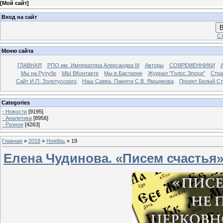
[
Мой сайт
]
Вход на сайт
В
Ст
Меню сайта
ГЛАВНАЯ
РПО им. Императора Александра III
Авторы
СОВРЕМЕННИКИ
Мы на Рутубе
МЫ ВКонтакте
Мы в Бастионе
Журнал "Голос Эпохи"
Стра
Сайт И.П. Золотусского
Наш Савва. Памяти С.В. Ямщикова
Проект Белый С
Categories
- Новости
[9195]
- Аналитика
[8956]
- Разное
[4263]
Главная
»
2018
»
Ноябрь
»
19
Елена Чудинова. «Писем счастья