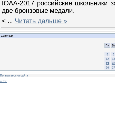
IOAA-2017 российские школьники з
две бронзовые медали.
<
...
Читать дальше »
Calendar
Пн
Вт
5
6
12
13
19
20
26
27
Полная версия сайта
uCoz