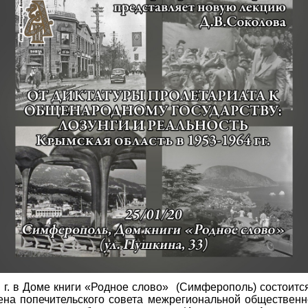
 г. в Доме книги «Родное слово» (Симферополь) состоитс
ена попечительского совета межрегиональной общественн