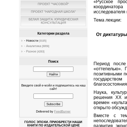
«Русское про
ПРОЕКТ "ЧАСОВОЙ"
координатора
исследователя 
ПРОЕКТ "НАРОДНАЯ ШКОЛА"
Тема лекции:
БЕЛАЯ ЗАЩИТА. ЮРИДИЧЕСКАЯ
КОНСУЛЬТАЦИЯ
Категории раздела
От диктатуры
- Новости
[9195]
- Аналитика
[8956]
- Разное
[4263]
Поиск
Период после
«оттепелью». 
позитивными п
государство
благосостояния
Введите свой е-мэйл и подпишитесь на наш
сайт!
Наука, культ
решения
XX
времен «культ
открыто обсуж
Delivered by
FeedBurner
Вместе с тем
непоследовате
ГОЛОС ЭПОХИ. ПРИОБРЕСТИ НАШИ
развития экон
КНИГИ ПО ИЗДАТЕЛЬСКОЙ ЦЕНЕ