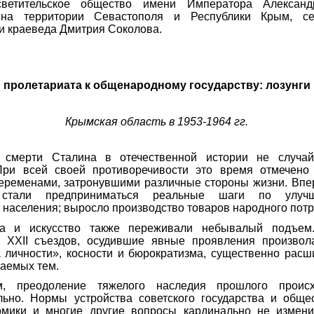
светительское общество имени Императора Александ
 на территории Севастополя и Республики Крым,
с
и краеведа Дмитрия Соколова.
 пролетариата к общенародному государству: лозунги
Крымская область в 1953-1964 гг.
 смерти Сталина в отечественной истории не случай
При всей своей противоречивости это время отмечен
еременами, затронувшими различные стороны жизни. Впе
м стали предприниматься реальные шаги по улуч
 населения; выросло производство товаров народного пот
ура и искусство также переживали небывалый подъем.
и
XXII
съездов, осудившие явные проявления произвола
а личности», косности и бюрократизма, существенно расш
даемых тем.
, преодоление тяжелого наследия прошлого проис
льно.
Нормы устройства советского государства и обще
омики и многие другие вопросы кардинально не измен