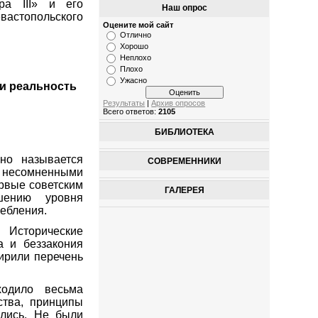
ра III» и его
Наш опрос
евастопольского
Оцените мой сайт
Отлично
Хорошо
Неплохо
Плохо
Ужасно
 и реальность
Результаты
|
Архив опросов
Всего ответов:
2105
БИБЛИОТЕКА
но называется
СОВРЕМЕННИКИ
о несомненными
рвые советским
ГАЛЕРЕЯ
шению уровня
ребления.
 Исторические
 и беззакония
ирили перечень
ходило весьма
ства, принципы
ились. Не были