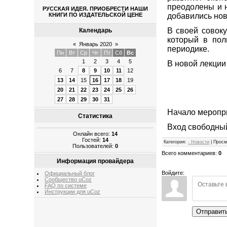
преодолены и 
РУССКАЯ ИДЕЯ. ПРИОБРЕСТИ НАШИ
КНИГИ ПО ИЗДАТЕЛЬСКОЙ ЦЕНЕ
добавились но
В своей совоку
Календарь
который в пол
«
Январь 2020
»
периодике.
Пн
Вт
Ср
Чт
Пт
Сб
Вс
1
2
3
4
5
В новой лекции
6
7
8
9
10
11
12
13
14
15
16
17
18
19
20
21
22
23
24
25
26
27
28
29
30
31
Начало меропри
Статистика
Вход свободны
Онлайн всего:
14
Гостей:
14
Категория
:
- Новости
|
Просм
Пользователей:
0
Всего комментариев
:
0
Информация провайдера
Войдите:
Официальный блог
Сообщество uCoz
FAQ по системе
Инструкции для uCoz
Отправит