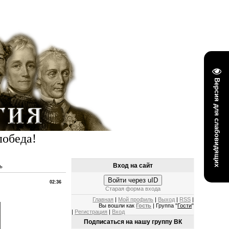
Версия для слабовидящих
победа!
Вход на сайт
ь
Войти через uID
02:36
Старая форма входа
Главная
|
Мой профиль
|
Выход
|
RSS
|
Вы вошли как
Гость
| Группа "
Гости
"
|
Регистрация
|
Вход
Подписаться на нашу группу ВК