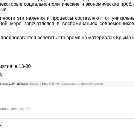
некоторые социально-политические и экономические пробл
вые.
пности эти явления и процессы составляют тот уникальн
ной мере запечатлелся в воспоминаниях современников
 предполагается осветить это время на материалах Крыма 
ятия: в 13-00
й
отров
:
1130
|
Добавил
:
Elena17
|
Теги
:
РПО им. Александра III
,
Дмитрий Соколов
ь