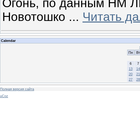
Огонь, по данным НМ Л
Новотошко
...
Читать д
Calendar
Пн
Вт
6
7
13
14
20
21
27
28
Полная версия сайта
uCoz