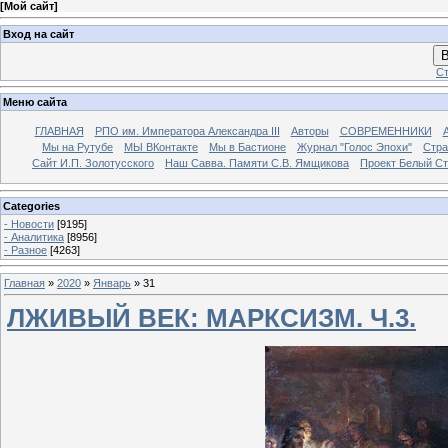
[
Мой сайт
]
Вход на сайт
В
Ст
Меню сайта
ГЛАВНАЯ
РПО им. Императора Александра III
Авторы
СОВРЕМЕННИКИ
Мы на Рутубе
МЫ ВКонтакте
Мы в Бастионе
Журнал "Голос Эпохи"
Стра
Сайт И.П. Золотусского
Наш Савва. Памяти С.В. Ямщикова
Проект Белый С
Categories
- Новости
[9195]
- Аналитика
[8956]
- Разное
[4263]
Главная
»
2020
»
Январь
»
31
ЛЖИВЫЙ ВЕК: МАРКСИЗМ. Ч.3.