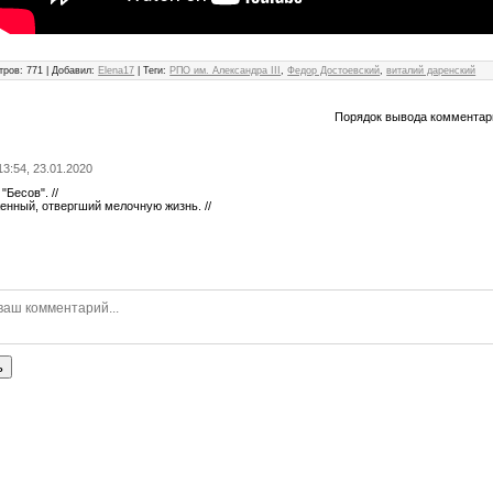
тров
:
771
|
Добавил
:
Elena17
|
Теги
:
РПО им. Александра III
,
Федор Достоевский
,
виталий даренский
Порядок вывода комментар
 13:54, 23.01.2020
"Бесов". //
енный, отвергший мелочную жизнь. //
ь