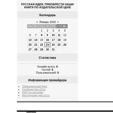
РУССКАЯ ИДЕЯ. ПРИОБРЕСТИ НАШИ
КНИГИ ПО ИЗДАТЕЛЬСКОЙ ЦЕНЕ
Календарь
«
Январь 2020
»
Пн
Вт
Ср
Чт
Пт
Сб
Вс
1
2
3
4
5
6
7
8
9
10
11
12
13
14
15
16
17
18
19
20
21
22
23
24
25
26
27
28
29
30
31
Статистика
Онлайн всего:
6
Гостей:
6
Пользователей:
0
Информация провайдера
Официальный блог
Сообщество uCoz
FAQ по системе
Инструкции для uCoz