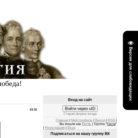
Версия для слабовидящих
победа!
Вход на сайт
Войти через uID
03:35
Старая форма входа
Главная
|
Мой профиль
|
Выход
|
RSS
|
Вы вошли как
Гость
| Группа "
Гости
"
|
Регистрация
|
Вход
Подписаться на нашу группу ВК