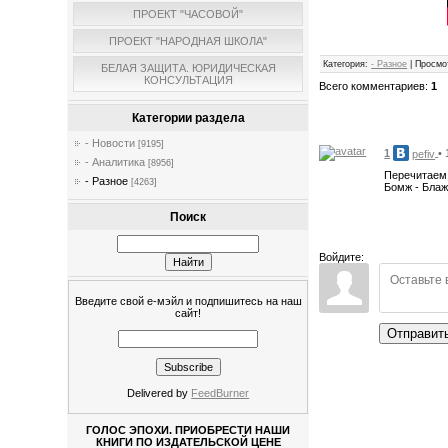
ПРОЕКТ "ЧАСОВОЙ"
ПРОЕКТ "НАРОДНАЯ ШКОЛА"
Категория
:
- Разное
|
Просмо
БЕЛАЯ ЗАЩИТА. ЮРИДИЧЕСКАЯ
КОНСУЛЬТАЦИЯ
Всего комментариев
:
1
Категории раздела
- Новости
[9195]
1
•
pefiv
- Аналитика
[8956]
Перечитаем 
- Разное
[4263]
Бомж - Блаж
Поиск
Войдите:
Введите свой е-мэйл и подпишитесь на наш
сайт!
Отправит
Delivered by
FeedBurner
ГОЛОС ЭПОХИ. ПРИОБРЕСТИ НАШИ
КНИГИ ПО ИЗДАТЕЛЬСКОЙ ЦЕНЕ