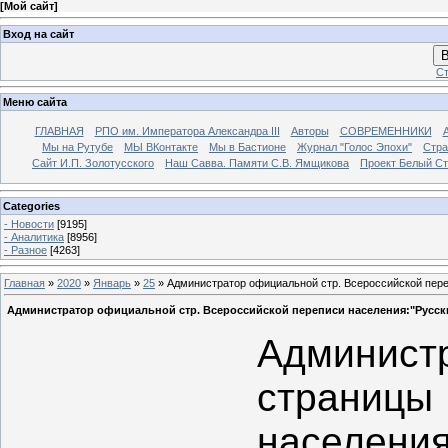
[
Мой сайт
]
Вход на сайт
В
Ст
Меню сайта
ГЛАВНАЯ
РПО им. Императора Александра III
Авторы
СОВРЕМЕННИКИ
Мы на Рутубе
МЫ ВКонтакте
Мы в Бастионе
Журнал "Голос Эпохи"
Стра
Сайт И.П. Золотусского
Наш Савва. Памяти С.В. Ямщикова
Проект Белый С
Categories
- Новости
[9195]
- Аналитика
[8956]
- Разное
[4263]
Главная
»
2020
»
Январь
»
25
» Администратор официальной стр. Всероссийской переп
Администратор официальной стр. Всероссийской переписи населения:"Русски
Админи
страницы
населен