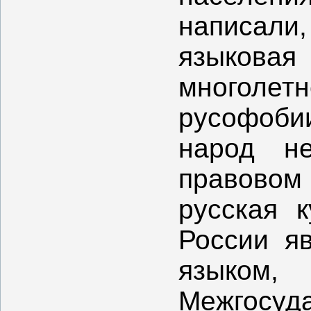
написали,
языкова
многолет
русофоби
народ н
правовом
русская к
России я
язык
Межгосу