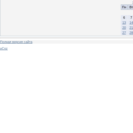
Пн
Вт
6
7
13
14
20
21
27
28
Полная версия сайта
uCoz