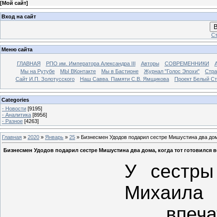
[
Мой сайт
]
Вход на сайт
В
Ст
Меню сайта
ГЛАВНАЯ
РПО им. Императора Александра III
Авторы
СОВРЕМЕННИКИ
Мы на Рутубе
МЫ ВКонтакте
Мы в Бастионе
Журнал "Голос Эпохи"
Стра
Сайт И.П. Золотусского
Наш Савва. Памяти С.В. Ямщикова
Проект Белый С
Categories
- Новости
[9195]
- Аналитика
[8956]
- Разное
[4263]
Главная
»
2020
»
Январь
»
25
» Бизнесмен Удодов подарил сестре Мишустина два дома
Бизнесмен Удодов подарил сестре Мишустина два дома, когда тот готовился 
У сестры
Михаила 
впечат