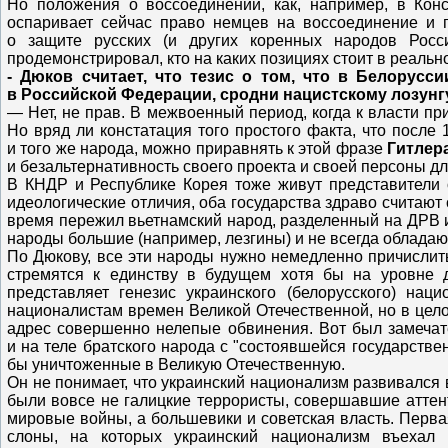
Но положения о воссоединении, как, например, в Кон
оспаривает сейчас право немцев на воссоединение и 
о защите русских (и других коренных народов Рос
продемонстрировал, кто на каких позициях стоит в реально
- Дюков считает, что тезис о том, что в Белорусс
в Российской Федерации, сродни нацистскому лозунг
— Нет, не прав. В межвоенный период, когда к власти п
Но вряд ли констатация того простого факта, что после
и того же народа, можно приравнять к этой фразе
Гитлер
и безальтернативность своего проекта и своей персоны д
В КНДР и Республике Корея тоже живут представители 
идеологические отличия, оба государства здраво считают
время пережил вьетнамский народ, разделенный на ДРВ и
народы большие (например, лезгины) и не всегда обладаю
По Дюкову, все эти народы нужно немедленно причислить
стремятся к единству в будущем хотя бы на уровне 
представляет генезис украинского (белорусского) нац
националистам времен Великой Отечественной, но в цело
адрес совершенно нелепые
обвинения
. Вот был замеча
и на теле братского народа с "состоявшейся государств
бы уничтоженные в Великую Отечественную.
Он не понимает, что украинский национализм развивался
были вовсе не галицкие террористы, совершавшие аттен
мировые войны, а большевики и советская власть. Перв
слоны, на которых украинский национализм въехал