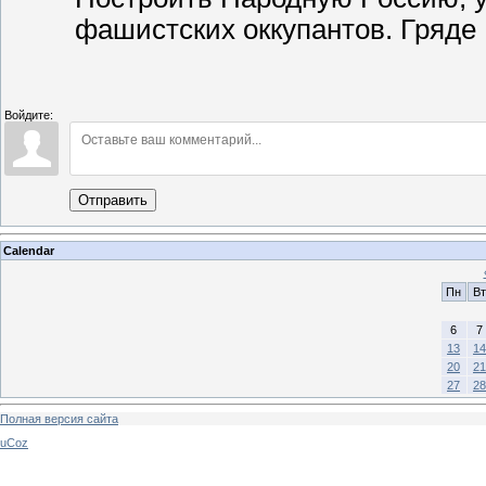
фашистских оккупантов. Гряде П
Войдите:
Отправить
Calendar
Пн
Вт
6
7
13
14
20
21
27
28
Полная версия сайта
uCoz