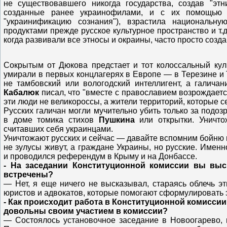
не существовавшего никогда государства, создав "этн
созданные ранее украинофилами, и с их помощью о
"украинификацию сознания"), взрастила национальну
продуктами прежде русское культурное пространство и т.
когда развивали все этносы и окраины, часто просто созда
Сокрытым от Дюкова предстает и тот колоссальный куль
умирали в первых концлагерях в Европе — в Терезине и 
не тамбовский или вологодский интеллигент, а галича
Кабалюк
писал, что "вместе с православием возрождаетс
эти люди не великороссы, а жители территорий, которые с
Русских галичан могли мучительно убить только за подозр
в доме томика стихов
Пушкина
или открытки. Уничт
считавших себя украинцами.
Уничтожают русских и сейчас — давайте вспомним бойню в
не зулусы живут, а граждане Украины, но русские. Именн
и проводился референдум в Крыму и на Донбассе.
- На заседании Конституционной комиссии вы выс
встречены?
— Нет, я еще ничего не высказывал, стараясь облечь 
юристов и адвокатов, которые помогают сформулировать 
- Как происходит работа в Конституционной комисси
довольны своим участием в комиссии?
— Состоялось установочное заседание в Новоогарево, 