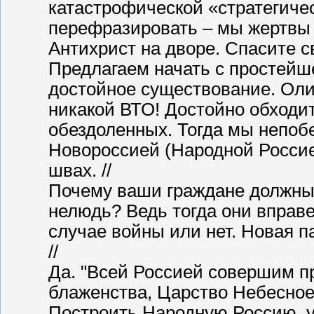
катастрофической «стратегиче
перефразировать – мы жертвы 
Антихрист на дворе. Спасите св
Предлагаем начать с простейше
достойное существование. Оли
никакой ВТО! Достойно обходи
обездоленных. Тогда мы непобе
Новороссией (Народной Россие
швах. //
Почему ваши граждане должны д
нелюдь? Ведь тогда они вправе
случае войны или нет. Новая па
//
Да. "Всей Россией совершим п
блаженства, Царство Небесное."
Построить Народную Россию, у