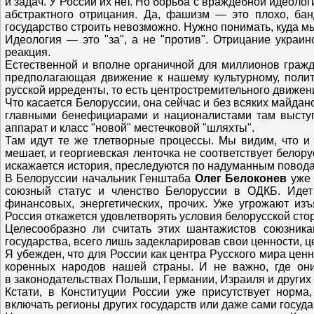
и задач. У России их нет. Но борьба с враждебной идеоло
абстрактного отрицания. Да, фашизм — это плохо, б
государство строить невозможно. Нужно понимать, куда мы
Идеология — это "за", а не "против". Отрицание украи
реакция.
Естественной и вполне органичной для миллионов гражд
предполагающая движение к нашему культурному, полити
русской ирреденты, то есть центростремительного движен
Что касается Белоруссии, она сейчас и без всяких майдан
главными бенефициарами и националистами там выступа
аппарат и класс "новой" местечковой "шляхты".
Там идут те же тлетворные процессы. Мы видим, что и
мешает, и георгиевская ленточка
не соответствует
белору
искажается история, преследуются по надуманным повод
В Белоруссии начальник Генштаба
Олег Белоконев
уже
союзный статус и членство Белоруссии в ОДКБ. Иде
финансовых, энергетических, прочих. Уже угрожают изъ
Россия откажется удовлетворять условия белорусской сто
Целесообразно ли считать этих шантажистов союзника
государства, всего лишь задекларировав свои ценности, ц
Я убежден, что для России как центра Русского мира цен
коренных народов нашей страны. И не важно, где о
в законодательствах Польши, Германии, Израиля и других
Кстати, в Конституции России уже присутствует норм
включать регионы других государств или даже сами государ