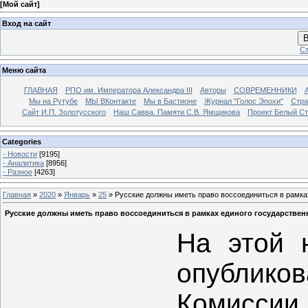
[
Мой сайт
]
Вход на сайт
В
Ст
Меню сайта
ГЛАВНАЯ
РПО им. Императора Александра III
Авторы
СОВРЕМЕННИКИ
Мы на Рутубе
МЫ ВКонтакте
Мы в Бастионе
Журнал "Голос Эпохи"
Стра
Сайт И.П. Золотусского
Наш Савва. Памяти С.В. Ямщикова
Проект Белый С
Categories
- Новости
[9195]
- Аналитика
[8956]
- Разное
[4263]
Главная
»
2020
»
Январь
»
25
» Русские должны иметь право воссоединиться в рамка
Русские должны иметь право воссоединиться в рамках единого государствен
На этой 
опублико
Комисси