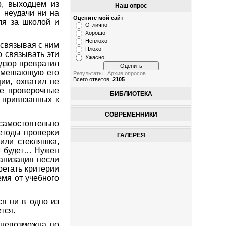
р, выходцем из
Наш опрос
и неудачи ни на
Оцените мой сайт
ля за школой и
Отлично
Хорошо
Неплохо
 связывая с ним
Плохо
 связывать эти
Ужасно
адзор превратил
и мешающую его
Результаты
|
Архив опросов
Всего ответов:
2105
ии, охватил не
ие проверочные
БИБЛИОТЕКА
 привязанных к
СОВРЕМЕННИКИ
 самостоятельно
методы проверки
ГАЛЕРЕЯ
или стекляшка,
не будет… Нужен
ганизация несли
ретать критерии
мя от учебного
я ни в одно из
тся.
 невозможна по