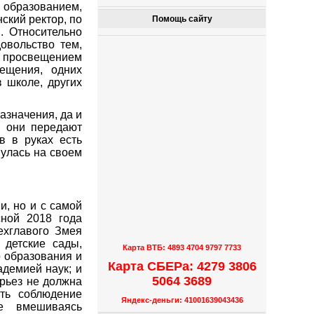
м образованием,
ский ректор, по
Помощь сайту
. Относительно
овольство тем,
просвещением
ещения, одних
в школе, других
азначения, да и
ем они передают
в в руках есть
нулась на своем
и, но и с самой
сной 2018 года
ехглавого Змея
 детские сады,
Карта ВТБ: 4893 4704 9797 7733
 образования и
Карта СБЕРа: 4279 3806
адемией наук; и
5064 3689
ерьез не должна
ть соблюдение
Яндекс-деньги: 41001639043436
не вмешиваясь