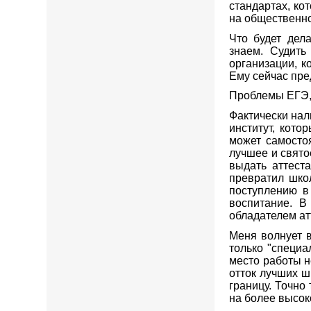
стандартах, ко
на общественн
Что будет дел
знаем. Судить
организации, к
Ему сейчас пре
Проблемы ЕГЭ, 
Фактически на
институт, кот
может самосто
лучшее и свято
выдать аттест
превратил школ
поступлению в
воспитание. В
обладателем ат
Меня волнует в
только "специа
место работы не
отток лучших ш
границу. Точно
на более высок