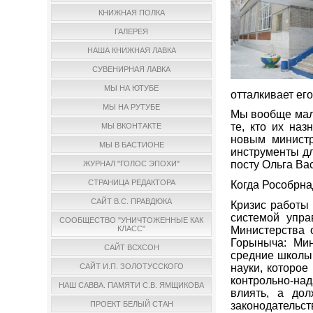
КНИЖНАЯ ПОЛКА
ГАЛЕРЕЯ
НАША КНИЖНАЯ ЛАВКА
СУВЕНИРНАЯ ЛАВКА
МЫ НА ЮТУБЕ
отталкивает ег
МЫ НА РУТУБЕ
Мы вообще мало
те, кто их наз
МЫ ВКОНТАКТЕ
новым министр
МЫ В БАСТИОНЕ
инструменты дл
посту Ольга Ва
ЖУРНАЛ "ГОЛОС ЭПОХИ"
СТРАНИЦА РЕДАКТОРА
Когда Рособрна
САЙТ В.С. ПРАВДЮКА
Кризис работы 
системой упра
СООБЩЕСТВО "УНИЧТОЖЕННЫЕ КАК
Министерства 
КЛАСС"
Горыныча: Мин
САЙТ ВСХСОН
средние школы
науки, которое
САЙТ И.П. ЗОЛОТУССКОГО
контрольно-над
НАШ САВВА. ПАМЯТИ С.В. ЯМЩИКОВА
влиять, а до
законодатель
ПРОЕКТ БЕЛЫЙ СТАН