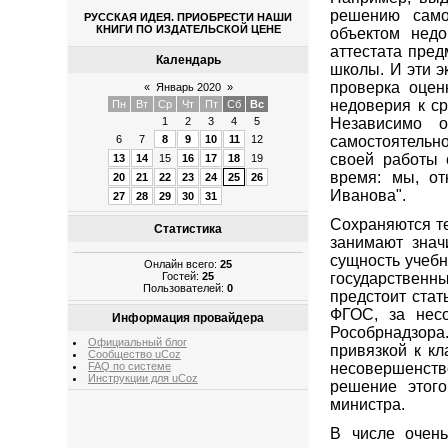
решению само
РУССКАЯ ИДЕЯ. ПРИОБРЕСТИ НАШИ
КНИГИ ПО ИЗДАТЕЛЬСКОЙ ЦЕНЕ
объектом нед
аттестата пре
Календарь
школы. И эти э
проверка оцен
«
Январь 2020
»
недоверия к с
Пн
Вт
Ср
Чт
Пт
Сб
Вс
1
2
3
4
5
Независимо 
6
7
8
9
10
11
12
самостоятельно
своей работы с
13
14
15
16
17
18
19
время: мы, от
20
21
22
23
24
25
26
Иванова".
27
28
29
30
31
Сохраняются т
Статистика
занимают знач
сущность учебн
Онлайн всего:
25
государственны
Гостей:
25
Пользователей:
0
предстоит стат
ФГОС, за несо
Информация провайдера
Рособрнадзора
Официальный блог
привязкой к кл
Сообщество uCoz
FAQ по системе
несовершенств
Инструкции для uCoz
решение этог
министра.
В числе очень