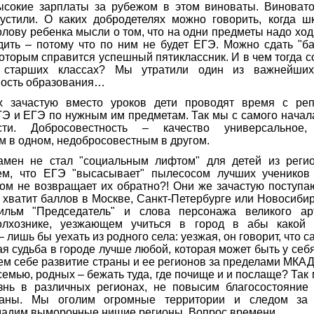
ысокие зарплаты за рубежом в этом виноваты. Виновато
устили. О каких добродетелях можно говорить, когда ш
олову ребенка мысли о том, что на одни предметы надо ходи
дить – потому что по ним не будет ЕГЭ. Можно сдать "б
которым справится успешный пятиклассник. И в чем тогда с
 старших классах? Мы утратили один из важнейши
ость образования…
х зачастую вместо уроков дети проводят время с ре
ГЭ и ЕГЭ по нужным им предметам. Так мы с самого нача
ости. Добросовестность – качество универсальное
 в одном, недобросовестным в другом.
амен не стал "социальным лифтом" для детей из регио
ем, что ЕГЭ "высасывает" пылесосом лучших учеников
ом не возвращает их обратно?! Они же зачастую поступаю
а хватит баллов в Москве, Санкт-Петербурге или Новосиби
ильм "Председатель" и слова персонажа великого ар
олхознике, уезжающем учиться в город в абы какой
 лишь бы уехать из родного села: уезжая, он говорит, что 
я судьба в городе лучше любой, которая может быть у себя
м себе развитие страны и ее регионов за пределами МКА
семью, родных – бежать туда, где почище и и послаще? Так 
нь в различных регионах, не повысим благосостояние
раны. Мы оголим огромные территории и следом з
дадим выморочные нищие регионы. Вопрос времени…