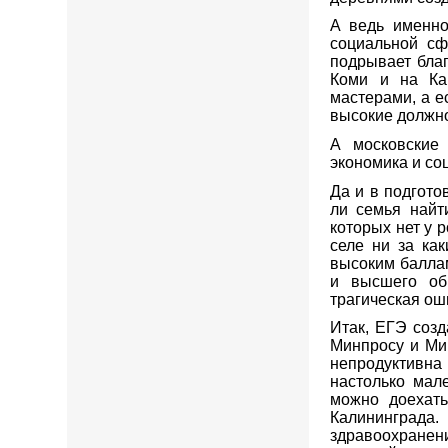
А ведь именно
социальной сф
подрывает благ
Коми и на Ка
мастерами, а е
высокие должно
А московские
экономика и со
Да и в подгото
ли семья найт
которых нет у р
селе ни за ка
высоким балла
и высшего об
трагическая ош
Итак, ЕГЭ созд
Минпросу и Ми
непродуктивна 
настолько мале
можно доехать
Калининграда
здравоохранен