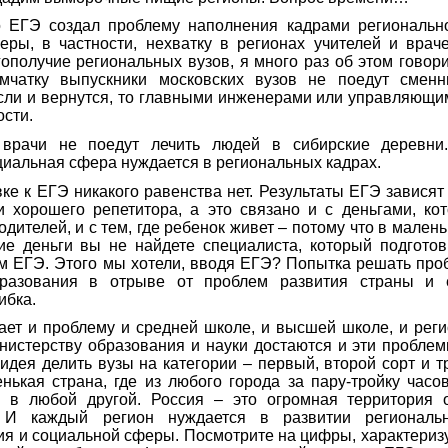
 ЕГЭ создал проблему наполнения кадрами региональн
еры, в частности, нехватку в регионах учителей и врач
ополучие региональных вузов, я много раз об этом говорил
мчатку выпускники московских вузов не поедут смен
сли и вернутся, то главными инженерами или управляющи
сти.
 врачи не поедут лечить людей в сибирские деревни.
циальная сфера нуждается в региональных кадрах.
вке к ЕГЭ никакого равенства нет. Результаты ЕГЭ зависят 
и хорошего репетитора, а это связано и с деньгами, кот
одителей, и с тем, где ребенок живет – потому что в мален
кие деньги вы не найдете специалиста, который подготов
м ЕГЭ. Этого мы хотели, вводя ЕГЭ? Попытка решать про
разования в отрыве от проблем развития страны и 
ибка.
ает и проблему и средней школе, и высшей школе, и реги
нистерству образования и науки достаются и эти пробле
идея делить вузы на категории – первый, второй сорт и т
нькая страна, где из любого города за пару-тройку часо
 в любой другой. Россия – это огромная территория
. И каждый регион нуждается в развитии региональн
ия и социальной сферы. Посмотрите на цифры, характериз