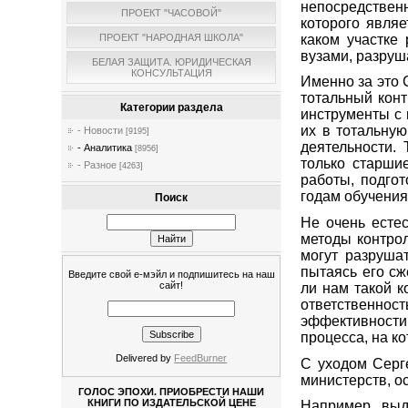
непосредствен
ПРОЕКТ "ЧАСОВОЙ"
которого являе
каком участке
ПРОЕКТ "НАРОДНАЯ ШКОЛА"
вузами, разруш
БЕЛАЯ ЗАЩИТА. ЮРИДИЧЕСКАЯ
КОНСУЛЬТАЦИЯ
Именно за это 
тотальный кон
Категории раздела
инструменты с 
их в тотальну
- Новости
[9195]
деятельности.
- Аналитика
[8956]
только старши
- Разное
[4263]
работы, подго
годам обучения
Поиск
Не очень естес
методы контрол
могут разруша
пытаясь его сж
Введите свой е-мэйл и подпишитесь на наш
сайт!
ли нам такой к
ответственност
эффективности
процесса, на к
Delivered by
FeedBurner
С уходом Серг
министерств, о
ГОЛОС ЭПОХИ. ПРИОБРЕСТИ НАШИ
КНИГИ ПО ИЗДАТЕЛЬСКОЙ ЦЕНЕ
Например, выд