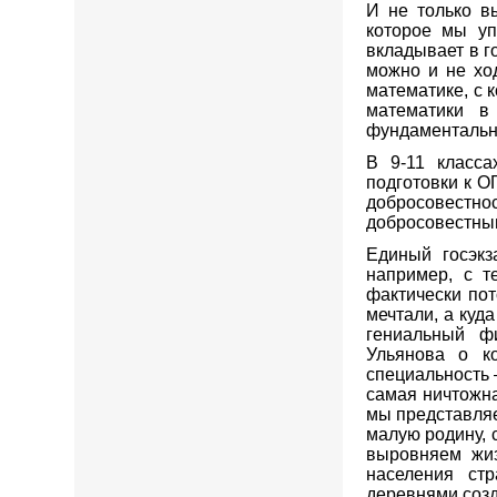
И не только в
которое мы уп
вкладывает в г
можно и не хо
математике, с 
математики в
фундаментальн
В 9-11 класса
подготовки к О
добросовестн
добросовестным
Единый госэкз
например, с т
фактически пот
мечтали, а куд
гениальный ф
Ульянова о к
специальность –
самая ничтожна
мы представляе
малую родину, 
выровняем жиз
населения ст
деревнями соз