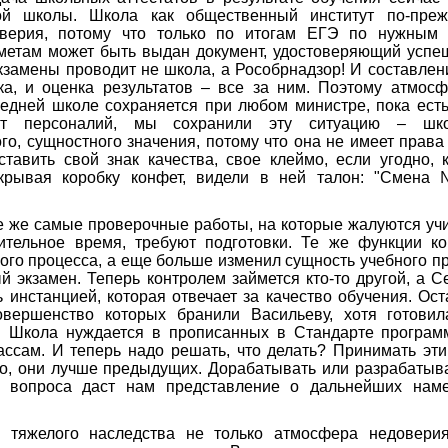
й школы. Школа как общественный институт по-преж
оверия, потому что только по итогам ЕГЭ по нужным 
дметам может быть выдан документ, удостоверяющий успе
кзамены проводит не школа, а Рособрнадзор! И составлен
ка, и оценка результатов – все за ним. Поэтому атмосф
редней школе сохраняется при любом министре, пока есть
от персоналий, мы сохранили эту ситуацию – шк
го, сущностного значения, потому что она не имеет права
тавить свой знак качества, свое клеймо, если угодно, 
крывая коробку конфет, видели в ней талон: "Смена
е же самые проверочные работы, на которые жалуются учи
ительное время, требуют подготовки. Те же функции к
ого процесса, а еще больше изменил сущность учебного 
й экзамен. Теперь контролем займется кто-то другой, а 
ь инстанцией, которая отвечает за качество обучения. Ос
вершенство которых бранили Васильеву, хотя готовил
. Школа нуждается в прописанных в Стандарте програм
ассам. И теперь надо решать, что делать? Принимать эт
о, они лучше предыдущих. Дорабатывать или разрабатыв
о вопроса даст нам представление о дальнейших наме
 тяжелого наследства не только атмосфера недовери