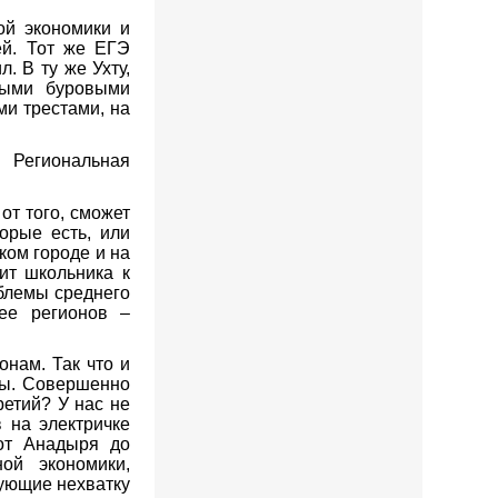
ой экономики и
ей. Тот же ЕГЭ
. В ту же Ухту,
ными буровыми
ми трестами, на
 Региональная
от того, сможет
орые есть, или
ьком городе и на
ит школьника к
блемы среднего
ее регионов –
онам. Так что и
мы. Совершенно
ретий? У нас не
в на электричке
 от Анадыря до
ой экономики,
ующие нехватку