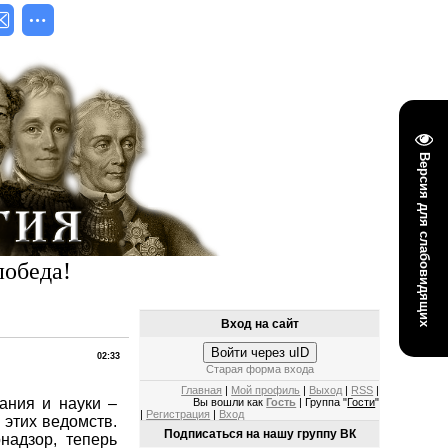
Версия для слабовидящих
победа!
Вход на сайт
Войти через uID
02:33
Старая форма входа
Главная
|
Мой профиль
|
Выход
|
RSS
|
ания и науки –
Вы вошли как
Гость
| Группа "
Гости
"
|
Регистрация
|
Вход
 этих ведомств.
Подписаться на нашу группу ВК
надзор, теперь