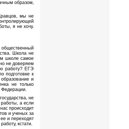
дачным образом,
Кравцов, мы не
контролирующей
оты, я не хочу.
й общественный
ства. Школа не
ем школе самое
 но не доверяем
ую работу? ЕГЭ
по подготовке к
 образование и
енка не только
й Федерации.
государства, не
 работы, а если
 нас происходит
тов и ученых за
 ее и переходят
аботу, кстати.