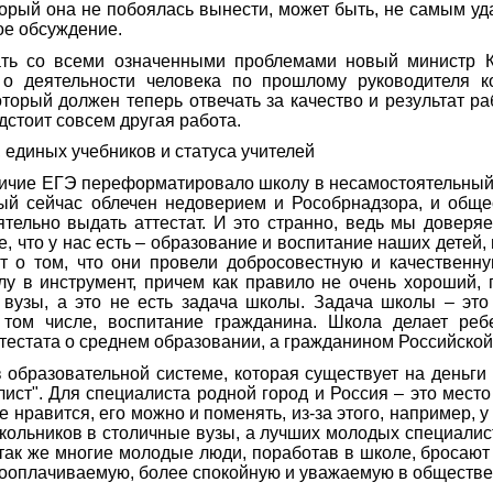
торый она не побоялась вынести, может быть, не самым у
ое обсуждение.
ать со всеми означенными проблемами новый министр 
 о деятельности человека по прошлому руководителя 
оторый должен теперь отвечать за качество и результат раб
дстоит совсем другая работа.
единых учебников и статуса учителей
личие ЕГЭ переформатировало школу в несамостоятельны
орый сейчас облечен недоверием и Рособрнадзора, и обще
ятельно выдать аттестат. И это странно, ведь мы доверя
е, что у нас есть – образование и воспитание наших детей,
ат о том, что они провели добросовестную и качественн
у в инструмент, причем как правило не очень хороший, 
 вузы, а это не есть задача школы. Задача школы – это
 том числе, воспитание гражданина. Школа делает реб
тестата о среднем образовании, а гражданином Российско
 образовательной системе, которая существует на деньги 
лист". Для специалиста родной город и Россия – это место
 нравится, его можно и поменять, из-за этого, например, у
кольников в столичные вузы, а лучших молодых специалис
 так же многие молодые люди, поработав в школе, бросают
ооплачиваемую, более спокойную и уважаемую в обществе р