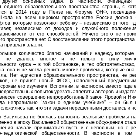
 других основных задач. В частности, очевидная 
я единого образовательного пространства страны, с кот
ился в 2014 году в Пензе на Форуме ОНФ, посвящен
 Школа на всем широком пространстве России должна 
тов, которые позволяют ребенку – независимо от того, гд
ивет, независимо от доходов и служебного положени
зависимости от его способностей. Ничего этого не проис
го пространства нет. О восстановлении этого пространства
да пришла к власти.
ольшое количество благих начинаний и надежд, которые 
ей не удалось многое и не только в силу лич
ьности курса – в той обстановке, в тех обстоятельствах
а, она и не могла решить многие проблемы, которые она
ила. Нет единства образовательного пространства, не р
иков, не принят новый ФГОС, наполненный предметным
срокам его изучения. Вспомним, в частности, вместо тщат
ледовательных попыток урезать аппетиты авторов и издател
внесен совершенно непроработанный закон Яровой и Ник
да неправильно "закон о едином учебнике" – он был 
 сложились так, что эти задачи нерешенными достались и н
то Васильева не боялась выносить реальные проблемы н
менно в эпоху Васильевой общественные обсуждения стали
шения начали приниматься пусть и с неполным, но с р
о-педагогической общественности. В частности в том