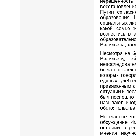
нерешенность
восстановлени
Путин соглас
образования.
социальных лиф
какой семье ж
вознестись в 
образовательно
Васильева, ког
Несмотря на б
Васильеву, 
непоследовател
была поставлен
которых говор
единых учебн
привязанным к 
ситуации и пос
был поспешно 
называют иног
обстоятельства
Но главное, ч
обсуждение. И
острыми, а ре
мнения научн