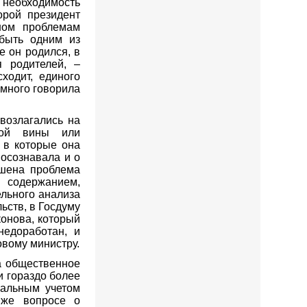
необходимость
орой президент
ном проблемам
быть одним из
е он родился, в
я родителей, –
ходит, единого
 много говорила
возлагались на
ной вины или
, в которые она
 осознавала и о
ешена проблема
 содержанием,
ельного анализа
ьств, в Госдуму
онова, который
недоработан, и
овому министру.
а общественное
 гораздо более
еальным учетом
 же вопросе о