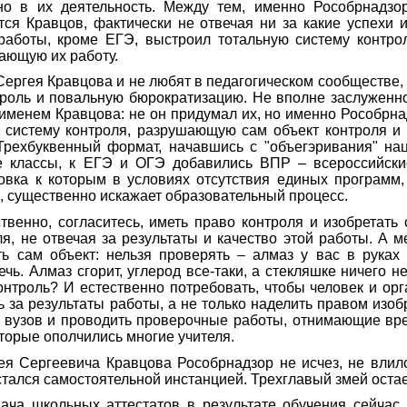
но в их деятельность. Между тем, именно Рособрнадзо
тся Кравцов, фактически не отвечая ни за какие успехи 
 работы, кроме ЕГЭ, выстроил тотальную систему контро
ающую их работу.
Сергея Кравцова и не любят в педагогическом сообществе,
троль и повальную бюрократизацию. Не вполне заслуженно
именем Кравцова: не он придумал их, но именно Рособрн
ю систему контроля, разрушающую сам объект контроля 
 Трехбуквенный формат, начавшись с "объегэривания" нац
е классы, к ЕГЭ и ОГЭ добавились ВПР – всероссийск
товка к которым в условиях отсутствия единых программ,
, существенно искажает образовательный процесс.
твенно, согласитесь, иметь право контроля и изобретать
я, не отвечая за результаты и качество этой работы. А 
ть сам объект: нельзя проверять – алмаз у вас в руках 
ечь. Алмаз сгорит, углерод все-таки, а стекляшке ничего 
онтроль? И естественно потребовать, чтобы человек и ор
ь за результаты работы, а не только наделить правом изоб
 вузов и проводить проверочные работы, отнимающие вре
оторые ополчились многие учителя.
ея Сергеевича Кравцова Рособрнадзор не исчез, не влилс
стался самостоятельной инстанцией. Трехглавый змей остае
ача школьных аттестатов в результате обучения сейчас