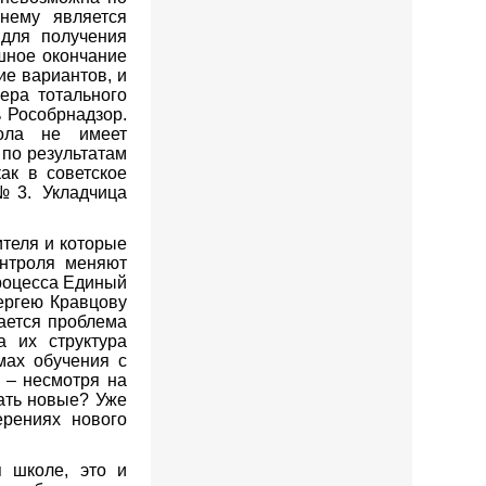
нему является
для получения
шное окончание
ие вариантов, и
ера тотального
 Рособрнадзор.
ола не имеет
 по результатам
как в советское
 №3. Укладчица
теля и которые
онтроля меняют
процесса Единый
Сергею Кравцову
тается проблема
а их структура
мах обучения с
и – несмотря на
ать новые? Уже
рениях нового
я школе, это и