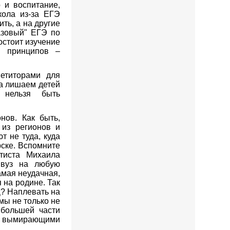
 и воспитание,
кола из-за ЕГЭ
ть, а на другие
азовый" ЕГЭ по
остоит изучение
х принципов –
петиторами для
ла лишаем детей
, нельзя быть
нов. Как быть,
 из регионов и
т не туда, куда
рске. Вспомните
тиста Михаила
 вуз на любую
самая неудачная,
 на родине. Так
Д? Наплевать на
мы не только не
 большей части
а вымирающими