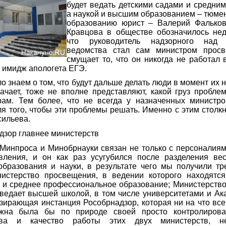
будет ведать детскими садами и средни
а наукой и высшим образованием – тюмен
образованию юрист – Валерий Фальков
Кравцова в обществе обозначилось нед
что руководитель надзорного над 
ведомства стал сам министром просв
смущает то, что он никогда не работал 
о имидж апологета ЕГЭ.
 знаем о том, что будут дальше делать люди в момент их н
начает, тоже не вполне представляют, какой груз пробл
ам. Тем более, что не всегда у назначенных министро
я того, чтобы эти проблемы решать. Именно с этим столк
сильева.
дзор главнее министерств
Минпроса и Минобрнауки связан не только с персоналиям
вления, и он как раз усугубился после разделения ве
образования и науки, в результате чего мы получили тр
истерство просвещения, в ведении которого находятся
 и среднее профессиональное образование; Министерство
 ведает высшей школой, в том числе университетами и Ак
зирающая инстанция Рособрнадзор, которая ни на что вс
лжна была бы по природе своей просто контролирова
ства и качество работы этих двух министерств, 