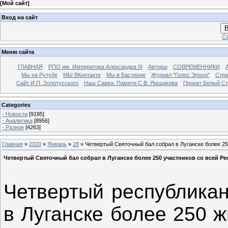
[
Мой сайт
]
Вход на сайт
В
Ст
Меню сайта
ГЛАВНАЯ
РПО им. Императора Александра III
Авторы
СОВРЕМЕННИКИ
Мы на Рутубе
МЫ ВКонтакте
Мы в Бастионе
Журнал "Голос Эпохи"
Стра
Сайт И.П. Золотусского
Наш Савва. Памяти С.В. Ямщикова
Проект Белый С
Categories
- Новости
[9195]
- Аналитика
[8956]
- Разное
[4263]
Главная
»
2020
»
Январь
»
28
» Четвертый Святочный бал собрал в Луганске более 25
Четвертый Святочный бал собрал в Луганске более 250 участников со всей Р
Четвертый республикан
в Луганске более 250 