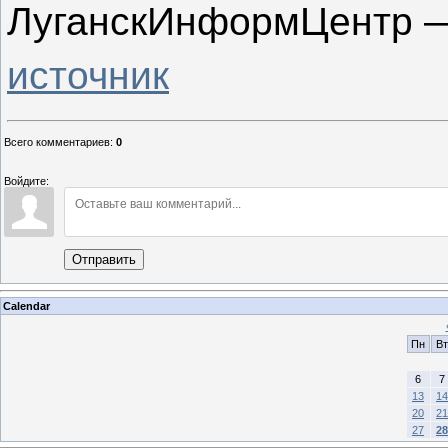
ЛуганскИнформЦентр —
источник
Всего комментариев
:
0
Войдите:
Отправить
Calendar
Пн
Вт
6
7
13
14
20
21
27
28