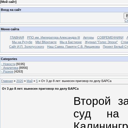
[
Мой сайт
]
Вход на сайт
В
Ст
Меню сайта
ГЛАВНАЯ
РПО им. Императора Александра III
Авторы
СОВРЕМЕННИКИ
Мы на Рутубе
МЫ ВКонтакте
Мы в Бастионе
Журнал "Голос Эпохи"
Стра
Сайт И.П. Золотусского
Наш Савва. Памяти С.В. Ямщикова
Проект Белый С
Categories
- Новости
[9195]
- Аналитика
[8956]
- Разное
[4263]
Главная
»
2020
»
Май
»
5
» От 3 до 8 лет: вынесен приговор по делу БАРСа
От 3 до 8 лет: вынесен приговор по делу БАРСа
Второй з
суд на 
Калининг