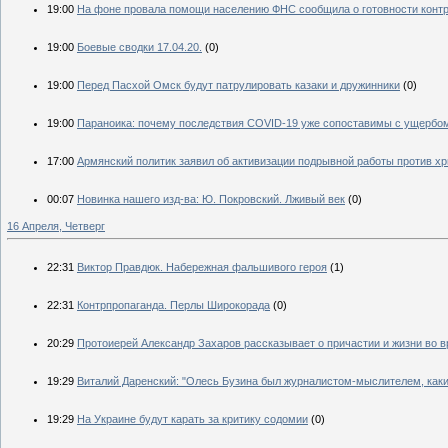
19:00
На фоне провала помощи населению ФНС сообщила о готовности контр
19:00
Боевые сводки 17.04.20.
(0)
19:00
Перед Пасхой Омск будут патрулировать казаки и дружинники
(0)
19:00
Параноика: почему последствия COVID-19 уже сопоставимы с ущербом
17:00
Армянский политик заявил об активизации подрывной работы против х
00:07
Новинка нашего изд-ва: Ю. Покровский. Лживый век
(0)
16 Апреля, Четверг
22:31
Виктор Правдюк. Набережная фальшивого героя
(1)
22:31
Контрпропаганда. Перлы Широкорада
(0)
20:29
Протоиерей Александр Захаров рассказывает о причастии и жизни во 
19:29
Виталий Даренский: "Олесь Бузина был журналистом-мыслителем, каки
19:29
На Украине будут карать за критику содомии
(0)