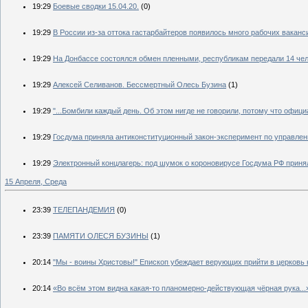
19:29
Боевые сводки 15.04.20.
(0)
19:29
В России из-за оттока гастарбайтеров появилось много рабочих ваканс
19:29
На Донбассе состоялся обмен пленными, республикам передали 14 че
19:29
Алексей Селиванов. Бессмертный Олесь Бузина
(1)
19:29
"...Бомбили каждый день. Об этом нигде не говорили, потому что офиц
19:29
Госдума приняла антиконституционный закон-эксперимент по управле
19:29
Электронный концлагерь: под шумок о короновирусе Госдума РФ приня
15 Апреля, Среда
23:39
ТЕЛЕПАНДЕМИЯ
(0)
23:39
ПАМЯТИ ОЛЕСЯ БУЗИНЫ
(1)
20:14
"Мы - воины Христовы!" Епископ убеждает верующих прийти в церковь
20:14
«Во всём этом видна какая-то планомерно-действующая чёрная рука...