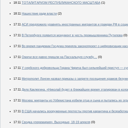
18:11
ТОТАЛИТАРИЗМ РЕСПУБЛИКАНСКОГО МАСШТАБА
(1)
18:11
Нашествие ради власти
(2)
17:11
АСИ предложило уравнять иностранных мигрантов и граждан РФ в соц
17:11
В Петербурге появится монумент в честь промышленника Путилова
(0)
17:11
Во время пандемии Госдума приняла законопроект о цифровизации нас
17:11
Омичи все равно пришли на Пасхальную службу…
(0)
17:11
У сербского добровольца Горана Чирича был сильнейший приступ — су
17:11
Митрополит Лонгин назвал приказы о запрете посещения храмов безум
17:11
Дело Каклюгина. «Николай будет в ближайшее время этапирован в кол
17:11
Москва: мигранты из Узбекистана избили отца и сына и пытались их огр
17:11
В США начались вооруженные протесты против карантина и безработи
17:11
Сводка «перемирия». Выходные, 18-19 апреля
(0)