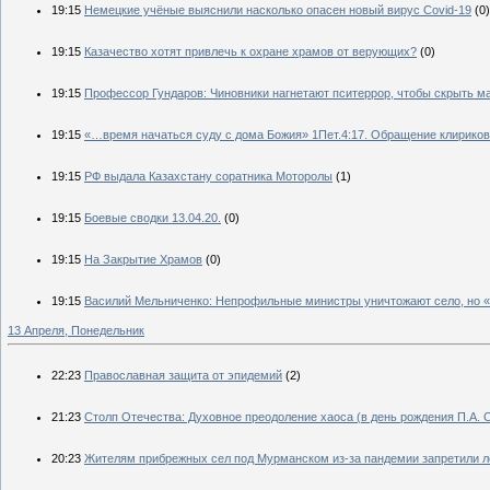
19:15
Немецкие учёные выяснили насколько опасен новый вирус Covid-19
(0)
19:15
Казачество хотят привлечь к охране храмов от верующих?
(0)
19:15
Профессор Гундаров: Чиновники нагнетают пситеррор, чтобы скрыть 
19:15
«…время начаться суду с дома Божия» 1Пет.4:17. Обращение клириков
19:15
РФ выдала Казахстану соратника Моторолы
(1)
19:15
Боевые сводки 13.04.20.
(0)
19:15
На Закрытие Храмов
(0)
19:15
Василий Мельниченко: Непрофильные министры уничтожают село, но «
13 Апреля, Понедельник
22:23
Православная защита от эпидемий
(2)
21:23
Столп Отечества: Духовное преодоление хаоса (в день рождения П.А. 
20:23
Жителям прибрежных сел под Мурманском из-за пандемии запретили л