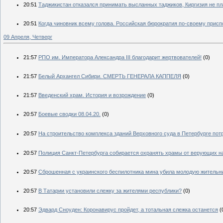
20:51
Таджикистан отказался принимать высланных таджиков, Киргизия не пл
20:51
Когда чиновник всему голова. Российская бюрократия по-своему прис
09 Апреля, Четверг
21:57
РПО им. Императора Александра III благодарит жертвователей!
(0)
21:57
Белый Архангел Сибири. СМЕРТЬ ГЕНЕРАЛА КАППЕЛЯ
(0)
21:57
Введенский храм. История и возрождение
(0)
20:57
Боевые сводки 08.04.20.
(0)
20:57
На строительство комплекса зданий Верховного суда в Петербурге потр
20:57
Полиция Санкт-Петербурга собирается охранять храмы от верующих н
20:57
Сброшенная с украинского беспилотника мина убила молодую жительн
20:57
В Татарии установили слежку за жителями республики?
(0)
20:57
Эдвард Сноуден: Коронавирус пройдет, а тотальная слежка останется
(