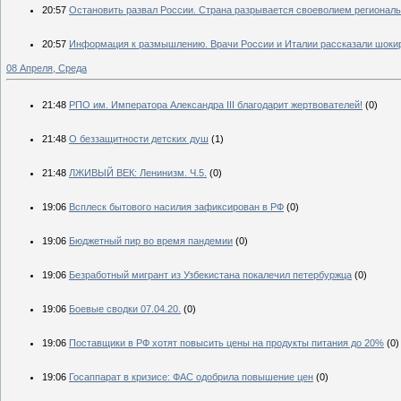
20:57
Остановить развал России. Страна разрывается своеволием регионал
20:57
Информация к размышлению. Врачи России и Италии рассказали шок
08 Апреля, Среда
21:48
РПО им. Императора Александра III благодарит жертвователей!
(0)
21:48
О беззащитности детских душ
(1)
21:48
ЛЖИВЫЙ ВЕК: Ленинизм. Ч.5.
(0)
19:06
Всплеск бытового насилия зафиксирован в РФ
(0)
19:06
Бюджетный пир во время пандемии
(0)
19:06
Безработный мигрант из Узбекистана покалечил петербуржца
(0)
19:06
Боевые сводки 07.04.20.
(0)
19:06
Поставщики в РФ хотят повысить цены на продукты питания до 20%
(0)
19:06
Госаппарат в кризисе: ФАС одобрила повышение цен
(0)