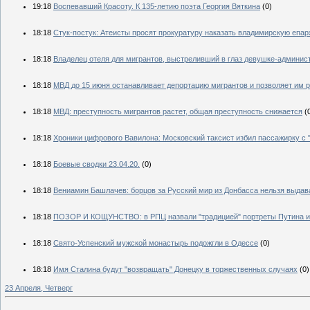
19:18
Воспевавший Красоту. К 135-летию поэта Георгия Вяткина
(0)
18:18
Стук-постук: Атеисты просят прокуратуру наказать владимирскую епа
18:18
Владелец отеля для мигрантов, выстреливший в глаз девушке-админист
18:18
МВД до 15 июня останавливает депортацию мигрантов и позволяет им 
18:18
МВД: преступность мигрантов растет, общая преступность снижается
(
18:18
Хроники цифрового Вавилона: Московский таксист избил пассажирку 
18:18
Боевые сводки 23.04.20.
(0)
18:18
Вениамин Башлачев: борцов за Русский мир из Донбасса нельзя выдав
18:18
ПОЗОР И КОЩУНСТВО: в РПЦ назвали "традицией" портреты Путина и 
18:18
Свято-Успенский мужской монастырь подожгли в Одессе
(0)
18:18
Имя Сталина будут "возвращать" Донецку в торжественных случаях
(0)
23 Апреля, Четверг