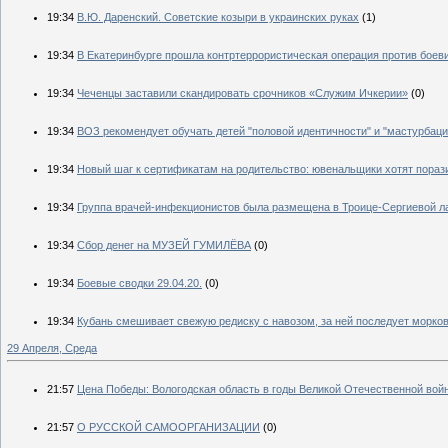
19:34
В.Ю. Даренский. Советские козыри в украинских руках
(1)
19:34
В Екатеринбурге прошла контртеррористическая операция против боев
19:34
Чеченцы заставили скандировать срочников «Служим Ичкерии»
(0)
19:34
ВОЗ рекомендует обучать детей "половой идентичности" и "мастурбаци
19:34
Новый шаг к сертификатам на родительство: ювенальщики хотят порази
19:34
Группа врачей-инфекционистов была размещена в Троице-Сергиевой л
19:34
Сбор денег на МУЗЕЙ ГУМИЛЁВА
(0)
19:34
Боевые сводки 29.04.20.
(0)
19:34
Кубань смешивает свежую редиску с навозом, за ней последует морков
29 Апреля, Среда
21:57
Цена Победы: Вологодская область в годы Великой Отечественной вой
21:57
О РУССКОЙ САМООРГАНИЗАЦИИ
(0)