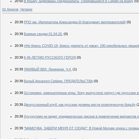
20:50
В Крыму задержаны среднеазиаты, собиравшиеся в Сирию на войну
(0)
02 Апреля, Четверг
20:39
РПО им. Императора Александра III благодарит жертвователей!
(0)
20:39
Боевые сводки 01.04.20.
(0)
20:39
«Не боюсь COVID-19, боюсь умереть от рака»: 190 онкобольных лишил
20:39
К 45-ЛЕТИЮ РУССКОГО ГЕРОЯ
(0)
20:39
ЛЖИВЫЙ ВЕК: Ленинизм. Ч.4.
(1)
20:39
Белый Архангел Сибири. ПРЕДАТЕЛЬСТВА
(0)
20:39
Осторожно, компьютерные игры: Sony выпустило «игру» где «русские 
20:39
Дискуссионный клуб: как русские должны вести политическую борьбу
(
20:39
Хусунуллин не видит эпидемических рисков в привлечении мигрантов н
20:39
"МАМОЧКА, ЗАБЕРИ МЕНЯ ОТ СЮДА!": В Новой Москве опека с полицие