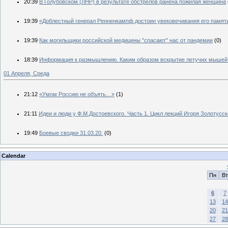
20:39
В Голубовском (ЛНР) в результате обстрелов ранена пожилая женщина
19:39
«Доблестный генерал Ренненкампф достоин увековечивания его памяти
19:39
Как могильщики российской медицины "спасают" нас от пандемии
(0)
18:39
Информация к размышлению. Каким образом вскрытие летучих мышей и
01 Апреля, Среда
21:12
«Умом Россию не объять…»
(1)
21:11
Идеи и люди у Ф.М.Достоевского. Часть 1. Цикл лекций Игоря Золотусск
19:49
Боевые сводки 31.03.20.
(0)
Calendar
Пн
Вт
6
7
13
14
20
21
27
28