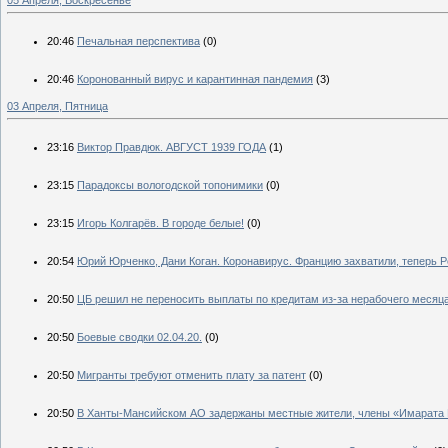
05 Апреля, Воскресенье
20:46
Печальная перспектива
(0)
20:46
Коронованный вирус и карантинная пандемия
(3)
03 Апреля, Пятница
23:16
Виктор Правдюк. АВГУСТ 1939 ГОДА
(1)
23:15
Парадоксы вологодской топонимики
(0)
23:15
Игорь Колгарёв. В городе белые!
(0)
20:54
Юрий Юрченко, Дани Коган. Коронавирус. Францию захватили, теперь 
20:50
ЦБ решил не переносить выплаты по кредитам из-за нерабочего месяц
20:50
Боевые сводки 02.04.20.
(0)
20:50
Мигранты требуют отменить плату за патент
(0)
20:50
В Ханты-Мансийском АО задержаны местные жители, члены «Имарата 