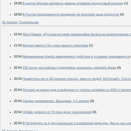
18:58
В центре Москвы мигранты дважды ограбили продуктовый магазин
(1)
18:58
В России продолжаются нападения на прохожих ради продуктов
(0)
06 Апреля, Понедельник
22:54
Леся Пижма: «Русская история чрезвычайно богата на поразительные 
21:54
Вечная память! Не стало нашего соратника
(1)
20:54
Миграционная бомба замедленного действия в условиях коронавируса
20:54
100 тысяч российских курортников отказались покидать Крым
(0)
20:54
Правительство и ЦБ решили спасать, вместо людей, McDonald’s, Coca-
20:54
Россиян до конца года освободили от уплаты штрафов по ЖКХ и запрет
20:54
Сводка «перемирия». Выходные, 4-5 апреля
(0)
20:54
Чубайс добился от Путина денег пенсионеров
(0)
20:54
В Петербурге за 4 дня произошли 3 ограбления ради еды. Два из них с