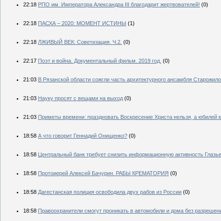
22:18
РПО им. Императора Александра III благодарит жертвователей!
(0)
22:18
ПАСХА – 2020: МОМЕНТ ИСТИНЫ
(1)
22:18
ЛЖИВЫЙ ВЕК: Советизация. Ч.2.
(0)
22:17
Поэт и война. Документальный фильм. 2019 год.
(0)
21:03
В Рязанской области сожгли часть архитектурного ансамбля Старожило
21:03
Науку просят с вещами на выход
(0)
21:03
Приметы времени: праздновать Воскресение Христа нельзя, а юбилей 
18:58
А что говорит Геннадий Онищенко?
(0)
18:58
Центральный банк требует снизить информационную активность Глазь
18:58
Протоиерей Алексей Бачурин. РАБЫ КРЕМАТОРИЯ
(0)
18:58
Дагестанская полиция освободила двух рабов из России
(0)
18:58
Правоохранители смогут проникать в автомобили и дома без разрешен