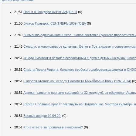
21:51
Песня о Государе АЛЕКСАНДРЕ III
(0)
21:50
Виктор Правдюк. СЕНТЯБРЬ 1939 ГОДА
(0)
21:49
Вниманию единомышленников - новая листовка Русского просветительс
21:43
Смысли: о короновирусе культуры, Ветке в Третьяковке и современном
20:51
«В один момент я остался безработным с двумя детьми на руках, ипот
20:51
Спасти Горана Чирича: больного сербского добровольца держат в СИЗ
20:51
6 апреля отошла ко Господу Елизавета Михайловна Шик (1926–2014)
(0
20:51
Адвокат заявил о пропаже хищений на 32 млрд руб. из обвинения Араш
20:51
Сергея Собянина просят заглянуть на Патриаршие. Мастера культуры
20:51
Боевые сводки 10.04.20.
(0)
20:51
Кто в ответе за провалы в экономике?
(0)