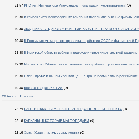
21:57
РПО им. Императора Александра III благодарит жертвователей!
(0)
19:30
В список системообразующих компаний попали две рыбные фирмы, свя
19:30
АКАДЕМИК ГУНДАРОВ: "НУЖЕН ЛИ КАРАНТИН ПРИ КОРОНАВИРУСЕ?
19:30
В России могут запретить сравнивать действия СССР и фашистской Г
19:30
В Иркутской области избили и задержали чиновников местной админист
19:30
Мигранты из Узбекистана и Таджикистана грабили строительные площа
19:30
Олег Сирота: В нашем хранилище — сыра на полмиллиона российских
19:30
Боевые сводки 28.04.20.
(0)
28 Апреля, Вторник
23:29
КИОТ В ПАМЯТЬ РУССКОГО ИСХОДА: НОВОСТИ ПРОЕКТА
(0)
22:16
КАПКАНЫ, В КОТОРЫЕ МЫ ПОПАДАЕМ
(0)
22:16
Эрнст Удрис: палач, судья, жертва
(0)