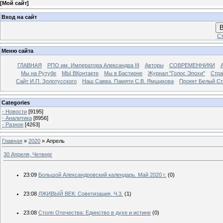
[
Мой сайт
]
Вход на сайт
В
Ст
Меню сайта
ГЛАВНАЯ
РПО им. Императора Александра III
Авторы
СОВРЕМЕННИКИ
Мы на Рутубе
МЫ ВКонтакте
Мы в Бастионе
Журнал "Голос Эпохи"
Стра
Сайт И.П. Золотусского
Наш Савва. Памяти С.В. Ямщикова
Проект Белый С
Categories
- Новости
[9195]
- Аналитика
[8956]
- Разное
[4263]
Главная
»
2020
»
Апрель
30 Апреля, Четверг
23:09
Большой Александровский календарь. Май 2020 г.
(0)
23:08
ЛЖИВЫЙ ВЕК: Советизация. Ч.3.
(1)
23:08
Столп Отечества: Единство в духе и истине
(0)