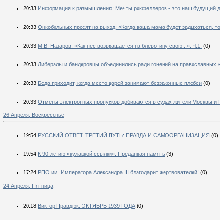
20:33
Информация к размышлению: Мечты рокфеллеров - это наш будущий 
20:33
Онкобольных просят на выход: «Когда ваша мама будет задыхаться, то
20:33
М.В. Назаров. «Как пес возвращается на блевотину свою...». Ч.1.
(0)
20:33
Либералы и бандеровцы объединились ради гонений на православных «
20:33
Беда приходит, когда место царей занимают беззаконные плебеи
(0)
20:33
Отмены электронных пропусков добиваются в судах жители Москвы и
26 Апреля, Воскресенье
19:54
РУССКИЙ ОТВЕТ. ТРЕТИЙ ПУТЬ: ПРАВДА И САМООРГАНИЗАЦИЯ
(0)
19:54
К 90-летию «кулацкой ссылки». Преданная память
(3)
17:24
РПО им. Императора Александра III благодарит жертвователей!
(0)
24 Апреля, Пятница
20:18
Виктор Правдюк. ОКТЯБРЬ 1939 ГОДА
(0)