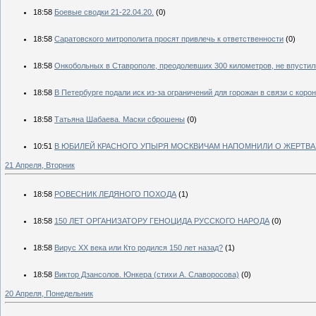
18:58
Боевые сводки 21-22.04.20.
(0)
18:58
Саратовского митрополита просят привлечь к ответственности
(0)
18:58
Онкобольных в Ставрополе, преодолевших 300 километров, не впустил
18:58
В Петербурге подали иск из-за ограничений для горожан в связи с кор
18:58
Татьяна Шабаева. Маски сброшены
(0)
10:51
В ЮБИЛЕЙ КРАСНОГО УПЫРЯ МОСКВИЧАМ НАПОМНИЛИ О ЖЕРТВ
21 Апреля, Вторник
18:58
РОВЕСНИК ЛЕДЯНОГО ПОХОДА
(1)
18:58
150 ЛЕТ ОРГАНИЗАТОРУ ГЕНОЦИДА РУССКОГО НАРОДА
(0)
18:58
Вирус XX века или Кто родился 150 лет назад?
(1)
18:58
Виктор Дзансолов. Юнкера (стихи А. Славоросова)
(0)
20 Апреля, Понедельник