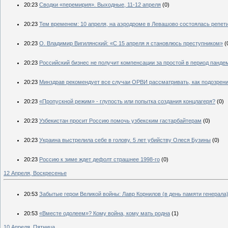
20:23
Сводки «перемирия». Выходные, 11-12 апреля
(0)
20:23
Тем временем: 10 апреля, на аэродроме в Левашово состоялась репет
20:23
О. Владимир Вигилянский: «С 15 апреля я становлюсь преступником»
(
20:23
Российский бизнес не получит компенсации за простой в период панде
20:23
Минздрав рекомендует все случаи ОРВИ рассматривать, как подозрени
20:23
«Пропускной режим» - глупость или попытка создания концлагеря?
(0)
20:23
Узбекистан просит Россию помочь узбекским гастарбайтерам
(0)
20:23
Украина выстрелила себе в голову. 5 лет убийству Олеся Бузины
(0)
20:23
Россию к зиме ждет дефолт страшнее 1998-го
(0)
12 Апреля, Воскресенье
20:53
Забытые герои Великой войны: Лавр Корнилов (в день памяти генерала
20:53
«Вместе одолеем»? Кому война, кому мать родна
(1)
10 Апреля, Пятница