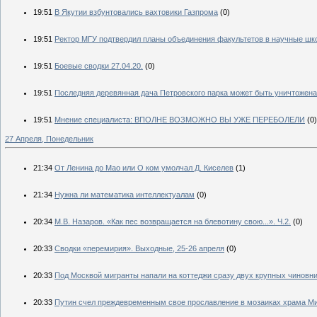
19:51
В Якутии взбунтовались вахтовики Газпрома
(0)
19:51
Ректор МГУ подтвердил планы объединения факультетов в научные шк
19:51
Боевые сводки 27.04.20.
(0)
19:51
Последняя деревянная дача Петровского парка может быть уничтожена
19:51
Мнение специалиста: ВПОЛНЕ ВОЗМОЖНО ВЫ УЖЕ ПЕРЕБОЛЕЛИ
(0)
27 Апреля, Понедельник
21:34
От Ленина до Мао или О ком умолчал Д. Киселев
(1)
21:34
Нужна ли математика интеллектуалам
(0)
20:34
М.В. Назаров. «Как пес возвращается на блевотину свою...». Ч.2.
(0)
20:33
Сводки «перемирия». Выходные, 25-26 апреля
(0)
20:33
Под Москвой мигранты напали на коттеджи сразу двух крупных чинов
20:33
Путин счел преждевременным свое прославление в мозаиках храма Ми