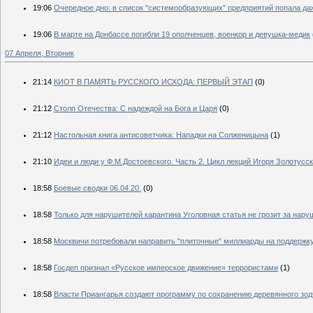
19:06
Очередное дно: в список "системообразующих" предприятий попала да
19:06
В марте на Донбассе погибли 19 ополченцев, военкор и девушка-медик
07 Апреля, Вторник
21:14
КИОТ В ПАМЯТЬ РУССКОГО ИСХОДА: ПЕРВЫЙ ЭТАП
(0)
21:12
Столп Отечества: С надеждой на Бога и Царя
(0)
21:12
Настольная книга антисоветчика: Нападки на Солженицына
(1)
21:10
Идеи и люди у Ф.М.Достоевского. Часть 2. Цикл лекций Игоря Золотусск
18:58
Боевые сводки 06.04.20.
(0)
18:58
Только для нарушителей карантина Уголовная статья не грозит за нар
18:58
Москвичи потребовали направить "плиточные" миллиарды на поддержку
18:58
Госдеп признал «Русское имперское движение» террористами
(1)
18:58
Власти Приангарья создают программу по сохранению деревянного зод