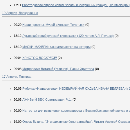
17:11
Работодатели вправе использовать иностранных граждан, не имеющих 
19 Апреля, Воскресенье
20:29
Наши проекты: Музей «Колокол Толстых»
(0)
18:12
Луганский гений русской киносказки (120-летию А.Л. Птушко)
(0)
18:10
МАСКИ-МАХЕРЫ: как наживаются на истерии
(0)
00:04
ХРИСТОС ВОСКРЕСЕ!
(2)
00:03
Митрополит Виталий (Устинов). Пасха Христова
(0)
17 Апреля, Пятница
20:06
Рубрика «Наша смена»: НЕОБЫЧАЙНАЯ СУДЬБА ИВАНА БЕЛЯЕВА (к 14
20:03
ЛЖИВЫЙ ВЕК: Советизация. Ч.1.
(0)
20:00
На тестах для выявления коронавируса в Великобритании обнаружили 
19:00
Олесь Бузина. "Эти шикарные белогвардейцы". Читает Алексей Селива