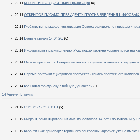
20:14
Мнение. Наша задача - самоорганизация
(0)
20:14
ОТКРЫТОЕ ПИСЬМО ПРЕЗИДЕНТУ ПРОТИВ ВВЕДЕНИЯ ЦИФРОВЫХ
20:14
Глобалисты на марше: организация Сороса официально призвала упра
20:14
Боевые сводки 14.04.20.
(0)
20:14
Информация к размышлению. Ужасающая картина короновируса навяз
20:14
Маразм крепчает: в Татарии лесникам поручили отлавливать нарушите
20:14
Первые ласточки «цифрового пропуска» (+видео пропускного коллапса
20:14
Кто начал гражданскую войну в Донбассе?
(0)
14 Апреля, Вторник
21:15
СЛОВО О СОВЕСТИ
(2)
19:15
Мигрант, ремонтировавший дом, изнасиловал 14-летнюю жительницу П
19:15
Карантин как приговор: старики без банковских карточек уже не имеют н