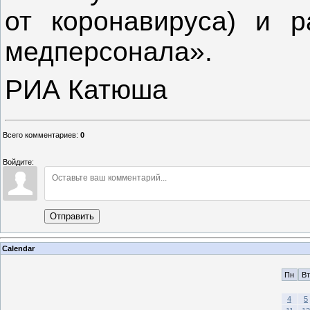
от коронавируса) и р
медперсонала».
РИА Катюша
Всего комментариев
:
0
Войдите:
Отправить
Calendar
Пн
Вт
4
5