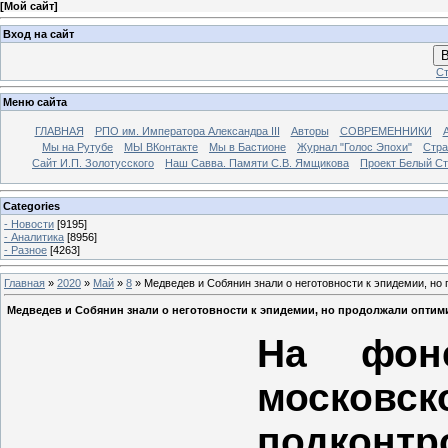
[
Мой сайт
]
Вход на сайт
В
Ст
Меню сайта
ГЛАВНАЯ
РПО им. Императора Александра III
Авторы
СОВРЕМЕННИКИ
Мы на Рутубе
МЫ ВКонтакте
Мы в Бастионе
Журнал "Голос Эпохи"
Стра
Сайт И.П. Золотусского
Наш Савва. Памяти С.В. Ямщикова
Проект Белый С
Categories
- Новости
[9195]
- Аналитика
[8956]
- Разное
[4263]
Главная
»
2020
»
Май
»
8
» Медведев и Собянин знали о неготовности к эпидемии, но
Медведев и Собянин знали о неготовности к эпидемии, но продолжали опти
На фоне
московс
подко