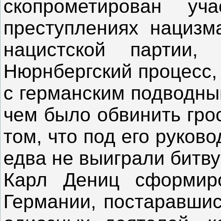
скопрометирован у
преступлениях нацизм
нацистской партии,
Нюрнбергский процесс,
с германским подводны
чем было обвинить гро
том, что под его руко
едва не выиграли битв
Карл Дениц сформиро
Германии, постаравшис