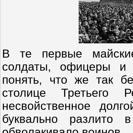
В те первые майски
солдаты, офицеры и 
понять, что же так б
столице Третьего Р
несвойственное долго
буквально разлито в
обволакивало воинов…