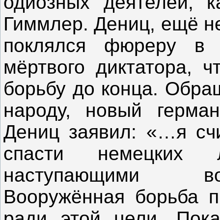
одиозных деятелей, к
Гиммлер. Дениц, ещё н
поклялся фюреру в 
мёртвого диктатора, ч
борьбу до конца. Обра
народу, новый герман
Дениц заявил: «…я сч
спасти немецких 
наступающими во
Вооружённая борьба п
ради этой цели. Пока