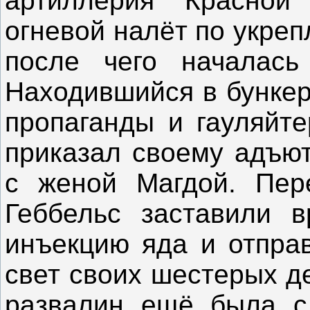
артиллерия Красно
огневой налёт по укре
после чего началась
Находившийся в бункер
пропаганды и гауляйт
приказал своему адъют
с женой Магдой. Пер
Геббельс заставили в
инъекцию яда и отправ
свет своих шестерых д
развалин ещё была с