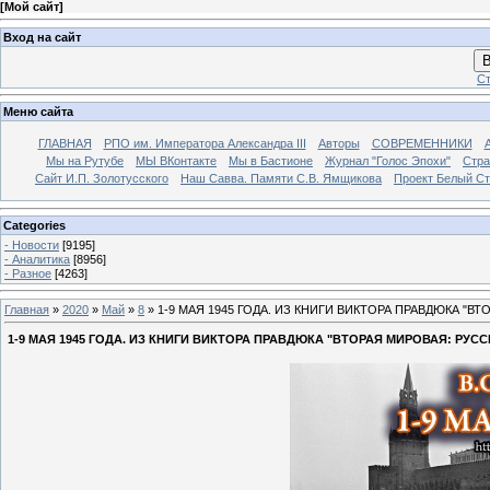
[
Мой сайт
]
Вход на сайт
В
Ст
Меню сайта
ГЛАВНАЯ
РПО им. Императора Александра III
Авторы
СОВРЕМЕННИКИ
Мы на Рутубе
МЫ ВКонтакте
Мы в Бастионе
Журнал "Голос Эпохи"
Стра
Сайт И.П. Золотусского
Наш Савва. Памяти С.В. Ямщикова
Проект Белый С
Categories
- Новости
[9195]
- Аналитика
[8956]
- Разное
[4263]
Главная
»
2020
»
Май
»
8
» 1-9 МАЯ 1945 ГОДА. ИЗ КНИГИ ВИКТОРА ПРАВДЮКА "В
1-9 МАЯ 1945 ГОДА. ИЗ КНИГИ ВИКТОРА ПРАВДЮКА "ВТОРАЯ МИРОВАЯ: РУС