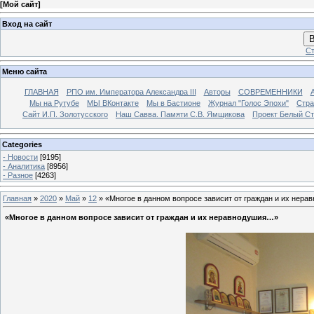
[
Мой сайт
]
Вход на сайт
В
Ст
Меню сайта
ГЛАВНАЯ
РПО им. Императора Александра III
Авторы
СОВРЕМЕННИКИ
Мы на Рутубе
МЫ ВКонтакте
Мы в Бастионе
Журнал "Голос Эпохи"
Стра
Сайт И.П. Золотусского
Наш Савва. Памяти С.В. Ямщикова
Проект Белый С
Categories
- Новости
[9195]
- Аналитика
[8956]
- Разное
[4263]
Главная
»
2020
»
Май
»
12
» «Многое в данном вопросе зависит от граждан и их нер
«Многое в данном вопросе зависит от граждан и их неравнодушия…»