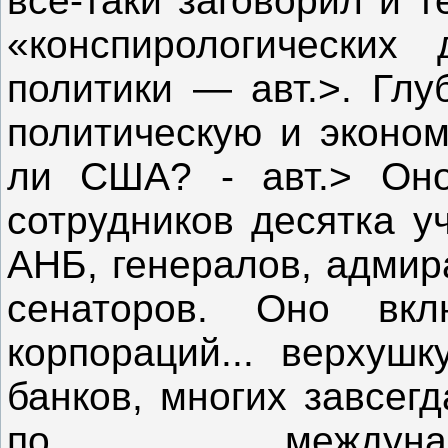
все-таки заговорил и 
«конспирологически
политики — авт.>. Глу
политическую и эконо
ли США? - авт.> Оно
сотрудников десятка у
АНБ, генералов, адмир
сенаторов. Оно вк
корпораций... верхуш
банков, многих завсег
по междунар