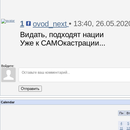
1
• 13:40, 26.05.202
ovod_next
Видать, подходят нации
Уже к САМОкастрации...
Войдите:
Отправить
Calendar
Пн
Вт
4
5
11
12