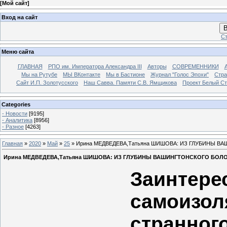
[
Мой сайт
]
Вход на сайт
В
Ст
Меню сайта
ГЛАВНАЯ
РПО им. Императора Александра III
Авторы
СОВРЕМЕННИКИ
Мы на Рутубе
МЫ ВКонтакте
Мы в Бастионе
Журнал "Голос Эпохи"
Стра
Сайт И.П. Золотусского
Наш Савва. Памяти С.В. Ямщикова
Проект Белый С
Categories
- Новости
[9195]
- Аналитика
[8956]
- Разное
[4263]
Главная
»
2020
»
Май
»
25
» Ирина МЕДВЕДЕВА,Татьяна ШИШОВА: ИЗ ГЛУБИНЫ 
Ирина МЕДВЕДЕВА,Татьяна ШИШОВА: ИЗ ГЛУБИНЫ ВАШИНГТОНСКОГО БОЛ
Заинтере
самоизо
странног