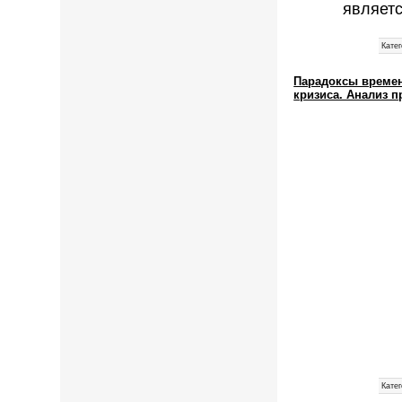
являетс
Катег
Парадоксы времени
кризиса. Анализ 
Катег