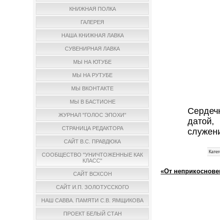
КНИЖНАЯ ПОЛКА
ГАЛЕРЕЯ
НАША КНИЖНАЯ ЛАВКА
СУВЕНИРНАЯ ЛАВКА
МЫ НА ЮТУБЕ
МЫ НА РУТУБЕ
МЫ ВКОНТАКТЕ
МЫ В БАСТИОНЕ
Сердеч
ЖУРНАЛ "ГОЛОС ЭПОХИ"
датой,
СТРАНИЦА РЕДАКТОРА
служени
САЙТ В.С. ПРАВДЮКА
Катег
СООБЩЕСТВО "УНИЧТОЖЕННЫЕ КАК
КЛАСС"
«От неприкоснове
САЙТ ВСХСОН
САЙТ И.П. ЗОЛОТУССКОГО
НАШ САВВА. ПАМЯТИ С.В. ЯМЩИКОВА
ПРОЕКТ БЕЛЫЙ СТАН