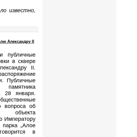
ло известно,
лю Александру II
ли публичные
вки в сквере
ександру II.
поряжение
и. Публичные
 памятника
а 28 января.
бщественные
ю вопроса об
го объекта
ю Императору
и парка „Алое
говорится в