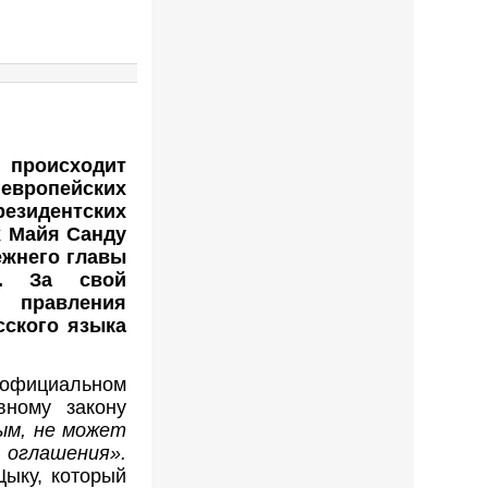
 происходит
ропейских
зидентских
х Майя Санду
ежнего главы
а. За свой
 правления
сского языка
 официальном
вному закону
ым, не может
оглашения».
ыку, который