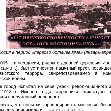
осия в период «первого большевизма» (январь-апрел
2005 г. в Феодосии, рядом с древней церковью Ив
(1348 г.), был установлен памятный крест, посвящ
евистского террора, свирепствовавшего в К
нской войны.
е город испытал на себе ужасы революционного э
 1918 г. Именно тогда сторонники «диктатуры п
или вооруженный переворот.
казать, что попытки спровоцировать массовые бес
лы предпринимали и
...
Читать дальше »