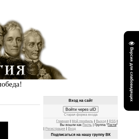
Версия для слабовидящих
победа!
Вход на сайт
Войти через uID
Старая форма входа
Главная
|
Мой профиль
|
Выход
|
RSS
|
Вы вошли как
Гость
| Группа "
Гости
"
|
Регистрация
|
Вход
Подписаться на нашу группу ВК