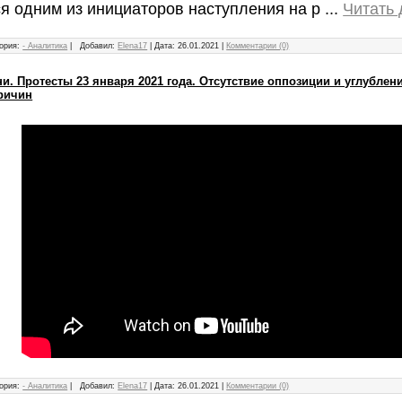
я одним из инициаторов наступления на р
...
Читать
ория:
- Аналитика
|
Добавил:
Elena17
|
Дата:
26.01.2021
|
Комментарии (0)
. Протесты 23 января 2021 года. Отсутствие оппозиции и углублен
причин
ория:
- Аналитика
|
Добавил:
Elena17
|
Дата:
26.01.2021
|
Комментарии (0)