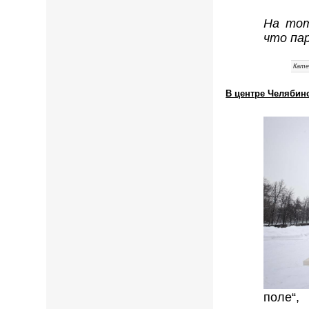
На тот
что па
Кате
В центре Челябин
поле“