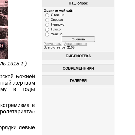
Наш опрос
Оцените мой сайт
Отлично
Хорошо
Неплохо
Плохо
Ужасно
Результаты
|
Архив опросов
Всего ответов:
2105
БИБЛИОТЕКА
ь 1918 г.)
СОВРЕМЕННИКИ
ерской Божией
ГАЛЕРЕЯ
енный жертвам
рыму в годы
кстремизма в
ролетариата»
порядки левые