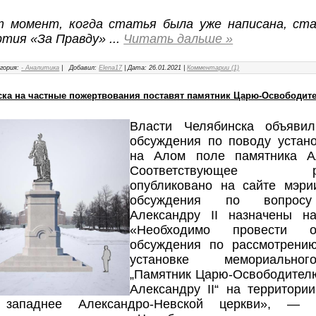
 момент, когда статья была уже написана, ста
ртия «За Правду»
...
Читать дальше »
гория:
- Аналитика
|
Добавил:
Elena17
|
Дата:
26.01.2021
|
Комментарии (1)
ска на частные пожертвования поставят памятник Царю-Освободите
Власти Челябинска объяви
обсуждения по поводу устано
на Алом поле памятника Ал
Соответствующее рас
опубликовано на сайте мэри
обсуждения по вопросу
Александру II назначены н
«Необходимо провести о
обсуждения по рассмотрени
установке мемориально
„Памятник Царю-Освободител
Александру II“ на территори
, западнее Александро-Невской церкви», — 