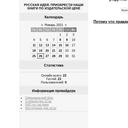
РУССКАЯ ИДЕЯ. ПРИОБРЕСТИ НАШИ
КНИГИ ПО ИЗДАТЕЛЬСКОЙ ЦЕНЕ
Катег
Календарь
Потому что правды
«
Январь 2021
»
Пн
Вт
Ср
Чт
Пт
Сб
Вс
1
2
3
4
5
6
7
8
9
10
11
12
13
14
15
16
17
18
19
20
21
22
23
24
25
26
27
28
29
30
31
Статистика
Онлайн всего:
23
Гостей:
23
Пользователей:
0
Информация провайдера
Официальный блог
Сообщество uCoz
FAQ по системе
Инструкции для uCoz