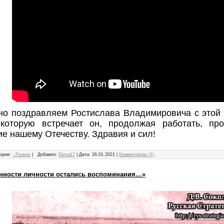
но поздравляем Ростислава Владимировича с этой 
 которую встречает он, продолжая работать, пр
е нашему Отечеству. Здравия и сил!
ория:
- Разное
|
Добавил:
Elena17
|
Дата:
26.01.2021
|
Комментарии (1)
нности личности остались воспоминания…»