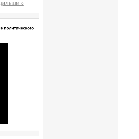
 дальше »
ие политического