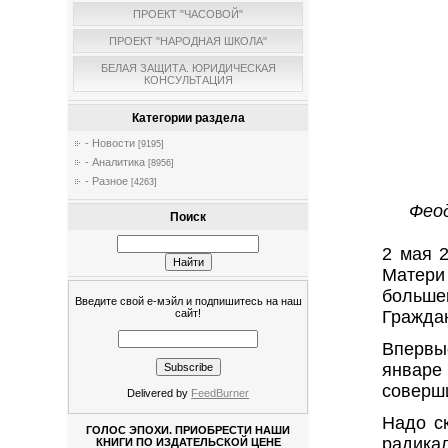
ПРОЕКТ "ЧАСОВОЙ"
ПРОЕКТ "НАРОДНАЯ ШКОЛА"
БЕЛАЯ ЗАЩИТА. ЮРИДИЧЕСКАЯ
КОНСУЛЬТАЦИЯ
Категории раздела
- Новости
[9195]
- Аналитика
[8956]
- Разное
[4263]
Феод
Поиск
2 мая 
Матери 
больш
Введите свой е-мэйл и подпишитесь на наш
сайт!
Гражда
Впервы
январе
соверш
Delivered by
FeedBurner
Надо с
ГОЛОС ЭПОХИ. ПРИОБРЕСТИ НАШИ
радика
КНИГИ ПО ИЗДАТЕЛЬСКОЙ ЦЕНЕ