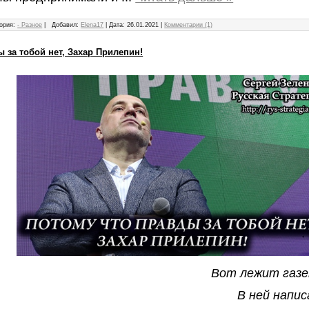
ория:
- Разное
|
Добавил:
Elena17
|
Дата:
26.01.2021
|
Комментарии (1)
 за тобой нет, Захар Прилепин!
Вот лежит газе
В ней напис