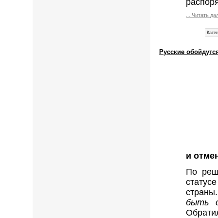
распор
...
Читать да
Катег
Русские обойдутс
и отме
По реш
статус
страны.
быть 
Обрати