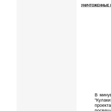
УНИЧТОЖЕННЫЕ К
В мину
"Кулаки
проект
посвящ