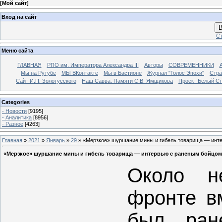
[
Мой сайт
]
Вход на сайт
В
Ст
Меню сайта
ГЛАВНАЯ
РПО им. Императора Александра III
Авторы
СОВРЕМЕННИКИ
Мы на Рутубе
МЫ ВКонтакте
Мы в Бастионе
Журнал "Голос Эпохи"
Стра
Сайт И.П. Золотусского
Наш Савва. Памяти С.В. Ямщикова
Проект Белый С
Categories
- Новости
[9195]
- Аналитика
[8956]
- Разное
[4263]
Главная
»
2021
»
Январь
»
29
» «Мерзкое» шуршание мины и гибель товарища — инт
«Мерзкое» шуршание мины и гибель товарища — интервью с раненым бойцом
Около н
фронте в
был ран