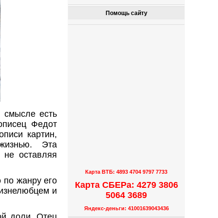
Помощь сайту
 смысле есть
описец Федот
описи картин,
жизнью. Эта
о не оставляя
Карта ВТБ: 4893 4704 9797 7733
 по жанру его
Карта СБЕРа: 4279 3806
жизнелюбцем и
5064 3689
Яндекс-деньги: 41001639043436
ой доли. Отец