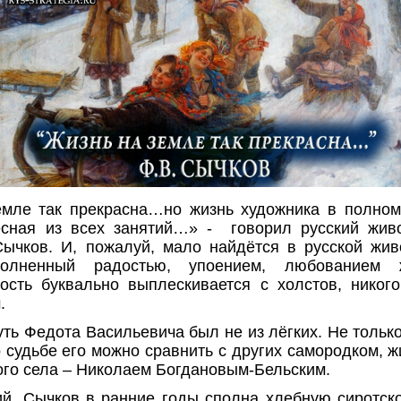
емле так прекрасна…но жизнь художника в полном
есная из всех занятий…» - говорил русский жив
ычков. И, пожалуй, мало найдётся в русской жив
полненный радостью, упоением, любованием 
ость буквально выплескивается с холстов, никог
.
уть Федота Васильевича был не из лёгких. Не только
по судьбе его можно сравнить с других самородком, 
ого села – Николаем Богдановым-Бельским.
ий, Сычков в ранние годы сполна хлебную сиротск