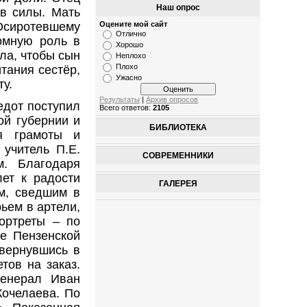
Наш опрос
ав силы. Мать
Оцените мой сайт
 Осиротевшему
Отлично
омную роль в
Хорошо
ала, чтобы сын
Неплохо
Плохо
тания сестёр,
Ужасно
у.
Результаты
|
Архив опросов
едот поступил
Всего ответов:
2105
ой губернии и
БИБЛИОТЕКА
я грамоты и
 учитель П.Е.
СОВРЕМЕННИКИ
. Благодаря
ет к радости
ГАЛЕРЕЯ
ом, сведшим в
ьем в артели,
ортреты – по
е Пензенской
 вернувшись в
тов на заказ.
генерал Иван
Кочелаева. По