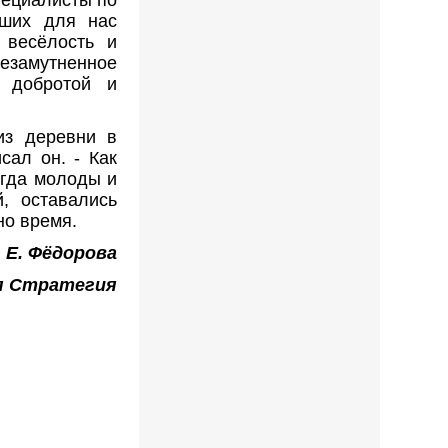
пециалисты по
вших для нас
 весёлость и
незамутненное
 добротой и
из деревни в
сал он. - Как
егда молоды и
, оставались
но время.
Е. Фёдорова
я Стратегия