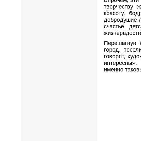
Впрочем, эти
творчеству 
красоту, бо
добродушие л
счастье дет
жизнерадостн
Перешагнув 
город, посел
говорят, худ
интересны».
именно таковы