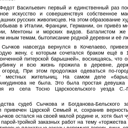
Федот Васильевич первый и единственный раз по
дное искусство и совершенствуя собственное ма
дашних русских живописцев. На этом образование х
обывав в Италии, Франции, Германии, он привёз м
ии, Ментоны и морских видов. Баталистом же
ем иным темам, бытописание родной деревни и её 
 Сычков навсегда вернулся в Кочелаево, привез
одую жену, с которым сочетался браком ещё в 1
онченной питерской барышней», восхищаясь, что 
убинку и всю жизнь прожила в деревне, держ
 огород. При этом продолжая одеваться по-горо
от местных жительниц. На самом деле «бары
Анкудинова не была. Это была простая девушка к
ия из села Тосно Царскосельского уезда С.-П
дства судеб Сычкова и Богданова-Бельского за
л привечен Царской Семьей и, сохранив верность
ычков остался на своей малой родине и, хотя был ч
 парой-тройкой заказных работ на тему «торжества