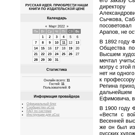
его заказу С
РУССКАЯ ИДЕЯ. ПРИОБРЕСТИ НАШИ
директору
КНИГИ ПО ИЗДАТЕЛЬСКОЙ ЦЕНЕ
Александрови
Календарь
Сычкова, Саб
посоветовал
«
Март 2022
»
Арапов, не о
Пн
Вт
Ср
Чт
Пт
Сб
Вс
1
2
3
4
5
6
В 1892 году 
7
8
9
10
11
12
13
Общества по
14
15
16
17
18
19
20
Высшем худо
21
22
23
24
25
26
27
мечтал учить
28
29
30
31
мэтру с этой 
Статистика
нет ни одног
к профессору
Онлайн всего:
11
Гостей:
11
Репина прихо
Пользователей:
0
дальнейшем
Информация провайдера
Ефимовича, в
Официальный блог
В 1900 году 
Сообщество uCoz
FAQ по системе
«Вести с во
Инструкции для uCoz
Весенней выс
же он был и
русских худож