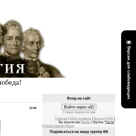
Версия для слабовидящих
победа!
Вход на сайт
Войти через uID
23:08
Старая форма входа
Главная
|
Мой профиль
|
Выход
|
RSS
|
Вы вошли как
Гость
| Группа "
Гости
"
|
Регистрация
|
Вход
Подписаться на нашу группу ВК