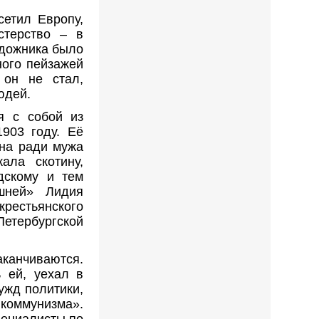
сетил Европу,
стерство – в
удожника было
ного пейзажей
 он не стал,
людей.
я с собой из
903 году. Её
она ради мужа
ала скотину,
дскому и тем
шней» Лидия
рестьянского
етербургской
канчиваются.
 ей, уехал в
ужд политики,
 коммунизма».