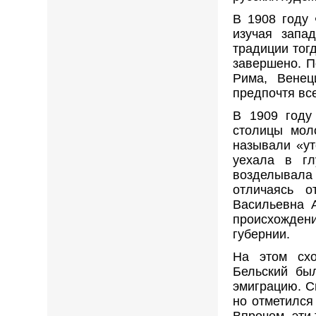
В 1908 году 
изучая запа
традиции тог
завершено. П
Рима, Венец
предпочтя вс
В 1909 году
столицы мол
называли «ут
уехала в гл
возделывала
отличаясь 
Васильевна 
происхожден
губернии.
На этом схо
Бельский бы
эмиграцию. С
но отметился