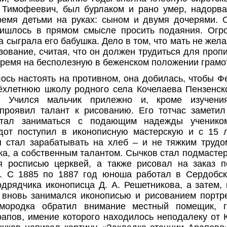
 Тимофеевич, был бурлаком и рано умер, надорв
ремя детьми на руках: сыном и двумя дочерями.
ришлось в прямом смысле просить подаяния. Огр
 сыграла его бабушка. Дело в том, что мать не жел
зование, считая, что он должен трудиться для пропи
 время на бесполезную в беженском положении грамот
ось настоять на противном, она добилась, чтобы Ф
ёхлетнюю школу родного села Кочелаева Пензенск
. Учился мальчик прилежно и, кроме изучени
проявил талант к рисованию. Его тотчас заметил
тал заниматься с подающим надежды учеником
дот поступил в иконописную мастерскую и с 15 л
 стал зарабатывать на хлеб – и не тяжким труд
жа, а собственным талантом. Сычков стал подмастер
я росписью церквей, а также рисовал на заказ п
. С 1885 по 1887 год юноша работал в Сердобск
одрядчика иконописца Д. А. Решетникова, а затем,
 вновь занимался иконописью и рисованием портре
мородка обратил внимание местный помещик, 
апов, имение которого находилось неподалеку от 