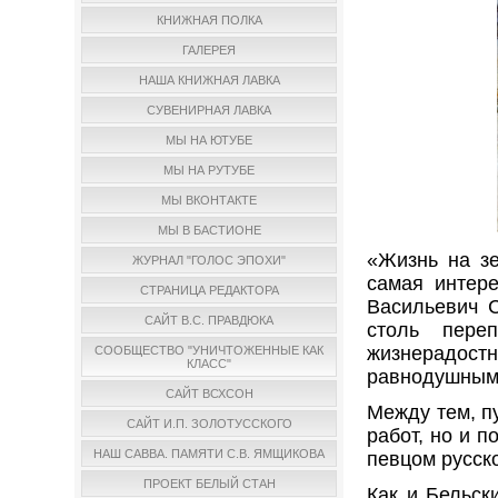
КНИЖНАЯ ПОЛКА
ГАЛЕРЕЯ
НАША КНИЖНАЯ ЛАВКА
СУВЕНИРНАЯ ЛАВКА
МЫ НА ЮТУБЕ
МЫ НА РУТУБЕ
МЫ ВКОНТАКТЕ
МЫ В БАСТИОНЕ
«Жизнь на з
ЖУРНАЛ "ГОЛОС ЭПОХИ"
самая интер
СТРАНИЦА РЕДАКТОРА
Васильевич С
САЙТ В.С. ПРАВДЮКА
столь пере
жизнерадостн
СООБЩЕСТВО "УНИЧТОЖЕННЫЕ КАК
КЛАСС"
равнодушным
САЙТ ВСХСОН
Между тем, п
САЙТ И.П. ЗОЛОТУССКОГО
работ, но и 
НАШ САВВА. ПАМЯТИ С.В. ЯМЩИКОВА
певцом русск
ПРОЕКТ БЕЛЫЙ СТАН
Как и Бельск