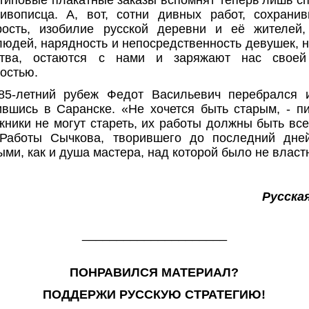
 типовые плакатные заказы вспомнят теперь лишь с
живописца. А, вот, сотни дивных работ, сохрани
дрость, изобилие русской деревни и её жителей,
юдей, нарядность и непосредственность девушек, 
ства, остаются с нами и заряжают нас своей
остью.
85-летний рубеж Федот Васильевич перебрался 
ившись в Саранске. «Не хочется быть старым, - пи
ожники не могут стареть, их работы должны быть вс
 Работы Сычкова, творившего до последний дней
ми, как и душа мастера, над которой было не власт
Русска
_____________________
ПОНРАВИЛСЯ МАТЕРИАЛ?
ПОДДЕРЖИ РУССКУЮ СТРАТЕГИЮ!