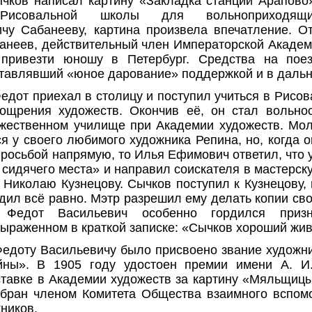
ычков написал картину «Закладка станции Арапово
 Рисовальной школы для вольноприходящ
чу Сабанееву, картина произвела впечатление. О
анеев, действительный член Императорской Академ
 привезти юношу в Петербург. Средства на пое
ставлявший «юное дарование» поддержкой и в даль
Федот приехал в столицу и поступил учиться в Рисо
ощрения художеств. Окончив её, он стал вольно
жественном училище при Академии художеств. Мол
ся у своего любимого художника Репина, но, когда о
просьбой напрямую, то Илья Ефимович ответил, что 
о сидячего места» и направил соискателя в мастерск
 Николаю Кузнецову. Сычков поступил к Кузнецову, 
дил всё равно. Мэтр разрешил ему делать копии свои
 Федот Васильевич особенно гордился приз
ыраженном в краткой записке: «Сычков хороший жив
Федоту Васильевичу было присвоено звание художни
йны». В 1905 году удостоен премии имени А. И
тавке в Академии художеств за картину «Мяльщицы
збран членом Комитета Общества взаимного вспом
ников.