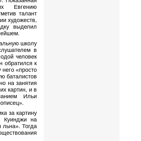
». Показанная
их Евгению
тметив талант
ии художеств,
здку выделил
нейшем.
вальную школу
слушателем в
одой человек
н обратился к
у него «просто
ую баталистов
но на занятия
х картин, и в
нанием Ильи
описец».
ка за картину
. Куинджи на
 льна». Тогда
оществования