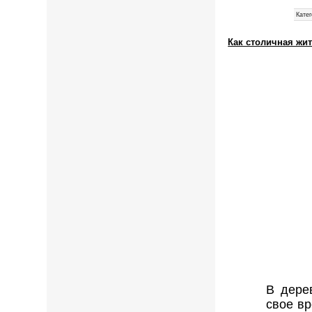
Катег
Как столичная жи
В дере
свое вр