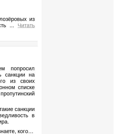
лозёровых из
ость
...
Читать
ем попросил
ь санкции на
го из своих
онном списке
пропутинский
 такие санкции
ведливость в
ира.
знаете, кого…