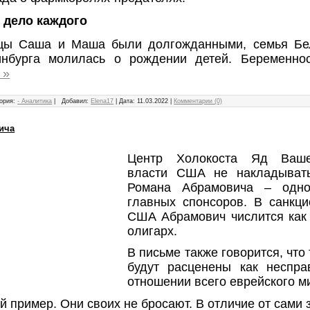
 дело каждого
цы Саша и Маша были долгожданными, семья Бе
инбурга молилась о рождении детей. Беременн
 »
ория:
- Аналитика
|
Добавил:
Elena17
|
Дата:
11.03.2022
|
Комментарии (0)
ича
Центр Холокоста Яд Ваш
власти США не накладыват
Романа Абрамовича – одно
главных спонсоров. В санкци
США Абрамович числится как 
олигарх.
В письме также говорится, что
будут расценены как неспра
отношении всего еврейского м
 пример. Они своих не бросают. В отличие от сами 