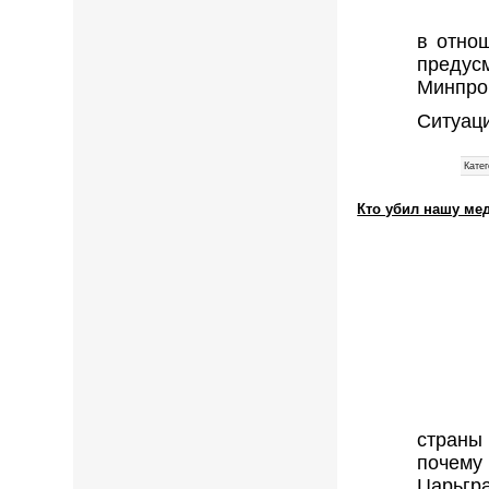
в отно
предус
Минпро
Ситуац
Катег
Кто убил нашу ме
страны
почему
Царьгр