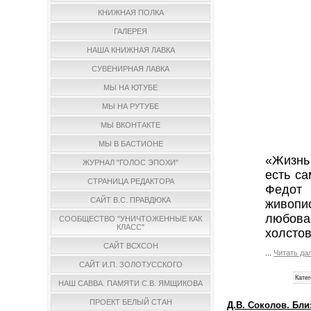
КНИЖНАЯ ПОЛКА
ГАЛЕРЕЯ
НАША КНИЖНАЯ ЛАВКА
СУВЕНИРНАЯ ЛАВКА
МЫ НА ЮТУБЕ
МЫ НА РУТУБЕ
МЫ ВКОНТАКТЕ
МЫ В БАСТИОНЕ
«Жизнь
ЖУРНАЛ "ГОЛОС ЭПОХИ"
есть с
СТРАНИЦА РЕДАКТОРА
Федот 
САЙТ В.С. ПРАВДЮКА
живоп
любова
СООБЩЕСТВО "УНИЧТОЖЕННЫЕ КАК
КЛАСС"
холстов
САЙТ ВСХСОН
...
Читать да
САЙТ И.П. ЗОЛОТУССКОГО
Катег
НАШ САВВА. ПАМЯТИ С.В. ЯМЩИКОВА
ПРОЕКТ БЕЛЫЙ СТАН
Д.В. Соколов. Бли