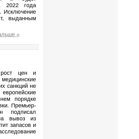
а 2022 года
. Исключение
рт, выданным
альше »
 рост цен и
едицинские
их санкций не
европейские
ннем порядке
вки. Премьер-
н подписал
на вывоз из
тит запасов и
сследование