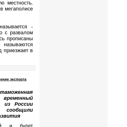
ю местность.
 в мегаполисе
называется -
но с развалом
сь прописаны
о называются
д приезжает в
ение экспорта
аможенная
 временный
а из России
сообщили
азвития
ой и будет