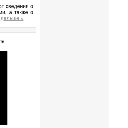
ют сведения о
ии, а также о
 дальше »
сти