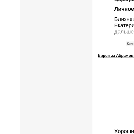
Личное
Близне
Екатер
дальше
Катег
Евреи за Абрамов
Хороший