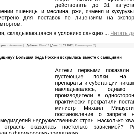
действовать до 31 август
шении пшеницы и меслина, ржи, ячменя и кукурузы
мотрено для поставок по лицензиям на экспо
мторгом.
ия, складывающаяся в условиях санкцио
...
Читать д
ория:
- Аналитика
|
Добавил:
Elena17
|
Дата:
11.03.2022
|
Комментарии (0)
дицину? Большая беда России вскрылась вместе с санкциями
Аптеки первыми показали
пустеющие полки. На м
препараты и субстанции никак
накладывалось, однако 
производители в односторо
практически прекратили поста
министр Михаил Мишусти
постановление о запрете 
 медизделий недружественных стран. Насколько хва
 отрасль оказалась настолько зависимой? Ра
ада о фармкоролях-предателях.