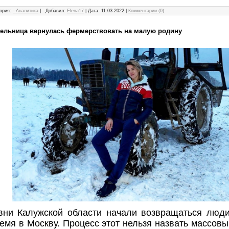
ория:
- Аналитика
|
Добавил:
Elena17
|
Дата:
11.03.2022
|
Комментарии (0)
тельница вернулась фермерствовать на малую родину
вни Калужской области начали возвращаться люди
емя в Москву. Процесс этот нельзя назвать массовым