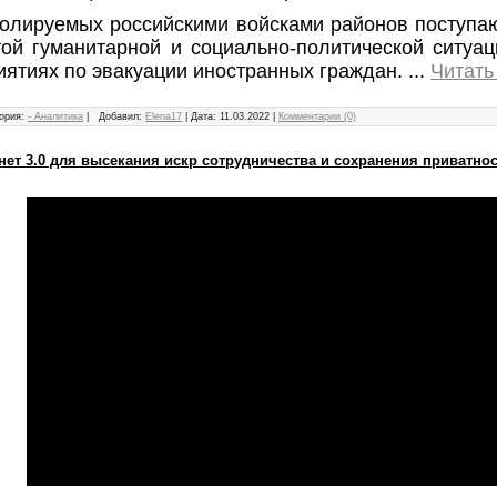
ролируемых российскими войсками районов поступа
той гуманитарной и социально-политической ситуац
иятиях по эвакуации иностранных граждан.
...
Читать
ория:
- Аналитика
|
Добавил:
Elena17
|
Дата:
11.03.2022
|
Комментарии (0)
нет 3.0 для высекания искр сотрудничества и сохранения приватно