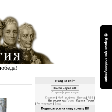
Версия для слабовидящих
победа!
Вход на сайт
Войти через uID
Старая форма входа
Главная
|
Мой профиль
|
Выход
|
RSS
|
Вы вошли как
Гость
| Группа "
Гости
"
|
Регистрация
|
Вход
Подписаться на нашу группу ВК