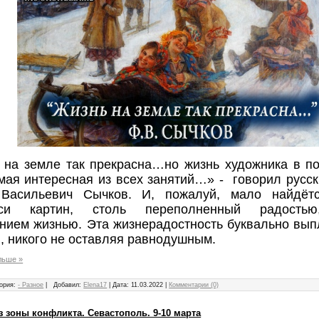
 на земле так прекрасна…но жизнь художника в п
амая интересная из всех занятий…» - говорил русс
Васильевич Сычков. И, пожалуй, мало найдёт
иси картин, столь переполненный радостью
нием жизнью. Эта жизнерадостность буквально вып
, никого не оставляя равнодушным.
льше »
ория:
- Разное
|
Добавил:
Elena17
|
Дата:
11.03.2022
|
Комментарии (0)
з зоны конфликта. Севастополь. 9-10 марта