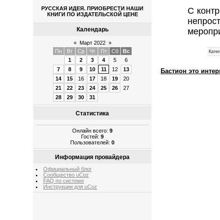
РУССКАЯ ИДЕЯ. ПРИОБРЕСТИ НАШИ
С конт
КНИГИ ПО ИЗДАТЕЛЬСКОЙ ЦЕНЕ
непрос
Календарь
меропр
«
Март 2022
»
Пн
Вт
Ср
Чт
Пт
Сб
Вс
Катег
1
2
3
4
5
6
7
8
9
10
11
12
13
Бастион это интер
14
15
16
17
18
19
20
21
22
23
24
25
26
27
28
29
30
31
Статистика
Онлайн всего:
9
Гостей:
9
Пользователей:
0
Информация провайдера
Официальный блог
Сообщество uCoz
FAQ по системе
Инструкции для uCoz