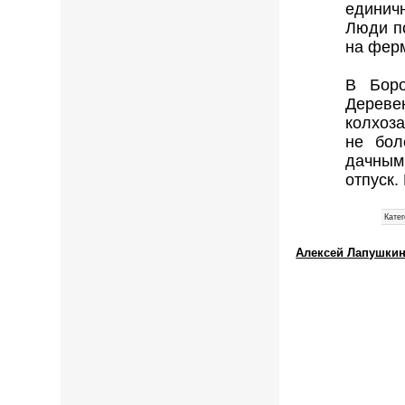
единич
Люди п
на ферм
В Боро
Дереве
колхоз
не бол
дачными
отпуск.
Катег
Алексей Лапушкин