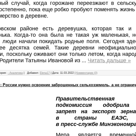
ный случай, когда горожане переезжают в сельску
остепенно, пока еще робко пробуют поменять жизнь
ерство в деревне.
вском районе есть деревушка, которая так и 
нька. Когда-то она была не такая уж маленькая, 
а люди начали покидать родные поля. Сегодня зде
ее десятка семей. Такие деревни неофициальн
, поскольку оживают они только летом, когда наро
 Родители Татьяны Ивановой из
...
Читать дальше »
ория:
- Аналитика
|
Добавил:
Elena17
|
Дата:
11.03.2022
|
Комментарии (0)
: России нужно освоение заброшенных сельхозземель, а не огранич
Правительственная т
подкомиссия одобрила
запрет на экспорт зерн
в страны ЕАЭС, 
в
пресс-службе
Минэкономр
Мера является временн