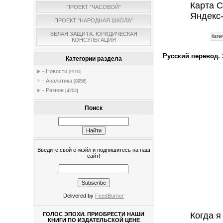
Карта С
ПРОЕКТ "ЧАСОВОЙ"
Яндекс
ПРОЕКТ "НАРОДНАЯ ШКОЛА"
БЕЛАЯ ЗАЩИТА. ЮРИДИЧЕСКАЯ
Катег
КОНСУЛЬТАЦИЯ
Русский перевод. 
Категории раздела
- Новости
[9195]
- Аналитика
[8956]
- Разное
[4263]
Поиск
Введите свой е-мэйл и подпишитесь на наш
сайт!
Delivered by
FeedBurner
Когда я
ГОЛОС ЭПОХИ. ПРИОБРЕСТИ НАШИ
КНИГИ ПО ИЗДАТЕЛЬСКОЙ ЦЕНЕ