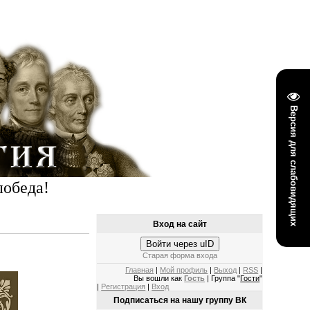
Версия для слабовидящих
победа!
Вход на сайт
Войти через uID
Старая форма входа
Главная
|
Мой профиль
|
Выход
|
RSS
|
Вы вошли как
Гость
| Группа "
Гости
"
|
Регистрация
|
Вход
Подписаться на нашу группу ВК