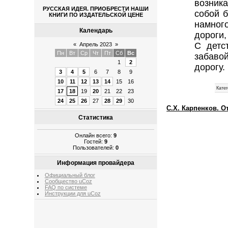
возник
РУССКАЯ ИДЕЯ. ПРИОБРЕСТИ НАШИ
собой 
КНИГИ ПО ИЗДАТЕЛЬСКОЙ ЦЕНЕ
намног
Календарь
дороги,
С детс
«
Апрель 2023
»
Пн
Вт
Ср
Чт
Пт
Сб
Вс
забаво
1
2
дорогу.
3
4
5
6
7
8
9
10
11
12
13
14
15
16
Катег
17
18
19
20
21
22
23
24
25
26
27
28
29
30
С.Х. Карпенков. О
Статистика
Онлайн всего:
9
Гостей:
9
Пользователей:
0
Информация провайдера
Официальный блог
Сообщество uCoz
FAQ по системе
Инструкции для uCoz