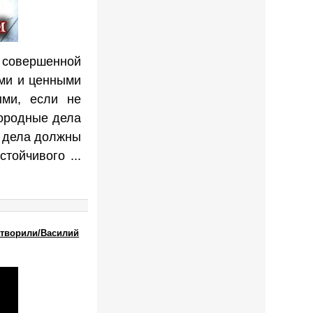
 совершенной
ыми и ценными
ыми, если не
городные дела
е дела должны
устойчивого
...
творили/Василий