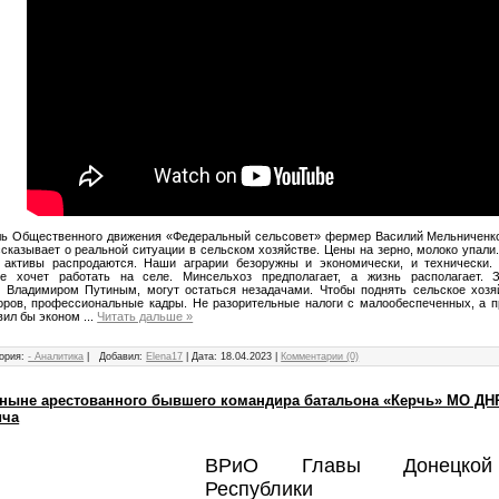
ь Общественного движения «Федеральный сельсовет» фермер Василий Мельниченко
ссказывает о реальной ситуации в сельском хозяйстве. Цены на зерно, молоко упали.
, активы распродаются. Наши аграрии безоружны и экономически, и технически.
е хочет работать на селе. Минсельхоз предполагает, а жизнь располагает. З
 Владимиром Путиным, могут остаться незадачами. Чтобы поднять сельское хозя
оров, профессиональные кадры. Не разорительные налоги с малообеспеченных, а 
вил бы эконом
...
Читать дальше »
ория:
- Аналитика
|
Добавил:
Elena17
|
Дата:
18.04.2023
|
Комментарии (0)
ныне арестованного бывшего командира батальона «Керчь» МО ДН
ича
ВРиО Главы Донецкой
Республики