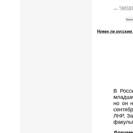
...
Чита
Катег
Нужен ли русским
В Росс
младши
но он 
сентябр
ЛНР, За
факульт
Докуме