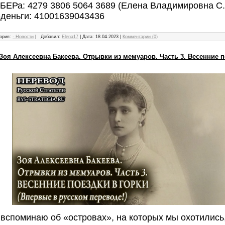
БЕРа: 4279 3806 5064 3689 (Елена Владимировна С.
-деньги: 41001639043436
ория:
- Новости
|
Добавил:
Elena17
|
Дата:
18.04.2023
|
Комментарии (0)
Зоя Алексеевна Бакеева. Отрывки из мемуаров. Часть 3. Весенние п
 вспоминаю об «островах», на которых мы охотились