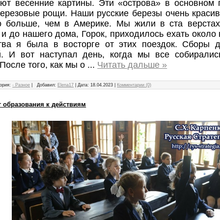
ают весенние картины. Эти «острова» в основном 
березовые рощи. Наши русские березы очень краси
о больше, чем в Америке. Мы жили в ста верстах
 и до нашего дома, Горок, приходилось ехать около 
тва я была в восторге от этих поездок. Сборы 
й. И вот наступал день, когда мы все собирали
 После того, как мы о
...
Читать дальше »
ория:
- Разное
|
Добавил:
Elena17
|
Дата:
18.04.2023
|
Комментарии (0)
т образования к действиям