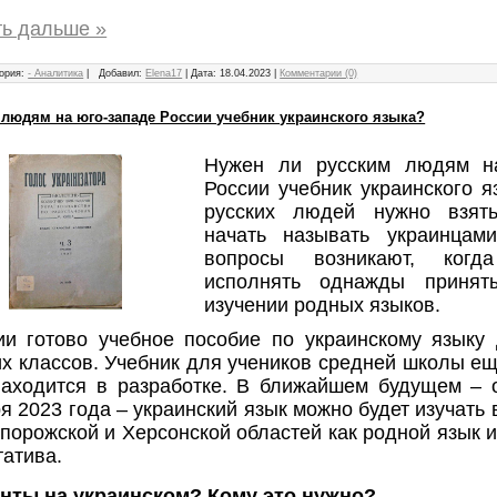
ть дальше »
ория:
- Аналитика
|
Добавил:
Elena17
|
Дата:
18.04.2023
|
Комментарии (0)
 людям на юго-западе России учебник украинского языка?
Нужен ли русским людям н
России учебник украинского я
русских людей нужно взят
начать называть украинцам
вопросы возникают, когд
исполнять однажды принят
изучении родных языков.
ии готово учебное пособие по украинскому языку 
х классов. Учебник для учеников средней школы ещ
находится в разработке. В ближайшем будущем – о
я 2023 года – украинский язык можно будет изучать 
порожской и Херсонской областей как родной язык и
атива.
нты на украинском? Кому это нужно?