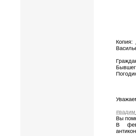
Копия:
Василь
Гражда
Бывшег
Погоди
Уважае
#вадим
Вы помн
В фев
антикон