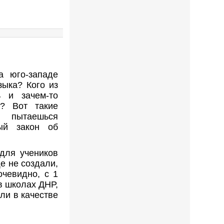
а юго-западе
зыка? Кого из
ь и зачем-то
и? Вот такие
а пытаешься
ый закон об
для учеников
е не создали,
чевидно, с 1
в школах ДНР,
ли в качестве