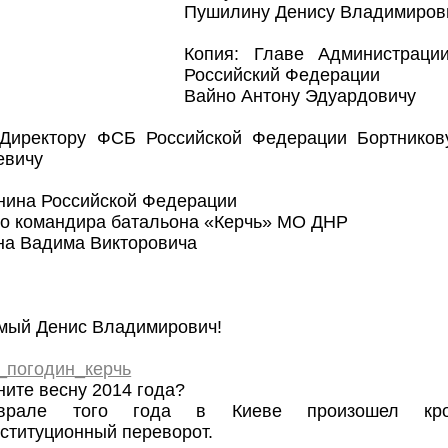
Пушилину Денису Владимиров
Копия: Главе Администраци
Российский Федерации
Вайно Антону Эдуардовичу
 Директору ФСБ Российской Федерации Бортников
евичу
нина Российской Федерации
о командира батальона «Керчь» МО ДНР
на Вадима Викторовича
мый Денис Владимирович!
_погодин_керчь
ите весну 2014 года?
рале того года в Киеве произошел кров
ституционный переворот.