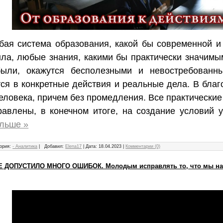
бая система образования, какой бы современной и
ыла, любые знания, какими бы практически значим
ыли, окажутся бесполезными и невостребованн
ся в конкретные действия и реальные дела. В бла
еловека, причем без промедления. Все практически
равлены, в конечном итоге, на создание условий 
альше »
ория:
- Аналитика
|
Добавил:
Elena17
|
Дата:
18.04.2023
|
Комментарии (0)
ДОПУСТИЛО МНОГО ОШИБОК. Молодым исправлять то, что мы на