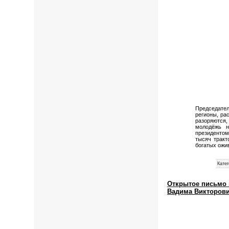
Председател
регионы, ра
разоряются
молодёжь н
президентом
тысяч тракт
богатых ожи
Катег
Открытое письмо 
Вадима Викторов