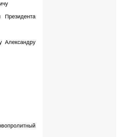
ичу
и Президента
у Александру
опролитный