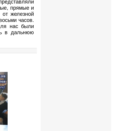
представляли
вые, прямые и
 от железной
восьми часов.
для нас были
сь в дальнюю