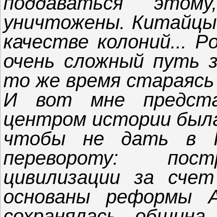
поддаваться это
уничтожены. Китайцы,
качестве колоний... Р
очень сложный путь з
то же время стараясь 
И вот мне предста
центром истории была 
чтобы не дать в Р
перевороту: пос
цивилизации за сче
основаны реформы А
сохранялась община