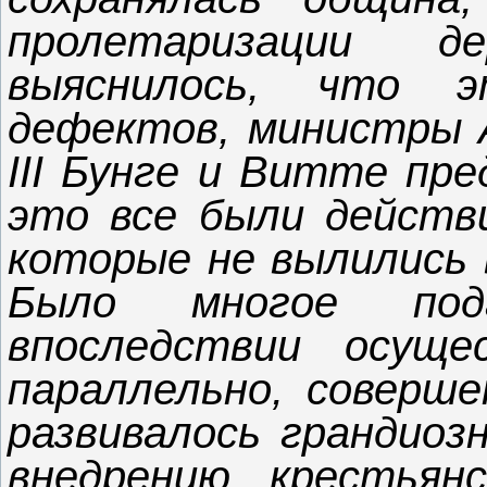
пролетаризации д
выяснилось, что
дефектов, министры А
III Бунге и Витте пре
это все были действ
которые не вылились 
Было многое под
впоследствии осущ
параллельно, соверше
развивалось грандиоз
внедрению крестьянс