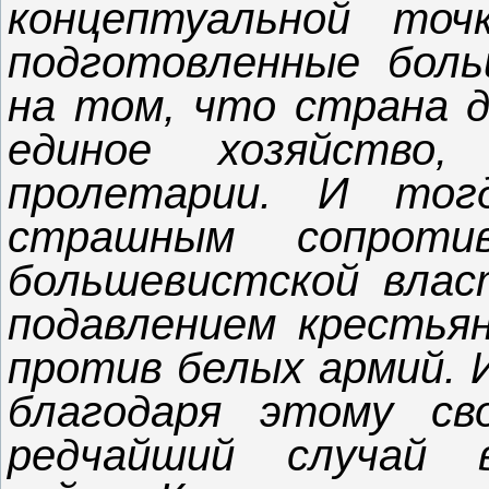
концептуальной точ
подготовленные боль
на том, что страна 
единое хозяйство
пролетарии. И тог
страшным сопроти
большевистской влас
подавлением крестьян
против белых армий. И
благодаря этому св
редчайший случай в