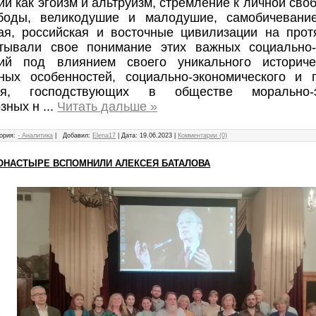
ии как эгоизм и альтруизм, стремление к личной сво
боды, великодушие и малодушие, самобичевани
ая, российская и восточные цивилизации на прот
тывали свое понимание этих важных социально
рий под влиянием своего уникального историче
рных особенностей, социально-экономического и п
тия, господствующих в обществе морально-
озных н
...
Читать дальше »
ория:
- Аналитика
|
Добавил:
Elena17
|
Дата:
19.06.2023
|
Комментарии (0)
ОНАСТЫРЕ ВСПОМНИЛИ АЛЕКСЕЯ БАТАЛОВА