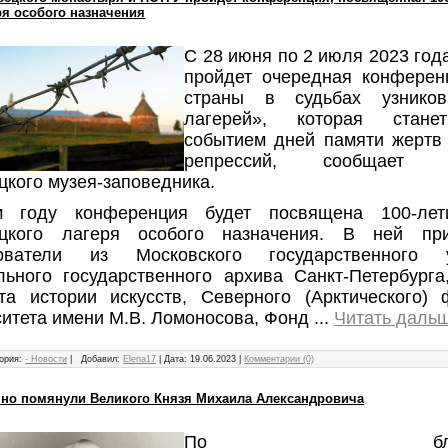
ря особого назначения
С 28 июня по 2 июля 2023 год
пройдет очередная конферен
страны в судьбах узников
лагерей», которая стан
событием дней памяти жертв 
репрессий, сообщает пр
кого музея-заповедника.
 году конференция будет посвящена 100-лет
цкого лагеря особого назначения. В ней при
ователи из Московского государственного ун
льного государственного архива Санкт-Петербурга
ута истории искусств, Северного (Арктического) 
ситета имени М.В. Ломоносова, Фонд
...
Читать дальш
ория:
- Новости
|
Добавил:
Elena17
|
Дата:
19.06.2023
|
Комментарии (0)
но помянули Великого Князя Михаила Александровича
По благосло