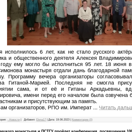
я исполнилось 6 лет, как не стало русского актёр
ика и общественного деятеля Алексея Владимирови
 году ему могло бы исполниться 95 лет. 18 июня 
Симонова монастыря отдали дань благодарной памя
ку. Программу вечера организаторы согласовыва
ва Гитаной-Марией. Последняя не смогла прису
иятии сама, и от её и Гитаны Аркадьевны, в
ировича, имени перед его началом была озвучена 
астникам и присутствующим за память.
вам организаторов, РПО им. Императ
...
Читать даль
ория:
- Новости
|
Добавил:
Elena17
|
Дата:
19.06.2023
|
Комментарии (0)
вецкого монастыря и ПСТГУ пройдет конференция, посвященная 10