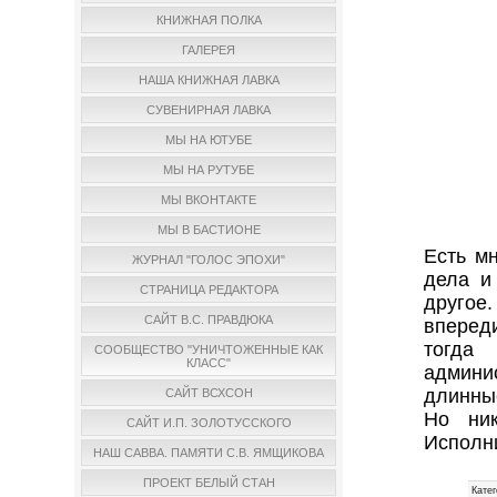
КНИЖНАЯ ПОЛКА
ГАЛЕРЕЯ
НАША КНИЖНАЯ ЛАВКА
СУВЕНИРНАЯ ЛАВКА
МЫ НА ЮТУБЕ
МЫ НА РУТУБЕ
МЫ ВКОНТАКТЕ
МЫ В БАСТИОНЕ
Есть м
ЖУРНАЛ "ГОЛОС ЭПОХИ"
дела и
СТРАНИЦА РЕДАКТОРА
другое
САЙТ В.С. ПРАВДЮКА
впереди
тогда
СООБЩЕСТВО "УНИЧТОЖЕННЫЕ КАК
КЛАСС"
админи
длинные
САЙТ ВСХСОН
Но ник
САЙТ И.П. ЗОЛОТУССКОГО
Исполн
НАШ САВВА. ПАМЯТИ С.В. ЯМЩИКОВА
ПРОЕКТ БЕЛЫЙ СТАН
Катег