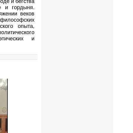
боде и бегства
е и гордыня.
яжении веков
-философских
ского опыта,
олитического
этических и