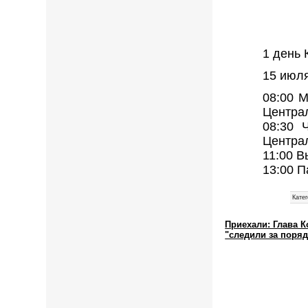
1 день 
15 июл
08:00 М
Централ
08:30 
Централ
11:00 В
13:00 
Катег
Приехали: Глава 
"следили за поря