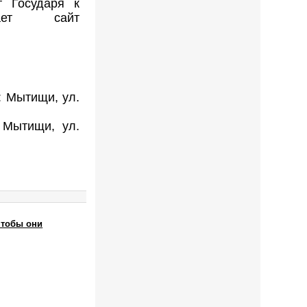
т Государя к
щает сайт
: Мытищи, ул.
 Мытищи, ул.
чтобы они