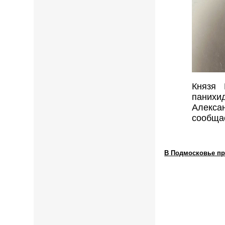
Князя 
паних
Алекса
сообща
В Подмосковье пр