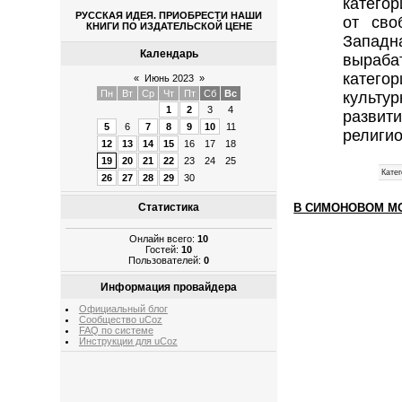
категор
РУССКАЯ ИДЕЯ. ПРИОБРЕСТИ НАШИ
от сво
КНИГИ ПО ИЗДАТЕЛЬСКОЙ ЦЕНЕ
Западн
Календарь
выраба
катего
«
Июнь 2023
»
Пн
Вт
Ср
Чт
Пт
Сб
Вс
культу
1
2
3
4
разви
5
6
7
8
9
10
11
религи
12
13
14
15
16
17
18
19
20
21
22
23
24
25
Катег
26
27
28
29
30
Статистика
В СИМОНОВОМ М
Онлайн всего:
10
Гостей:
10
Пользователей:
0
Информация провайдера
Официальный блог
Сообщество uCoz
FAQ по системе
Инструкции для uCoz