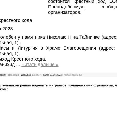
состоится Крестный ход «О
Преподобному», сооб
организаторов.
Крестного хода
я 2023
олебен у памятника Николаю II на Тайнинке (адрес
ьная, 1).
Часы и Литургия в Храме Благовещения (адрес:
ьная, 1).
ыход Крестного хода.
Панихид
...
Читать дальше »
ория:
- Новости
|
Добавил:
Elena17
|
Дата:
19.06.2023
|
Комментарии (0)
Котельников решил наделить мигрантов полицейскими функциями, 
дком"