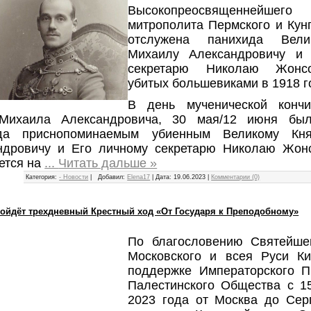
Высокопреосвященнейшег
митрополита Пермского и Кун
отслужена панихида Вел
Михаилу Александровичу и
секретарю Николаю Жонсо
убитых большевиками в 1918 г
В день мученической конч
Михаила Александровича, 30 мая/12 июня был
ида приснопоминаемым убиенным Великому Кн
ндровичу и Его личному секретарю Николаю Жонс
ется на
...
Читать дальше »
Категория:
- Новости
|
Добавил:
Elena17
|
Дата:
19.06.2023
|
Комментарии (0)
ойдёт трехдневный Крестный ход «От Государя к Преподобному»
По благословению Святейше
Московского и всея Руси К
поддержке Императорского П
Палестинского Общества с 1
2023 года от Москва до Сер