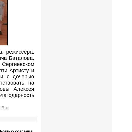
а, режиссера,
ча Баталова.
в Сергиевском
ти Артисту и
ли с дочерью
тствовать на
довы Алексея
благодарность
ше »
0-летию создания