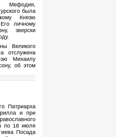
о Мефодия,
гурского была
икому Князю
 Его личному
ну, зверски
оду.
ины Великого
а отслужена
язю Михаилу
ону, об этом
го Патриарха
ирилла и при
равославного
5 по 18 июля
гиева Посада