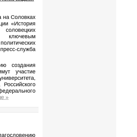
а на Соловках
ции «История
 соловецких
ет ключевым
политических
есс-служба
ию создания
мут участие
иверситета,
, Российского
федерального
е »
вению