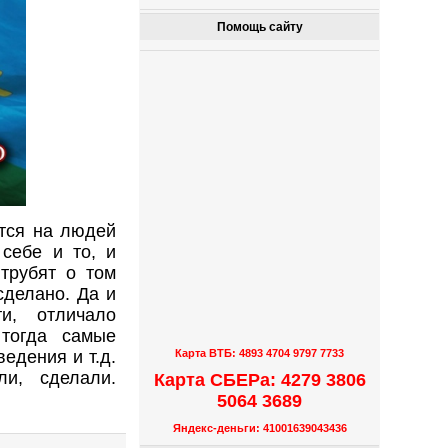
Помощь сайту
ется на людей
себе и то, и
 трубят о том
сделано. Да и
и, отличало
 тогда самые
едения и т.д.
Карта ВТБ: 4893 4704 9797 7733
и, сделали.
Карта СБЕРа: 4279 3806
5064 3689
Яндекс-деньги: 41001639043436