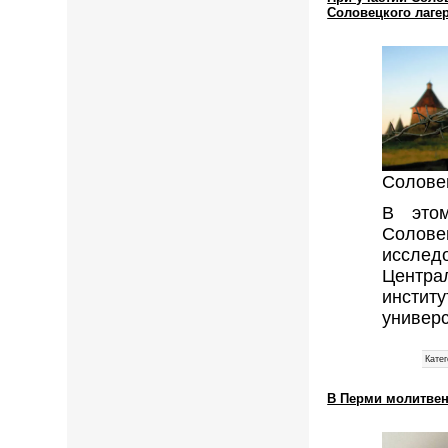
Соловецкого лаге
Соловец
В этом
Солове
исслед
Центра
инстит
универ
Катег
В Перми молитвен