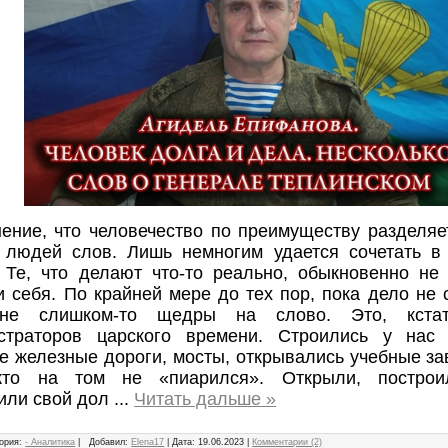
нение, что человечество по преимуществу разделя
 людей слов. Лишь немногим удается сочетать в 
. Те, что делают что-то реально, обыкновенно не
 себя. По крайней мере до тех пор, пока дело не 
 не слишком-то щедры на слово. Это, кстат
страторов царского времени. Строились у нас
 железные дороги, мосты, открывались учебные зав
то на том не «пиарился». Открыли, построил
или свой дол
...
Читать дальше »
ория:
- Аналитика
|
Добавил:
Elena17
|
Дата:
19.06.2023
|
Комментарии (2)