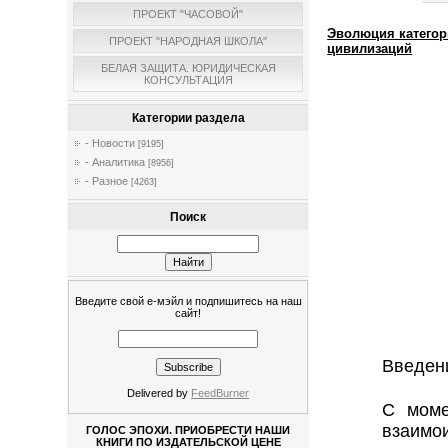
ПРОЕКТ "ЧАСОВОЙ"
Эволюция категор
ПРОЕКТ "НАРОДНАЯ ШКОЛА"
цивилизаций
БЕЛАЯ ЗАЩИТА. ЮРИДИЧЕСКАЯ
КОНСУЛЬТАЦИЯ
Категории раздела
- Новости
[9195]
- Аналитика
[8956]
- Разное
[4263]
Поиск
Введите свой е-мэйл и подпишитесь на наш
сайт!
Введен
Delivered by
FeedBurner
С моме
взаимо
ГОЛОС ЭПОХИ. ПРИОБРЕСТИ НАШИ
КНИГИ ПО ИЗДАТЕЛЬСКОЙ ЦЕНЕ