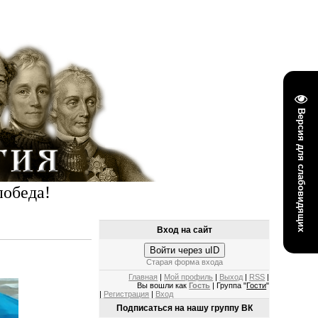
Версия для слабовидящих
победа!
Вход на сайт
Войти через uID
Старая форма входа
Главная
|
Мой профиль
|
Выход
|
RSS
|
Вы вошли как
Гость
| Группа "
Гости
"
|
Регистрация
|
Вход
Подписаться на нашу группу ВК