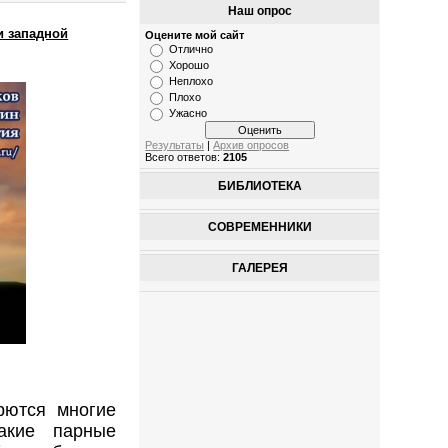
Наш опрос
и западной
Оцените мой сайт
Отлично
Хорошо
Неплохо
Плохо
Ужасно
Результаты
|
Архив опросов
Всего ответов:
2105
БИБЛИОТЕКА
СОВРЕМЕННИКИ
ГАЛЕРЕЯ
рются многие
акие парные