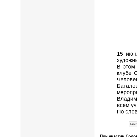
15 июн
художн
В этом
клубе 
Челове
Батало
меропр
Владим
всем уч
По сло
Катег
При участии Соло