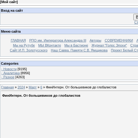
[
Мой сайт
]
Вход на сайт
В
Ст
Меню сайта
ГЛАВНАЯ
РПО им. Императора Александра III
Авторы
СОВРЕМЕННИКИ
Мы на Рутубе
МЫ ВКонтакте
Мы в Бастионе
Журнал "Голос Эпохи"
Стра
Сайт И.П. Золотусского
Наш Савва. Памяти С.В. Ямщикова
Проект Белый С
Categories
- Новости
[9195]
- Аналитика
[8956]
- Разное
[4263]
Главная
»
2024
»
Март
»
6
» ФинИнтерн. От большевиков до глобалистов
ФинИнтерн. От большевиков до глобалистов