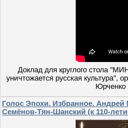
Доклад для круглого стола "М
уничтожается русская культура", 
Юрченко 
Голос Эпохи. Избранное. Андрей
Семёнов-Тян-Шанский (к 110-лет