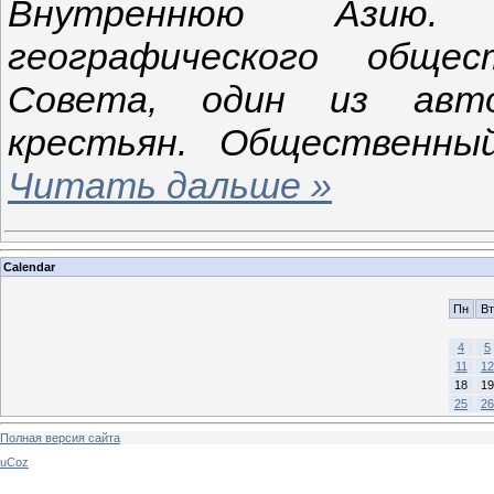
Внутреннюю Азию. В
географического общес
Совета, один из авто
крестьян. Общественн
Читать дальше »
Calendar
Пн
Вт
4
5
11
12
18
19
25
26
Полная версия сайта
uCoz