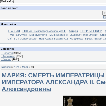
[
Мой сайт
]
Вход на сайт
В
Ст
Меню сайта
ГЛАВНАЯ
РПО им. Императора Александра III
Авторы
СОВРЕМЕННИКИ
Мы на Рутубе
МЫ ВКонтакте
Мы в Бастионе
Журнал "Голос Эпохи"
Стра
Сайт И.П. Золотусского
Наш Савва. Памяти С.В. Ямщикова
Проект Белый С
Categories
- Новости
[9195]
- Аналитика
[8956]
- Разное
[4263]
Главная
»
2024
»
Март
»
10
МАРИЯ: СМЕРТЬ ИМПЕРАТРИЦЫ
ИМПЕРАТОРА АЛЕКСАНДРА II. См
Александровны