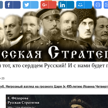
 тот, кто сердцем Русский! И с нами будет 
»
23
б. Негрозный взгляд на грозного Царя (к 495-летию Иоанна Четверт