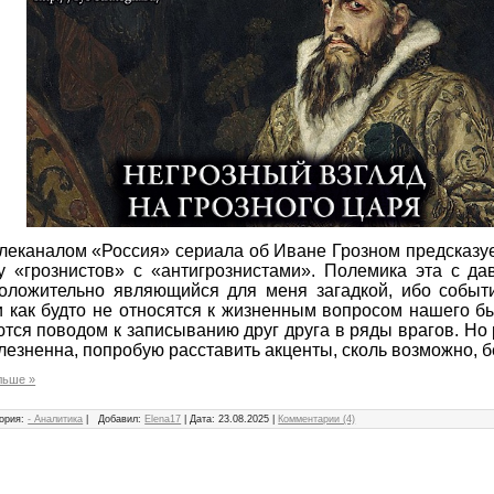
елеканалом «Россия» сериала об Иване Грозном предсказу
у «грознистов» с «антигрознистами». Полемика эта с да
положительно являющийся для меня загадкой, ибо событ
и как будто не относятся к жизненным вопросом нашего б
тся поводом к записыванию друг друга в ряды врагов. Но 
лезненна, попробую расставить акценты, сколь возможно, б
льше »
ория:
- Аналитика
|
Добавил:
Elena17
|
Дата:
23.08.2025
|
Комментарии (4)