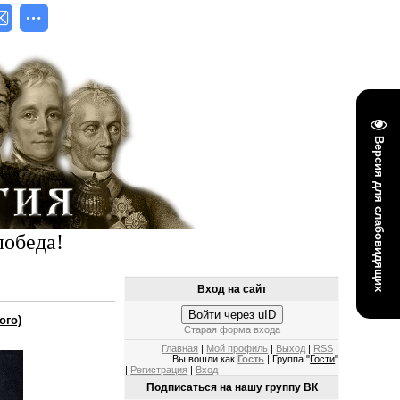
Версия для слабовидящих
победа!
Вход на сайт
Войти через uID
ого)
Старая форма входа
Главная
|
Мой профиль
|
Выход
|
RSS
|
Вы вошли как
Гость
| Группа "
Гости
"
|
Регистрация
|
Вход
Подписаться на нашу группу ВК