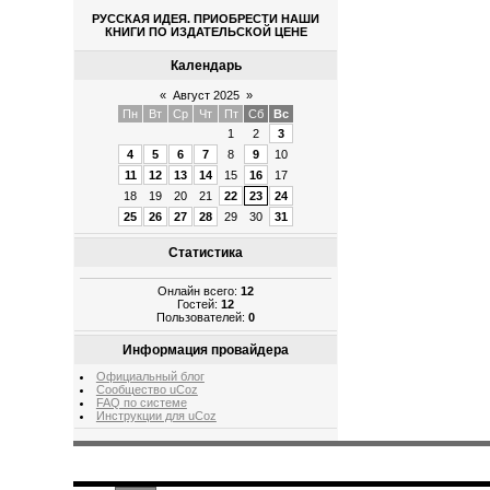
РУССКАЯ ИДЕЯ. ПРИОБРЕСТИ НАШИ
КНИГИ ПО ИЗДАТЕЛЬСКОЙ ЦЕНЕ
Календарь
«
Август 2025
»
Пн
Вт
Ср
Чт
Пт
Сб
Вс
1
2
3
4
5
6
7
8
9
10
11
12
13
14
15
16
17
18
19
20
21
22
23
24
25
26
27
28
29
30
31
Статистика
Онлайн всего:
12
Гостей:
12
Пользователей:
0
Информация провайдера
Официальный блог
Сообщество uCoz
FAQ по системе
Инструкции для uCoz