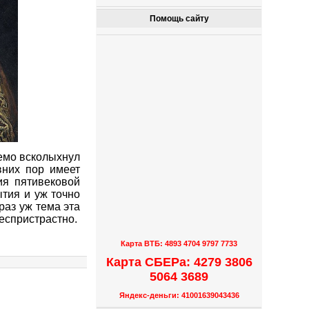
Помощь сайту
емо всколыхнул
вних пор имеет
ия пятивековой
ытия и уж точно
раз уж тема эта
еспристрастно.
Карта ВТБ: 4893 4704 9797 7733
Карта СБЕРа: 4279 3806
5064 3689
Яндекс-деньги: 41001639043436