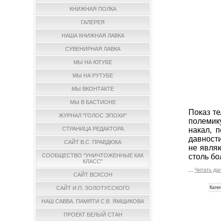
КНИЖНАЯ ПОЛКА
ГАЛЕРЕЯ
НАША КНИЖНАЯ ЛАВКА
СУВЕНИРНАЯ ЛАВКА
МЫ НА ЮТУБЕ
МЫ НА РУТУБЕ
МЫ ВКОНТАКТЕ
МЫ В БАСТИОНЕ
Показ т
ЖУРНАЛ "ГОЛОС ЭПОХИ"
полемик
накал, 
СТРАНИЦА РЕДАКТОРА
давност
САЙТ В.С. ПРАВДЮКА
не являю
столь бо
СООБЩЕСТВО "УНИЧТОЖЕННЫЕ КАК
КЛАСС"
...
Читать да
САЙТ ВСХСОН
Катег
САЙТ И.П. ЗОЛОТУССКОГО
НАШ САВВА. ПАМЯТИ С.В. ЯМЩИКОВА
ПРОЕКТ БЕЛЫЙ СТАН