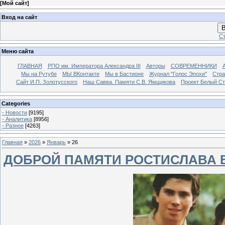
[
Мой сайт
]
Вход на сайт
В
Ст
Меню сайта
ГЛАВНАЯ
РПО им. Императора Александра III
Авторы
СОВРЕМЕННИКИ
Мы на Рутубе
МЫ ВКонтакте
Мы в Бастионе
Журнал "Голос Эпохи"
Стра
Сайт И.П. Золотусского
Наш Савва. Памяти С.В. Ямщикова
Проект Белый С
Categories
- Новости
[9195]
- Аналитика
[8956]
- Разное
[4263]
Главная
»
2026
»
Январь
»
26
ДОБРОЙ ПАМЯТИ РОСТИСЛАВА