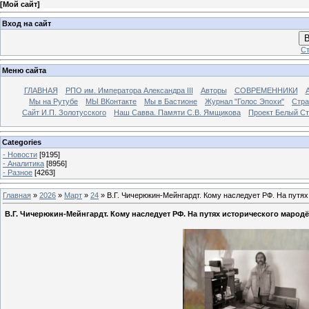
[
Мой сайт
]
Вход на сайт
В
Ст
Меню сайта
ГЛАВНАЯ
РПО им. Императора Александра III
Авторы
СОВРЕМЕННИКИ
Мы на Рутубе
МЫ ВКонтакте
Мы в Бастионе
Журнал "Голос Эпохи"
Стра
Сайт И.П. Золотусского
Наш Савва. Памяти С.В. Ямщикова
Проект Белый С
Categories
- Новости
[9195]
- Аналитика
[8956]
- Разное
[4263]
Главная
»
2026
»
Март
»
24
» В.Г. Чичерюкин-Мейнгардт. Кому наследует РФ. На путях
В.Г. Чичерюкин-Мейнгардт. Кому наследует РФ. На путях исторического мародё