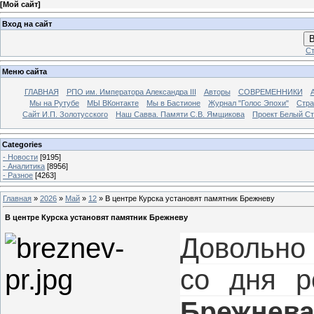
[
Мой сайт
]
Вход на сайт
В
Ст
Меню сайта
ГЛАВНАЯ
РПО им. Императора Александра III
Авторы
СОВРЕМЕННИКИ
Мы на Рутубе
МЫ ВКонтакте
Мы в Бастионе
Журнал "Голос Эпохи"
Стра
Сайт И.П. Золотусского
Наш Савва. Памяти С.В. Ямщикова
Проект Белый С
Categories
- Новости
[9195]
- Аналитика
[8956]
- Разное
[4263]
Главная
»
2026
»
Май
»
12
» В центре Курска установят памятник Брежневу
В центре Курска установят памятник Брежневу
Довольно
со дня 
Брежнев