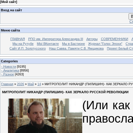
[
Мой сайт
]
Вход на сайт
В
Ст
Меню сайта
ГЛАВНАЯ
РПО им. Императора Александра III
Авторы
СОВРЕМЕННИКИ
Мы на Рутубе
МЫ ВКонтакте
Мы в Бастионе
Журнал "Голос Эпохи"
Стра
Сайт И.П. Золотусского
Наш Савва. Памяти С.В. Ямщикова
Проект Белый С
Categories
- Новости
[9195]
- Аналитика
[8956]
- Разное
[4263]
Главная
»
2026
»
Май
»
14
» МИТРОПОЛИТ НИКАНДР (ПИЛИШИН)- КАК ЗЕРКАЛО 
МИТРОПОЛИТ НИКАНДР (ПИЛИШИН)- КАК ЗЕРКАЛО РУССКОЙ РЕВОЛЮЦИИ
(Или как
правосла