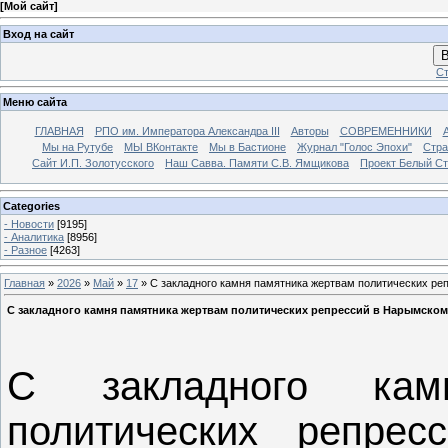
[
Мой сайт
]
Вход на сайт
В
Ст
Меню сайта
ГЛАВНАЯ
РПО им. Императора Александра III
Авторы
СОВРЕМЕННИКИ
Мы на Рутубе
МЫ ВКонтакте
Мы в Бастионе
Журнал "Голос Эпохи"
Стра
Сайт И.П. Золотусского
Наш Савва. Памяти С.В. Ямщикова
Проект Белый С
Categories
- Новости
[9195]
- Аналитика
[8956]
- Разное
[4263]
Главная
»
2026
»
Май
»
17
» С закладного камня памятника жертвам политических ре
С закладного камня памятника жертвам политических репрессий в Нарымском
С закладного кам
политических репре