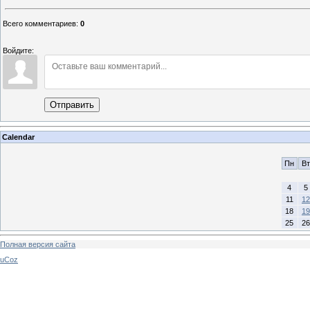
Всего комментариев
:
0
Войдите:
Отправить
Calendar
Пн
Вт
4
5
11
12
18
19
25
26
Полная версия сайта
uCoz