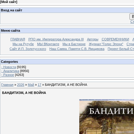
[
Мой сайт
]
Вход на сайт
В
Ст
Меню сайта
ГЛАВНАЯ
РПО им. Императора Александра III
Авторы
СОВРЕМЕННИКИ
Мы на Рутубе
МЫ ВКонтакте
Мы в Бастионе
Журнал "Голос Эпохи"
Стра
Сайт И.П. Золотусского
Наш Савва. Памяти С.В. Ямщикова
Проект Белый С
Categories
- Новости
[9195]
- Аналитика
[8956]
- Разное
[4263]
Главная
»
2026
»
Май
»
17
» БАНДИТИЗМ, А НЕ ВОЙНА
БАНДИТИЗМ, А НЕ ВОЙНА