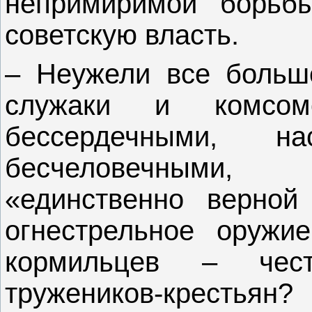
непримиримой борьб
советскую власть.
– Неужели все больше
служаки и комсом
бессердечными, н
бесчеловечными,
«единственно верной
огнестрельное оружи
кормильцев – чес
тружеников-крест