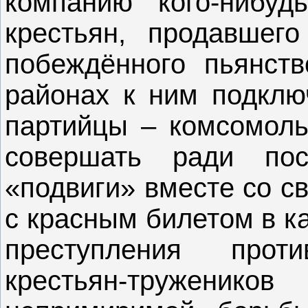
компанию кого-нибуд
крестьян, продавшег
побеждённого пьянст
районах к ним подклю
партийцы – комсомоль
совершать ради по
«подвиги» вместе со с
с красным билетом в к
преступления про
крестьян-труженико