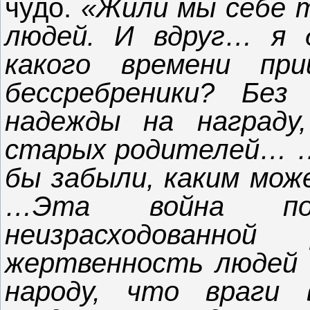
чудо.
«Жили мы себе т
людей. И вдруг… я 
какого времени пр
бессребреники? Без
надежды на награду
старых родителей… …
бы забыли, каким мож
…Эта война пок
неизрасходованно
жертвенность людей 
народу, что враги