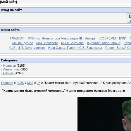
[
Мой сайт
]
Вход на сайт
В
Ст
Меню сайта
ГЛАВНАЯ
РПО им. Императора Александра III
Авторы
СОВРЕМЕННИКИ
Мы на Рутубе
МЫ ВКонтакте
Мы в Бастионе
Журнал "Голос Эпохи"
Стра
Сайт И.П. Золотусского
Наш Савва. Памяти С.В. Ямщикова
Проект Белый С
Categories
- Новости
[9195]
- Аналитика
[8956]
- Разное
[4263]
Главная
»
2026
»
Май
»
23
» "Каким может быть русский человек..." К дню рождения А
"Каким может быть русский человек..." К дню рождения Алексея Мозгового