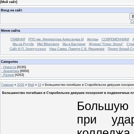
[
Мой сайт
]
Вход на сайт
В
Ст
Меню сайта
ГЛАВНАЯ
РПО им. Императора Александра III
Авторы
СОВРЕМЕННИКИ
Мы на Рутубе
МЫ ВКонтакте
Мы в Бастионе
Журнал "Голос Эпохи"
Стра
Сайт И.П. Золотусского
Наш Савва. Памяти С.В. Ямщикова
Проект Белый С
Categories
- Новости
[9195]
- Аналитика
[8956]
- Разное
[4263]
Главная
»
2026
»
Май
»
24
» Большинство погибших в Старобельске девушек похорон
Большинство погибших в Старобельске девушек похоронят в подвенечных п
Большую 
при уд
колледжа