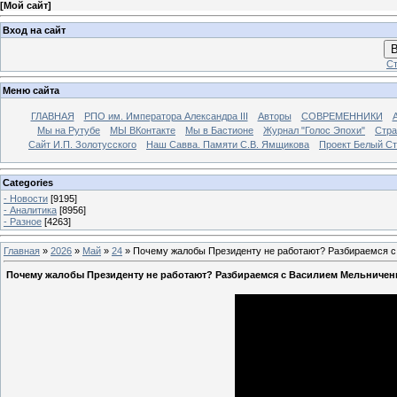
[
Мой сайт
]
Вход на сайт
В
Ст
Меню сайта
ГЛАВНАЯ
РПО им. Императора Александра III
Авторы
СОВРЕМЕННИКИ
Мы на Рутубе
МЫ ВКонтакте
Мы в Бастионе
Журнал "Голос Эпохи"
Стра
Сайт И.П. Золотусского
Наш Савва. Памяти С.В. Ямщикова
Проект Белый С
Categories
- Новости
[9195]
- Аналитика
[8956]
- Разное
[4263]
Главная
»
2026
»
Май
»
24
» Почему жалобы Президенту не работают? Разбираемся 
Почему жалобы Президенту не работают? Разбираемся с Василием Мельничен