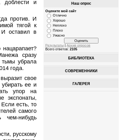
, доблести и
Наш опрос
Оцените мой сайт
Отлично
гда против. И
Хорошо
имой тягой к
Неплохо
Плохо
. И оставил в
Ужасно
Результаты
|
Архив опросов
о нацарапает?
Всего ответов:
2105
Манежа сразу
БИБЛИОТЕКА
м тьмы убрала
014 года.
СОВРЕМЕННИКИ
 выразит свое
ГАЛЕРЕЯ
 убирать ее и
ать упор на
е экспонаты,
Если есть, то
ителей самого
 чем-нибудь
сти, русскому