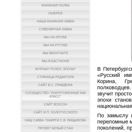
КНИЖНАЯ ПОЛКА
ГАЛЕРЕЯ
НАША КНИЖНАЯ ЛАВКА
СУВЕНИРНАЯ ЛАВКА
МЫ НА ЮТУБЕ
МЫ НА РУТУБЕ
МЫ ВКОНТАКТЕ
МЫ В БАСТИОНЕ
В Петербург
ЖУРНАЛ "ГОЛОС ЭПОХИ"
«Русский им
СТРАНИЦА РЕДАКТОРА
Корина, Г
САЙТ В.С. ПРАВДЮКА
полководцев…
звучит прост
СООБЩЕСТВО "УНИЧТОЖЕННЫЕ КАК
КЛАСС"
эпохи станов
САЙТ ВСХСОН
национальная
САЙТ И.П. ЗОЛОТУССКОГО
По замыслу 
НАШ САВВА. ПАМЯТИ С.В. ЯМЩИКОВА
переломные м
поколений, п
ПРОЕКТ БЕЛЫЙ СТАН