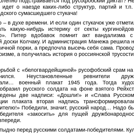
болепно подстраивается под русофобский диктат? Не
 идет о наезде каких-либо структур, партий и т.п
одского сумасшедшего стукача!
 – в духе времени. И если один стукачок уже отмети
ть какую-нибудь истерику от секты кургинойдо
ю». Питер вдобавок помнит акт вандализма с
 доски Колчаку. И администрация Манежа решила 
личной порки, а предпочла высечь себя сама. Прово
оизме, а получилась история о россиянской трусост
рьбой с «белогвардейщиной» русофобский срам н
ился. Неустановленные ревнители дружбо
вали… военный плакат 1945 года. Тогда худо
образил русского солдата на фоне взятого Рейхст
ведены две надписи: «Дошли!» и «Слава Русском
ции плаката вторая надпись трансформировал
ителю!» Победили, значит, русский народ… Надо б
обедителя «закосить» для пущей дружбонародно
впереди.
стыдно перед русскими солдатами-победителями. Ку