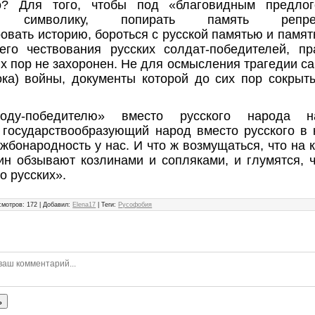
? Для того, чтобы под «благовидным предлог
ую символику, попирать память репресс
вать историю, бороться с русской памятью и памя
его чествования русских солдат-победителей, пр
их пор не захоронен. Не для осмысления трагедии с
ока) войны, документы которой до сих пор сокры
оду-победителю» вместо русского народа 
государствообразующий народ вместо русского в
ужбонародность у нас. И что ж возмущаться, что на 
ин обзывают козлинами и сопляками, и глумятся, 
го русских».
смотров
:
172
|
Добавил
:
Elena17
|
Теги
:
Русофобия
ь