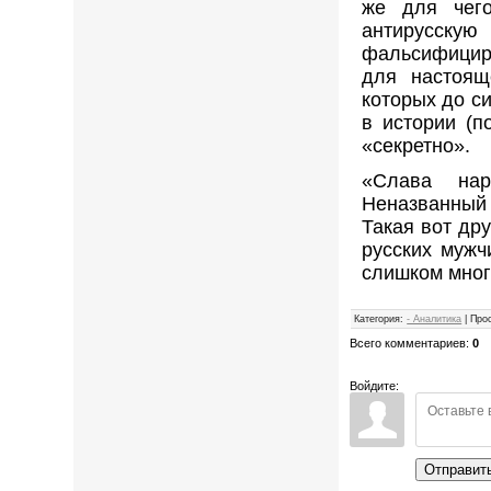
же для чего
антирусск
фальсифициро
для настоящ
которых до с
в истории (п
«секретно».
«Слава нар
Неназванный 
Такая вот др
русских мужч
слишком мно
Категория
:
- Аналитика
|
Про
Всего комментариев
:
0
Войдите:
Отправит