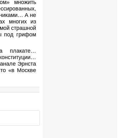
ом» множить
ированных,
тниками… А не
ах многих из
амой страшной
ты под грифом
на плакате…
 конституции…
канале Эрнста
что «в Москве