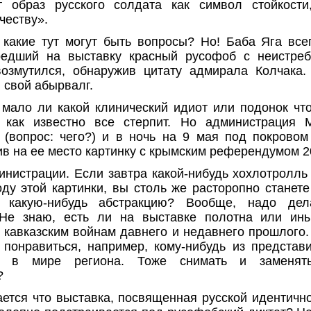
т образ русского солдата как символ стойкости
честву».
 какие тут могут быть вопросы? Но! Баба Яга все
бредший на выставку красный русофоб с неистреб
возмутился, обнаружив цитату адмирала Колчака
 свой абырвалг.
 мало ли какой клинический идиот или подонок чт
, как известно все стерпит. Но администрация 
 (вопрос: чего?) и в ночь на 9 мая под покрово
ив на ее место картинку с крымским референдумом 2
инистрации. Если завтра какой-нибудь хохлотролль
ду этой картинки, вы столь же расторопно станете
 какую-нибудь абстракцию? Вообще, надо дел
 Не знаю, есть ли на выставке полотна или ины
кавказским войнам давнего и недавнего прошлого. 
 понравиться, например, кому-нибудь из представ
го в мире региона. Тоже снимать и заменять
?
ается что выставка, посвященная русской идентично