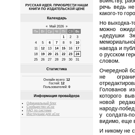
воинству, ра
РУССКАЯ ИДЕЯ. ПРИОБРЕСТИ НАШИ
речь ведь не
КНИГИ ПО ИЗДАТЕЛЬСКОЙ ЦЕНЕ
какого-то гор
Календарь
Но выходка-то
«
Май 2026
»
можно ожида
Пн
Вт
Ср
Чт
Пт
Сб
Вс
«дедушки З
1
2
3
мемориальной
4
5
6
7
8
9
10
наезда и пуб
11
12
13
14
15
16
17
о русском гер
18
19
20
21
22
23
24
25
26
27
28
29
30
31
словом.
Статистика
Очередной бо
не огранич
Онлайн всего:
12
отредактиро
Гостей:
12
Пользователей:
0
Голованов из
которого вы
Информация провайдера
новой редак
Официальный блог
Сообщество uCoz
народу-побед
FAQ по системе
у солдата-п
Инструкции для uCoz
видимо, еще 
И никому не 