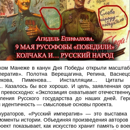
ском Манеже в канун Дня Победы открыли масштаб
ператив». Полотна Верещагина, Репина, Васнецо
рекова, Пименова… Инсталляции… Цитаты 
 Казалось бы все хорошо. И цель, заявленная ор
о превосходно: «Экспозиция охватывает отечественн
ления Русского государства до наших дней. Гер
 идентичность — смысловые основы проекта.
кураторов, «Русский императив» — это выставка 
оменты истории. Объединяя произведения авторов 
роект показывает, как искусство хранит память о во