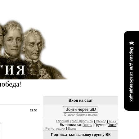
Версия для слабовидящих
победа!
Вход на сайт
Войти через uID
22:55
Старая форма входа
Главная
|
Мой профиль
|
Выход
|
RSS
|
Вы вошли как
Гость
| Группа "
Гости
"
|
Регистрация
|
Вход
Подписаться на нашу группу ВК