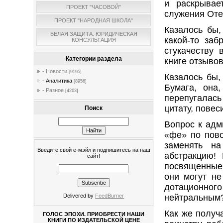
и раскрывае
ПРОЕКТ "ЧАСОВОЙ"
служения Оте
ПРОЕКТ "НАРОДНАЯ ШКОЛА"
Казалось бы,
БЕЛАЯ ЗАЩИТА. ЮРИДИЧЕСКАЯ
какой-то за
КОНСУЛЬТАЦИЯ
стукачеству 
Категории раздела
книге отзывов
- Новости
[9195]
Казалось бы,
- Аналитика
[8956]
Бумага, она
- Разное
[4263]
перепугалась
цитату, повес
Поиск
Вопрос к адм
«фе» по пово
заменять на
Введите свой е-мэйл и подпишитесь на наш
абстракцию!
сайт!
посвященные 
они могут не
дотационно
Delivered by
FeedBurner
нейтральным
Как же получ
ГОЛОС ЭПОХИ. ПРИОБРЕСТИ НАШИ
КНИГИ ПО ИЗДАТЕЛЬСКОЙ ЦЕНЕ