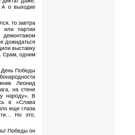
 диктат даже,
. А о выходке
лся, то завтра
в или партии
 демонтажом
не дожидаться
дили выставку
и. Срам, одним
а День Победы
народности
жник Леонид
ага, на стене
у народу». В
ась в «Слава
ыло еще глаза
сти… Но это,
льт Победы он