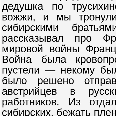
дедушка по трусихи
вожжи, и мы тронули
сибирскими братья
рассказывал про Ф
мировой войны Франц
Война была кровопро
пустели — некому был
было решено отпра
австрийцев в русс
работников. Из отда
сибирских, бежать пле