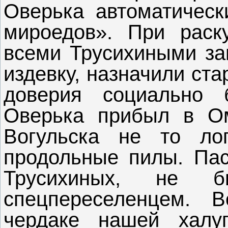
Оверька автоматическ
мироедов». При раск
всеми Трусихиными заг
издевку, назначили ст
доверия социально 
Оверька прибыл в Ом
Вогульска не то ло
продольные пилы. Пасп
Трусихиных, не 
спецпереселенцем. 
чердаке нашей халу