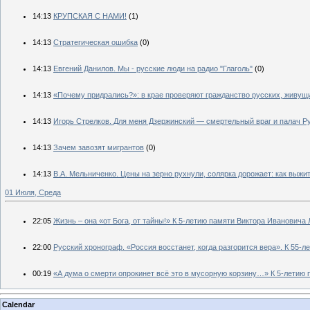
14:13
КРУПСКАЯ С НАМИ!
(1)
14:13
Стратегическая ошибка
(0)
14:13
Евгений Данилов. Мы - русские люди на радио "Глаголь"
(0)
14:13
«Почему придрались?»: в крае проверяют гражданство русских, живущи
14:13
Игорь Стрелков. Для меня Дзержинский — смертельный враг и палач Р
14:13
Зачем завозят мигрантов
(0)
14:13
В.А. Мельниченко. Цены на зерно рухнули, солярка дорожает: как выж
01 Июля, Среда
22:05
Жизнь – она «от Бога, от тайны!» К 5-летию памяти Виктора Ивановича
22:00
Русский хронограф. «Россия восстанет, когда разгорится вера». К 55-
00:19
«А дума о смерти опрокинет всё это в мусорную корзину…» К 5-летию
Calendar