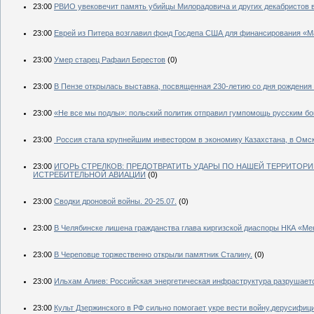
23:00
РВИО увековечит память убийцы Милорадовича и других декабристов в
23:00
Еврей из Питера возглавил фонд Госдепа США для финансирования «
23:00
Умер старец Рафаил Берестов
(0)
23:00
В Пензе открылась выставка, посвященная 230-летию со дня рождения 
23:00
«Не все мы подлы»: польский политик отправил гумпомощь русским б
23:00
Россия стала крупнейшим инвестором в экономику Казахстана, в Омс
23:00
ИГОРЬ СТРЕЛКОВ: ПРЕДОТВРАТИТЬ УДАРЫ ПО НАШЕЙ ТЕРРИТ
ИСТРЕБИТЕЛЬНОЙ АВИАЦИИ
(0)
23:00
Сводки дроновой войны. 20-25.07.
(0)
23:00
В Челябинске лишена гражданства глава киргизской диаспоры НКА «М
23:00
В Череповце торжественно открыли памятник Сталину.
(0)
23:00
Ильхам Алиев: Российская энергетическая инфраструктура разрушаетс
23:00
Культ Дзержинского в РФ сильно помогает укре вести войну,дерусифиц