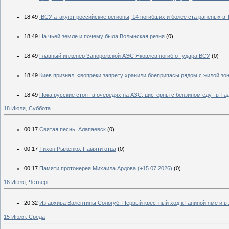
18:49
ВСУ атакуют российские регионы, 14 погибших и более ста раненых в 
18:49
На чьей земле и почему была Волынская резня
(0)
18:49
Главный инженер Запорожской АЭС Яковлев погиб от удара ВСУ
(0)
18:49
Киев признал: «вопреки запрету хранили боеприпасы рядом с жилой зо
18:49
Пока русские стоят в очередях на АЗС, цистерны с бензином едут в Та
18 Июля, Суббота
00:17
Святая песнь. Алапаевск
(0)
00:17
Тихон Рыженко. Памяти отца
(0)
00:17
Памяти протоиерея Михаила Ардова (+15.07.2026)
(0)
16 Июля, Четверг
20:32
Из архива Валентины Сологуб. Первый крестный ход к Ганиной яме и в
15 Июля, Среда