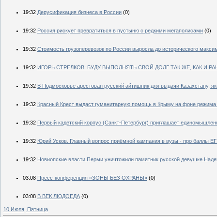
19:32
Дерусификация бизнеса в России
(0)
19:32
Россия рискует превратиться в пустыню с редкими мегаполисами
(0)
19:32
Стоимость грузоперевозок по России выросла до исторического макс
19:32
ИГОРЬ СТРЕЛКОВ: БУДУ ВЫПОЛНЯТЬ СВОЙ ДОЛГ ТАК ЖЕ, КАК И РА
19:32
В Подмосковье арестован русский айтишник для выдачи Казахстану, як
19:32
Красный Крест выдаст гуманитарную помощь в Крыму на фоне режима
19:32
Первый кадетский корпус (Санкт-Петербург) приглашает единомышлен
19:32
Юрий Усков. Главный вопрос приёмной кампания в вузы - про баллы Е
19:32
Новиопские власти Перми уничтожили памятник русской девушке Наде
03:08
Пресс-конференция «ЗОНЫ БЕЗ ОХРАНЫ»
(0)
03:08
В ВЕК ЛЮДОЕДА
(0)
10 Июля, Пятница