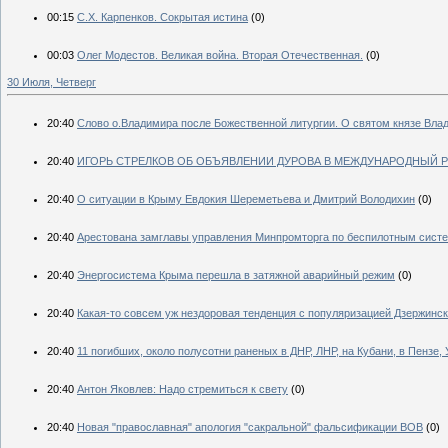
00:15
С.Х. Карпенков. Сокрытая истина
(0)
00:03
Олег Модестов. Великая война. Вторая Отечественная.
(0)
30 Июля, Четверг
20:40
Слово о.Владимира после Божественной литургии. О святом князе Вла
20:40
ИГОРЬ СТРЕЛКОВ ОБ ОБЪЯВЛЕНИИ ДУРОВА В МЕЖДУНАРОДНЫЙ 
20:40
О ситуации в Крыму Евдокия Шереметьева и Дмитрий Володихин
(0)
20:40
Арестована замглавы управления Минпромторга по беспилотным сист
20:40
Энергосистема Крыма перешла в затяжной аварийный режим
(0)
20:40
Какая-то совсем уж нездоровая тенденция с популяризацией Дзержинск
20:40
11 погибших, около полусотни раненых в ДНР, ЛНР, на Кубани, в Пензе
20:40
Антон Яковлев: Надо стремиться к свету
(0)
20:40
Новая "православная" апология "сакральной" фальсификации ВОВ
(0)