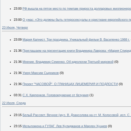
23:00
РФ вышла на пятое место по темпам прироста долларовых миллионер
23:00
О ужас: «Это должны быть гетеросексуалы и христиане европейского 
23 Июля, Четверг
23:09
Мария Капнист. Три праздника. Уникальный фильм В. Василенко 1988 г.
21:36
Приглашаем на презентацию книги Владимира Лаврова: «Мария Спири
21:36
Мнение. Владимир Семенко. Об идеологии Третьей мировой
(0)
21:36
Умер Максим Сырников
(0)
21:36
Проект "ЧАСОВОЙ". О ГРАНИЦАХ ЛИЦЕМЕРИЯ И ПОДЛОСТИ
(0)
03:31
С.Х. Карпенков. Головокружение от безумия
(1)
22 Июля, Среда
23:15
Белый Рассвет. Вечное (муз. В. Дзансолова на ст. М. Колосовой, исп. С
23:15
Мельпомена и ГУЛАГ. Лев Кулиджанов и Марлен Хуциев
(0)