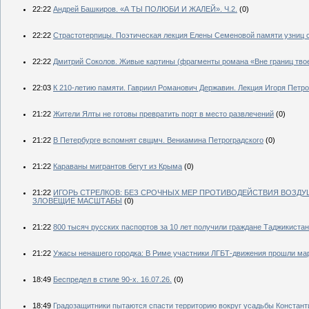
22:22
Андрей Башкиров. «А ТЫ ПОЛЮБИ И ЖАЛЕЙ». Ч.2.
(0)
22:22
Страстотерпицы. Поэтическая лекция Елены Семеновой памяти узниц с
22:22
Дмитрий Соколов. Живые картины (фрагменты романа «Вне границ тво
22:03
К 210-летию памяти. Гавриил Романович Державин. Лекция Игоря Петр
21:22
Жители Ялты не готовы превратить порт в место развлечений
(0)
21:22
В Петербурге вспомнят свщмч. Вениамина Петроградского
(0)
21:22
Караваны мигрантов бегут из Крыма
(0)
21:22
ИГОРЬ СТРЕЛКОВ: БЕЗ СРОЧНЫХ МЕР ПРОТИВОДЕЙСТВИЯ ВОЗ
ЗЛОВЕЩИЕ МАСШТАБЫ
(0)
21:22
800 тысяч русских паспортов за 10 лет получили граждане Таджикиста
21:22
Ужасы ненашего городка: В Риме участники ЛГБТ-движения прошли м
18:49
Беспредел в стиле 90-х. 16.07.26.
(0)
18:49
Градозащитники пытаются спасти территорию вокруг усадьбы Констант