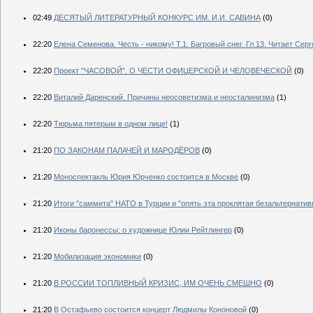
02:49
ДЕСЯТЫЙ ЛИТЕРАТУРНЫЙ КОНКУРС ИМ. И.И. САВИНА
(0)
22:20
Елена Семенова. Честь - никому! Т.1. Багровый снег. Гл.13. Читает Сер
22:20
Проект "ЧАСОВОЙ". О ЧЕСТИ ОФИЦЕРСКОЙ И ЧЕЛОВЕЧЕСКОЙ
(0)
22:20
Виталий Даренский. Причины неосоветизма и неосталинизма
(1)
22:20
Тюрьма пятерым в одном лице!
(1)
21:20
ПО ЗАКОНАМ ПАЛАЧЕЙ И МАРОДЁРОВ
(0)
21:20
Моноспектакль Юрия Юрченко состоится в Москве
(0)
21:20
Итоги "саммита" НАТО в Турции и "опять эта проклятая безальтернативн
21:20
Иконы баронессы: о художнице Юлии Рейтлингер
(0)
21:20
Мобилизация экономики
(0)
21:20
В РОССИИ ТОПЛИВНЫЙ КРИЗИС, ИМ ОЧЕНЬ СМЕШНО
(0)
21:20
В Остафьево состоится концерт Людмилы Кононовой
(0)