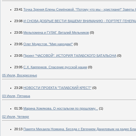
23:41
Точка Зрения Елены Семёновой. "Потому что мы - христиане!" Заветы
23:08
И СНОВА ДОБРЫЕ ВЕСТИ! ВАШЕМУ ВНИМАНИЮ - ПОРТРЕТ ГЕНЕРА
23:05
Мельпомена и ГУЛАГ. Виталий Мельников
(0)
23:05
Олег Модестов. "Мир народам!"
(0)
23:05
Проект "ЧАСОВОЙ". ИСТОРИЯ ТАЛАБСКОГО БАТАЛЬОНА
(0)
23:05
С.Х. Карпенков. Спасение русской нации
(0)
05 Июля, Воскресенье
23:28
НОВОСТИ ПРОЕКТА "ТАЛАБСКИЙ КРЕСТ"
(0)
03 Июля, Пятница
01:35
Марина Хомякова. О ностальгии по прошлому...
(1)
02 Июля, Четверг
20:13
Памяти Михаила Ножкина. Беседа с Евгением Даниловым на радио Бла