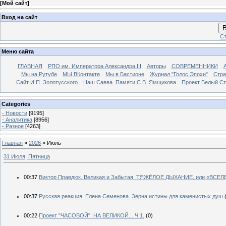
[
Мой сайт
]
Вход на сайт
В
Ст
Меню сайта
ГЛАВНАЯ
РПО им. Императора Александра III
Авторы
СОВРЕМЕННИКИ
Мы на Рутубе
МЫ ВКонтакте
Мы в Бастионе
Журнал "Голос Эпохи"
Стра
Сайт И.П. Золотусского
Наш Савва. Памяти С.В. Ямщикова
Проект Белый С
Categories
- Новости
[9195]
- Аналитика
[8956]
- Разное
[4263]
Главная
»
2026
»
Июль
31 Июля, Пятница
00:37
Виктор Правдюк. Великая и Забытая. ТЯЖЁЛОЕ ДЫХАНИЕ, или «В
00:37
Русская реакция. Елена Семенова. Зерна истины для каменистых душ
00:22
Проект "ЧАСОВОЙ". НА ВЕЛИКОЙ... Ч.1.
(0)