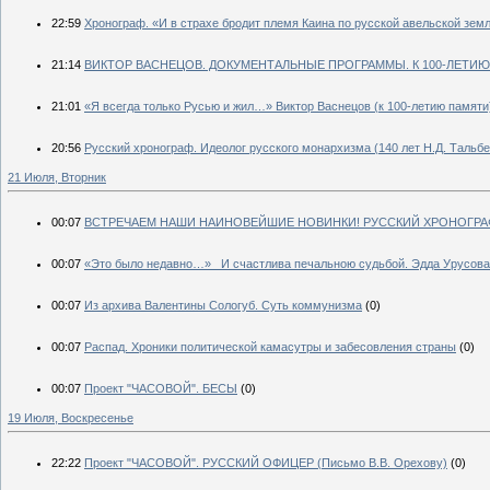
22:59
Хронограф. «И в страхе бродит племя Каина по русской авельской зем
21:14
ВИКТОР ВАСНЕЦОВ. ДОКУМЕНТАЛЬНЫЕ ПРОГРАММЫ. К 100-ЛЕТИ
21:01
«Я всегда только Русью и жил…» Виктор Васнецов (к 100-летию памяти
20:56
Русский хронограф. Идеолог русского монархизма (140 лет Н.Д. Тальбе
21 Июля, Вторник
00:07
ВСТРЕЧАЕМ НАШИ НАИНОВЕЙШИЕ НОВИНКИ! РУССКИЙ ХРОНОГРАФ!
00:07
«Это было недавно…»_ И счастлива печальною судьбой. Эдда Урусова
00:07
Из архива Валентины Сологуб. Суть коммунизма
(0)
00:07
Распад. Хроники политической камасутры и забесовления страны
(0)
00:07
Проект "ЧАСОВОЙ". БЕСЫ
(0)
19 Июля, Воскресенье
22:22
Проект "ЧАСОВОЙ". РУССКИЙ ОФИЦЕР (Письмо В.В. Орехову)
(0)