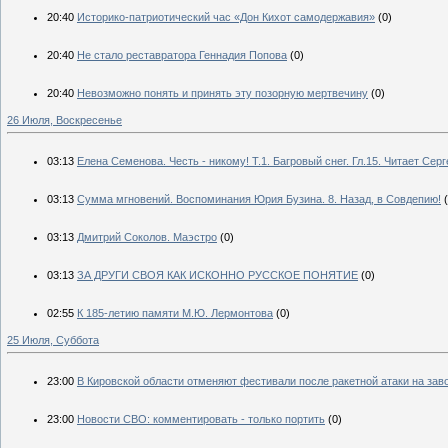
20:40
Историко-патриотический час «Дон Кихот самодержавия»
(0)
20:40
Не стало реставратора Геннадия Попова
(0)
20:40
Невозможно понять и принять эту позорную мертвечину
(0)
26 Июля, Воскресенье
03:13
Елена Семенова. Честь - никому! Т.1. Багровый снег. Гл.15. Читает Сер
03:13
Сумма мгновений. Воспоминания Юрия Бузина. 8. Назад, в Совдепию!
03:13
Дмитрий Соколов. Маэстро
(0)
03:13
ЗА ДРУГИ СВОЯ КАК ИСКОННО РУССКОЕ ПОНЯТИЕ
(0)
02:55
К 185-летию памяти М.Ю. Лермонтова
(0)
25 Июля, Суббота
23:00
В Кировской области отменяют фестивали после ракетной атаки на зав
23:00
Новости СВО: комментировать - только портить
(0)