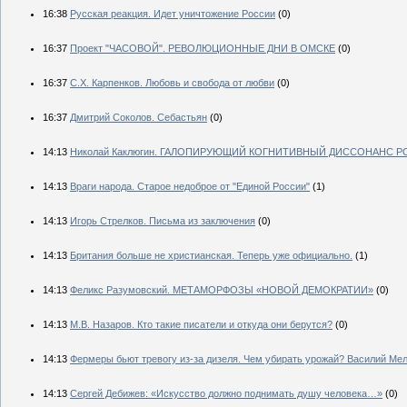
16:38
Русская реакция. Идет уничтожение России
(0)
16:37
Проект "ЧАСОВОЙ". РЕВОЛЮЦИОННЫЕ ДНИ В ОМСКЕ
(0)
16:37
С.Х. Карпенков. Любовь и свобода от любви
(0)
16:37
Дмитрий Соколов. Себастьян
(0)
14:13
Николай Каклюгин. ГАЛОПИРУЮЩИЙ КОГНИТИВНЫЙ ДИССОНАНС 
14:13
Враги народа. Старое недоброе от "Единой России"
(1)
14:13
Игорь Стрелков. Письма из заключения
(0)
14:13
Британия больше не христианская. Теперь уже официально.
(1)
14:13
Феликс Разумовский. МЕТАМОРФОЗЫ «НОВОЙ ДЕМОКРАТИИ»
(0)
14:13
М.В. Назаров. Кто такие писатели и откуда они берутся?
(0)
14:13
Фермеры бьют тревогу из-за дизеля. Чем убирать урожай? Василий Ме
14:13
Сергей Дебижев: «Искусство должно поднимать душу человека…»
(0)