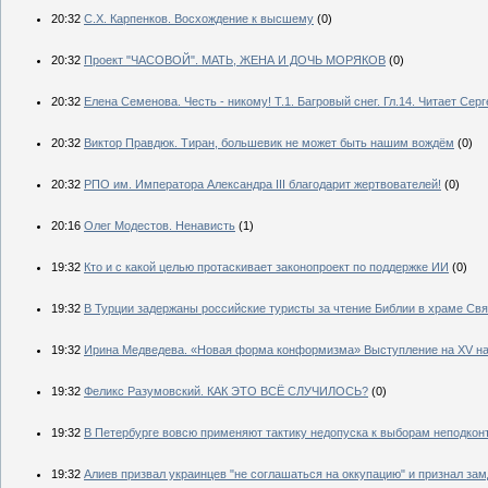
20:32
С.Х. Карпенков. Восхождение к высшему
(0)
20:32
Проект "ЧАСОВОЙ". МАТЬ, ЖЕНА И ДОЧЬ МОРЯКОВ
(0)
20:32
Елена Семенова. Честь - никому! Т.1. Багровый снег. Гл.14. Читает Сер
20:32
Виктор Правдюк. Тиран, большевик не может быть нашим вождём
(0)
20:32
РПО им. Императора Александра III благодарит жертвователей!
(0)
20:16
Олег Модестов. Ненависть
(1)
19:32
Кто и с какой целью протаскивает законопроект по поддержке ИИ
(0)
19:32
В Турции задержаны российские туристы за чтение Библии в храме Св
19:32
Ирина Медведева. «Новая форма конформизма» Выступление на XV нау
19:32
Феликс Разумовский. КАК ЭТО ВСЁ СЛУЧИЛОСЬ?
(0)
19:32
В Петербурге вовсю применяют тактику недопуска к выборам неподкон
19:32
Алиев призвал украинцев "не соглашаться на оккупацию" и признал за