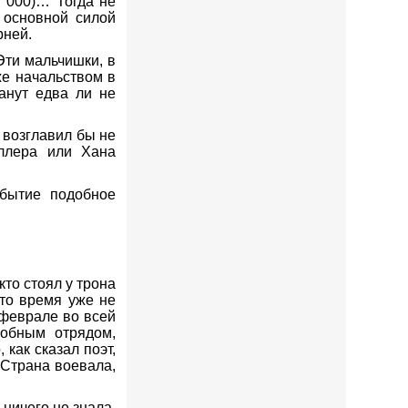
0 000)… Тогда не
 основной силой
рней.
Эти мальчишки, в
е начальством в
анут едва ли не
 возглавил бы не
ллера или Хана
обытие подобное
кто стоял у трона
это время уже не
 феврале во всей
обным отрядом,
как сказал поэт,
Страна воевала,
 ничего не знала.