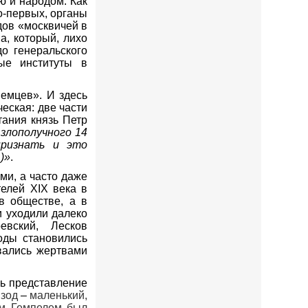
ю и народом. Как
о-первых, органы
дов «москвичей в
н
а, который, лихо
о генеральского
ые институты в
немцев». И здесь
еская: две части
тания князь Петр
злополучного 14
признать и это
)
»
.
ми, а часто даже
телей
XIX
века в
в обществе, а в
 уходили далеко
евский, Лесков
оды становились
вались жертвами
сь представление
изод
–
маленький,
ом Гемпелем был