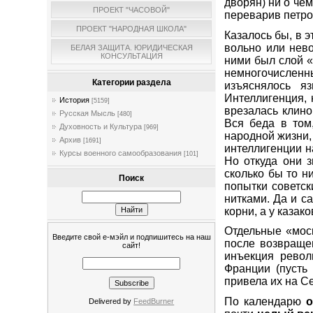
дворян) ни о че
ПРОЕКТ "ЧАСОВОЙ"
переварив петр
ПРОЕКТ "НАРОДНАЯ ШКОЛА"
Казалось бы, в 
вольно или нев
БЕЛАЯ ЗАЩИТА. ЮРИДИЧЕСКАЯ
КОНСУЛЬТАЦИЯ
ними был слой «
немногочислен
Категории раздела
изъяснялось яз
Интеллигенция, 
История
[5159]
врезалась клино
Русская Мысль
[480]
Вся беда в том
Духовность и Культура
[969]
народной жизни,
Архив
[1691]
интеллигенции 
Курсы военного самообразования
[101]
Но откуда они 
сколько бы то н
Поиск
попытки советс
нитками. Да и с
корни, а у казак
Отдельные «мос
Введите свой е-мэйл и подпишитесь на наш
после возвраще
сайт!
инъекция револ
Франции (пусть 
привела их на С
По календарю
о
Delivered by
FeedBurner