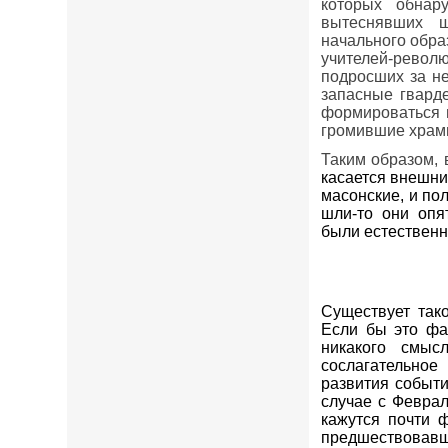
которых обнар
вытеснявших ш
начального обра
учителей-револ
подросших за не
запасные гвард
формироваться 
громившие храм
Таким образом, 
касается внешних
масонские, и по
шли-то они опя
были естествен
Существует так
Если бы это фа
никакого смыс
сослагательно
развития событи
случае с Февра
кажутся почти 
предшествовавш