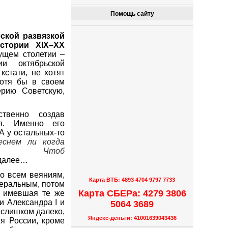
Помощь сайту
еской развязкой
стории XIX–XX
ущем столетии –
и октябрьской
 кстати, не хотят
хотя бы в своем
рию Советскую,
ственно создав
ия. Именно его
 А у остальных-то
еснем ли когда
Чтоб
 далее…
ко всем веяниям,
Карта ВТБ: 4893 4704 9797 7733
беральным, потом
Карта СБЕРа: 4279 3806
, имевшая те же
охи Александра
I
и
5064 3689
 слишком далеко,
Яндекс-деньги: 41001639043436
я России, кроме