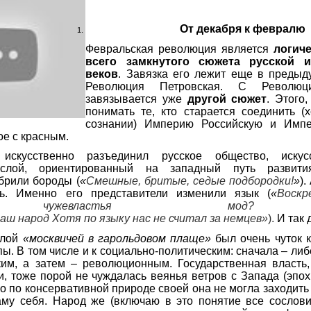
От декабря к февралю
Февральская революция является
логич
всего замкнутого сюжета русской и
веков
. Завязка его лежит еще в предыд
Революция Петровская. С Революци
завязывается уже
другой сюжет
. Этого,
понимать те, кто старается соединить (
сознании) Империю Российскую и Импе
е с красным.
скусственно разъединил русское общество, искус
слой, ориентированный на западный путь развит
брили бороды (
«
Смешные
,
бритые
, седые
подбородки
!
»
).
сь. Именно его представители изменили язык (
«
Воскр
чужевластья мод?
наш
народ
Хотя
по
языку
нас
не
считал
за
немцев»
)
.
И так
слой
«москвичей в гарольдовом плаще»
был очень чуток 
ы. В том числе и к социально-полити
ческим: сначала – ли
ким, а затем – революционным. Государственная власть
и, тоже порой не чуждалась веянья ветров с Запада (эп
Но по консервативной природе своей она не могла заходить
аму себя. Народ же (включаю в это понятие все сослови