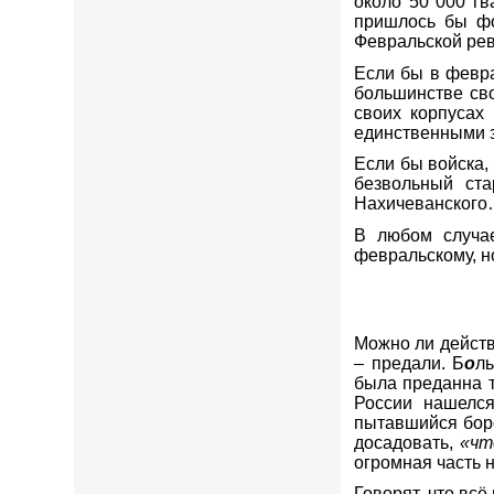
около 50 000 г
пришлось бы фо
Февральской рев
Если бы в февра
большинстве св
своих корпусах
единственными з
Если бы войска,
безвольный ста
Нахичеванског
В любом случае
февральскому, н
Можно ли действ
– предали. Б
о
л
была преданна т
России нашелс
пытавшийся боро
досадовать,
«
чт
огромная часть 
Говорят, что всё