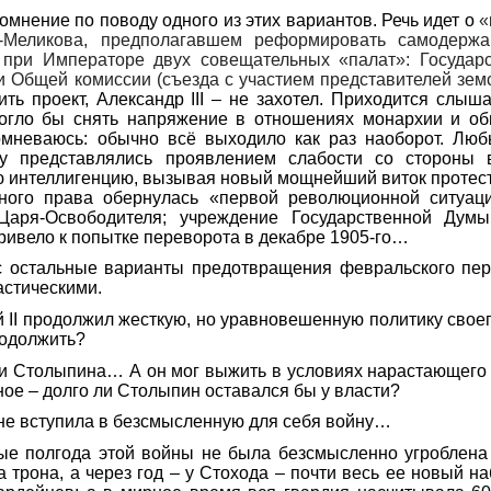
омнение по поводу одного из этих вариантов. Речь идет о
«
-Меликова, предполагавшем
реформировать самодержа
 при Императоре двух совещательных «палат»: Государс
и Общей комиссии (съезда с участием представителей зем
ить проект,
Александр
III – не захотел. Приходится слыша
могло бы снять напряжение в отношениях монархии и об
омневаюсь: обычно всё выходило как раз наоборот. Лю
у представлялись проявлением слабости со стороны в
ю интеллигенцию, вызывая новый мощнейший виток протес
ного права обернулась «первой революционной ситуац
Царя-Освободител
я; учреждение Государственной Думы
ивело к попытке переворота в декабре 1905-го…
с остальные варианты предотвращения февральского пер
астическими.
 II продолжил жесткую, но уравновешенную политику свое
родолжить?
ли Столыпина… А он мог выжить в условиях нарастающего
ное – долго ли Столыпин оставался бы у власти?
не вступила в безсмысленную для себя войну…
ые полгода этой войны не была безсмысленно угроблена 
а трона, а через год – у Стохода – почти весь ее новый на