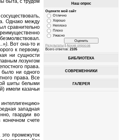
ы быта, с трудом
Наш опрос
Оцените мой сайт
 сосуществовать,
Отлично
Хорошо
га. Однако между
Неплохо
был сравнительно
Плохо
реимущественно
Ужасно
безмолвствовал.
…»)
. Вот она-то и
Результаты
|
Архив опросов
орого к первому.
Всего ответов:
2105
зная ни сущности
БИБЛИОТЕКА
главным лозунгом
епостного права.
СОВРЕМЕННИКИ
е было ни одного
тного права. Все
икой шиты белыми
ГАЛЕРЕЯ
й) имели казачьи
 интеллигенцию»
редная западная
нно, гвардии во
в конечном счете
 это промежуток