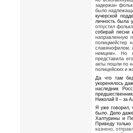
задержан фольк
было надлежащих
кучерской подд
личность была 
отпустил
фолькл
собирай песни 
направленную п
полицмейстер н
славянофилом, 
немцем». Но л
представила ег
акты пошли по н
полицейских и ж
Да что там бе
укоренялось даж
наследник Рос
предшественник
Николай II – за
А
Я уже говорил, 
было. Дело даже
Халтурины и Пе
Приведу только 
казнено, отправ