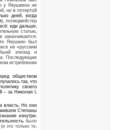
о у Якушкина не
й, но в потертой
ько дней, когда
и),
полицмейстер
всё: иди дальше,
тельную статью,
е заканчивается:
-то Якушкин был
все не «русским
айший эпизод и
ла. Последующие
вном истреблении
еред обществом
учалось так, что
олитику своего
II – за Николая I,
а власть. Но оно
какивали Степаны
знание изнутри.
тельность
было
и это только те,