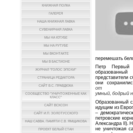
КНИЖНАЯ ПОЛКА
ГАЛЕРЕЯ
НАША КНИЖНАЯ ЛАВКА
СУВЕНИРНАЯ ЛАВКА
МЫ НА ЮТУБЕ
МЫ НА РУТУБЕ
МЫ ВКОНТАКТЕ
перемешать бело
МЫ В БАСТИОНЕ
Петр Первый и
ЖУРНАЛ "ГОЛОС ЭПОХИ"
образованный 
представители с
СТРАНИЦА РЕДАКТОРА
они сохранили
САЙТ В.С. ПРАВДЮКА
от
умный
,
бодрый
СООБЩЕСТВО "УНИЧТОЖЕННЫЕ КАК
КЛАСС"
Образованный 
САЙТ ВСХСОН
идущим из Европ
– демократичес
САЙТ И.П. ЗОЛОТУССКОГО
петровские корн
НАШ САВВА. ПАМЯТИ С.В. ЯМЩИКОВА
Александра
II
). 
не уничтожая с
ПРОЕКТ БЕЛЫЙ СТАН