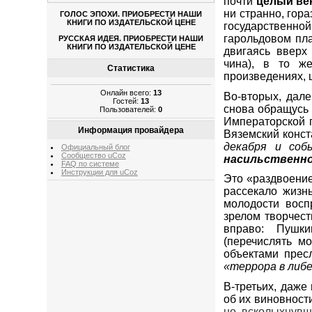
почти
целый
ве
ни странно, гор
ГОЛОС ЭПОХИ. ПРИОБРЕСТИ НАШИ
КНИГИ ПО ИЗДАТЕЛЬСКОЙ ЦЕНЕ
государственной
гарольдовом пл
РУССКАЯ ИДЕЯ. ПРИОБРЕСТИ НАШИ
КНИГИ ПО ИЗДАТЕЛЬСКОЙ ЦЕНЕ
двигаясь вверх
чина), в то ж
Статистика
произведениях, 
Онлайн всего:
13
Во-вторых, дале
Гостей:
13
снова обращусь 
Пользователей:
0
Императорской г
Информация провайдера
Вяземский конст
декабря и соб
Официальный блог
Сообщество uCoz
насильственно
FAQ по системе
Инструкции для uCoz
Это
«раздвоени
рассекало жизнь
молодости восп
зрелом творчес
вправо: Пушки
(перечислять м
объектами прес
«террора в либ
В-третьих, даже
об их виновност
но всколыхнувш