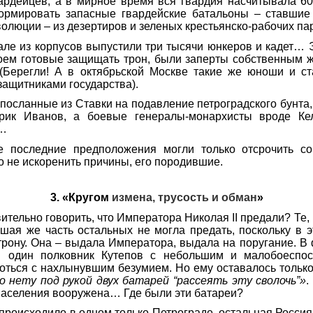
вардейцев; а в мирное время вся гвардия насчитывала 6
рмировать запасные гвардейские батальоны – ставшие
олюции – из дезертиров и зеленых крестьянско-рабо
чих па
ле из корпусов выпустили три тысячи юнкеров и кадет… 
оем готовые защищать трон, были заперты собственным ж
 (Берегли! А в октябрьской Москве такие же юноши и ст
ащитниками государства).
 посланные из Ставки на подавление петроградского бунта,
рик Иванов, а боевые генералы-монархи
сты вроде Ке
о…
 последние предположения могли только отсрочить с
о не искоренить причины, его породившие.
3.
«Кругом
измена
,
трусость
и
обман
»
ительно говорить, что Императора Николая
II
предали? Те, 
ьшая же часть остальных не могла предать, поскольку в 
рону. Она – выдала Императора, выдала на поругание. В
я один полковник Кутепов с небольшим и малобоеспос
ться с нахлынувшим безумием. Но ему оставалось только, 
о нету под рукой двух батарей “рассеять эту сволочь”»
.
населения вооружена… Где были эти батареи?
 происходило в одном только Петрограде, остальная Россия