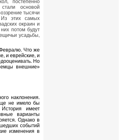
ол, постепенно
стали основой
воззрение тысячи
 Из этих самых
радских окраин и
 них потом будут
ещичьи усадьбы,
 Февралю. Что же
е, и еврейские, и
едооценивать. Но
«Немцы внешние»
ого наклонения.
бще не имело бы
 История имеет
ивные варианты
ряется. Однако в
ошедших событий
кие изменения в