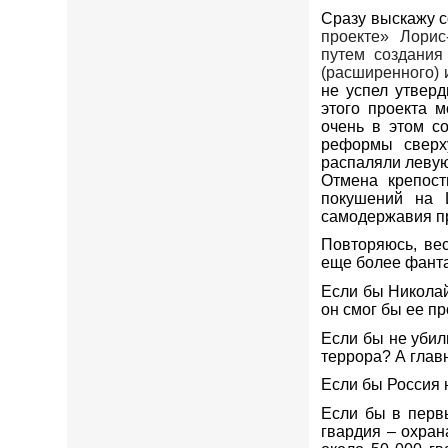
Сразу выскажу с
проекте»
Лорис
путем создания
(расширенного) 
не успел утверд
этого проекта 
очень в этом с
реформы сверх
распаляли леву
Отмена крепост
покушений на 
самодержавия пр
Повторяюсь, ве
еще более фант
Если бы Николай
он смог бы ее п
Если бы не уби
террора? А глав
Если бы Россия 
Если бы в перв
гвардия – охран