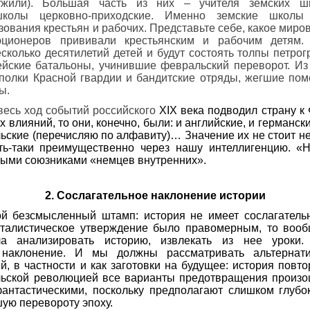
ужили). Большая часть из них – учителя земских шк
колы церковно-приходс
кие. Именно земские школы 
зования крестьян и рабочих. Представьте себе, какое миро
юц
ионеров прививали крестьянским и рабочим детям.
сколько десятилетий детей и будут состоять толпы петрог
ейские батальоны, учинившие февральский переворот. Из
полки Красной гвардии и бандитские отряды, жегшие пом
ы.
весь ход событий российского
XIX
века подводил страну к
 влияний, то они, конечно, были: и английские, и германски
льские (перечисляю по алфавиту)… Значение их не стоит н
ть-таки преимущественно через нашу интеллигенцию. 
ными союзниками «немцев внутренних».
2. Сослагательное наклонение истории
ой безсмысленный штамп: история не имеет сослагательн
талистическое утверждение было правомерным, то воо
ла анализировать историю, извлекать из нее уроки.
е наклонение. И мы должны рассматривать альтернат
й, в частности и как заготовки на будущее: история повто
льской революцией все варианты предотвращения произ
фантастическими, поскольку предполагают слишком глубо
ую перевороту эпоху.