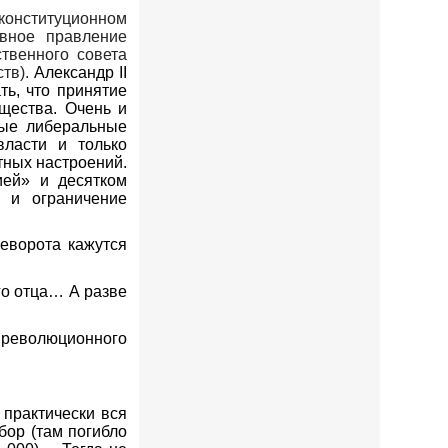
конституционном
вное правление
твенного совета
ств).
Александр
II
ть, что принятие
щества. Очень и
бые либеральные
ласти и только
тных настроений.
ией» и десятком
 и ограничение
еворота кажутся
го отца… А разве
 революционного
практически вся
бор (там погибло