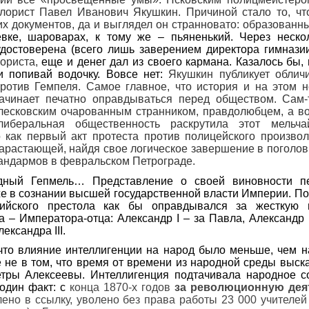
лорист Павел Иванович Якушкин. Причиной стало то, чт
 документов, да и выглядел он странновато: образованны
евке, шароварах, к тому же – пьяненький. Через нескол
удостоверена (всего лишь заверением директора гимнази
ориста,
еще и денег дал из своего кармана. Казалось бы, 
и попивай водочку. Вовсе нет:
Якушкин публикует обличи
ротив Гемпеля. Самое главное, что история и на этом н
ачинает печатно оправдываться перед обществом. Сам
лесковским очарованным странником, правдолюбцем, а во
иберальная общественность раскрутила этот мельч
о как первый акт протеста против полицейского произво
арастающей, найдя свое логическое завершение в поголо
андармов в февральском Петрограде.
дный Гепмель… Представление о своей виновности п
е в сознании высшей государственной власти Империи. Пол
сийского престола как бы оправдывался за жесткую п
а – Императора-отца: Александр
I – за Павла,
Александр
лександра
III.
что влияние интеллигенции на народ было меньше, чем н
 не в том, что время от времени из народной среды выс
тры Алексеевы. Интеллигенция подтачивала народное со
один факт: с
конца 1870-х годов
за революционную дея
лено в ссылку, уволено без права работы 23 000 учителей (