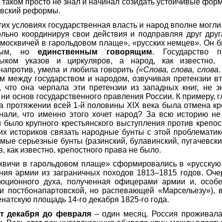
м таком просто не знал и начинал созидать устойчивые форм
овский реформы.
этих условиях государственная власть и народ вполне могли
ольно координируя свои действия и подправляя друг дру
москвичей в гарольдовом плаще», «русских немцев». Он 
ным
, но
единственным говорящим
. Государство п
ыком указов и циркуляров, а народ, как известно, 
напротив, умела и любила говорить
(«Слова, слова, слова
м между государством и народом, озвучивая претензии вт
, что она черпала эти претензии из западных книг, не 
 ни основ государственного правления России. К примеру, 
на протяжении всей 1-й половины
XIX
века была отмена кр
знали, что именно этого хочет народ? За всю историю н
и было крупного крестьянского выступления против крепос
ких историков связать народные бунты с этой проблемат
амые серьезные бунты (разинский, булавинский, пугачевски
ов, как известно, крепостного права не было.
квичи в гарольдовом плаще» сформировались в «русскую
ния армии из заграничных походов 1813–1815 годов. Оче
юционного духа, полученная офицерами армии и, особе
и постбонапартовск
ой, но распевающей «Марсельезу»), 
енатскую площадь 14-го декабря 1825-го года.
т декабря до февраля
– один месяц. Россия проживала