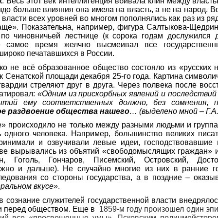
к
. Весь этот век интеллигенция вбивала клин между власть
аздо больше влияния она имела на власть, а не на народ. В
 власти всех уровней во многом пополнялись как раз из ря
аще». Показательна, например, фигура Салтыкова-Щедри
 по чиновничьей лестнице (к сорока годам дослужился д
е самое время желчно высмеивал все государственн
широко печатавшихся в России.
ко не всё образованное общество состояло из «русских 
к Сенатской площади декабря 25-го года. Картина символич
вардии стреляют друг в друга. Через полвека после восс
атировал:
«Одним из прискорбных явлений и последствий 
ытий ему соответственных должно, без сомнения, 
е раздвоение общества нашего
…
(выделено мной – Г.А.
е»
происходило не только между разными людьми и группа
 одного человека.
Например, большинство великих писа
ринимали и озвучивали левые идеи, господствовавшие 
тве вырывались из объятий «свободомыслящих граждан» и
н, Гоголь, Гончаров, Писемский, Островский, Досто
ожно и дальше). Не случайно многие из них в ранние г
ледования со стороны государства, а в поздние – оказы
еральном вкусе»
.
 в сознание служителей государственной власти внедряло
и перед обществом. Еще в
1859-м году произошел один эп
ий все «просвещенные умы». Псковским полицмейстер