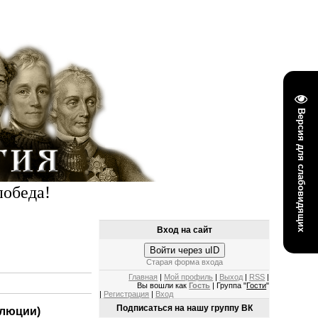
Версия для слабовидящих
победа!
Вход на сайт
Войти через uID
Старая форма входа
Главная
|
Мой профиль
|
Выход
|
RSS
|
Вы вошли как
Гость
| Группа "
Гости
"
|
Регистрация
|
Вход
Подписаться на нашу группу ВК
олюции)