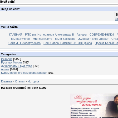
[
Мой сайт
]
Вход на сайт
В
Ст
Меню сайта
ГЛАВНАЯ
РПО им. Императора Александра III
Авторы
СОВРЕМЕННИКИ
Мы на Рутубе
МЫ ВКонтакте
Мы в Бастионе
Журнал "Голос Эпохи"
Стра
Сайт И.П. Золотусского
Наш Савва. Памяти С.В. Ямщикова
Проект Белый С
Categories
История
[5159]
Русская Мысль
[480]
Духовность и Культура
[969]
Архив
[1691]
Курсы военного самообразования
[101]
Главная
»
Статьи
»
История
На заре туманной юности (1997)